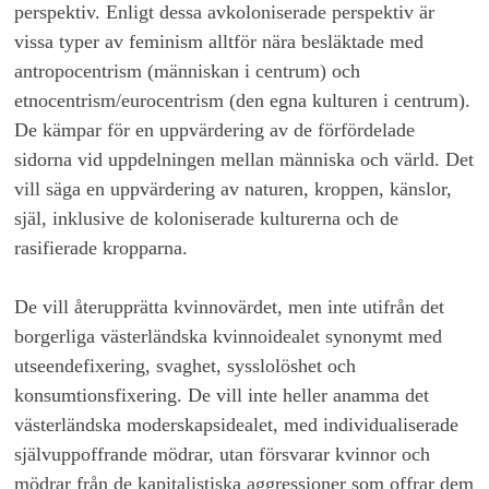
perspektiv. Enligt dessa avkoloniserade perspektiv är
vissa typer av feminism alltför nära besläktade med
antropocentrism (människan i centrum) och
etnocentrism/eurocentrism (den egna kulturen i centrum).
De kämpar för en uppvärdering av de förfördelade
sidorna vid uppdelningen mellan människa och värld. Det
vill säga en uppvärdering av naturen, kroppen, känslor,
själ, inklusive de koloniserade kulturerna och de
rasifierade kropparna.
De vill återupprätta kvinnovärdet, men inte utifrån det
borgerliga västerländska kvinnoidealet synonymt med
utseendefixering, svaghet, sysslolöshet och
konsumtionsfixering. De vill inte heller anamma det
västerländska moderskapsidealet, med individualiserade
självuppoffrande mödrar, utan försvarar kvinnor och
mödrar från de kapitalistiska aggressioner som offrar dem