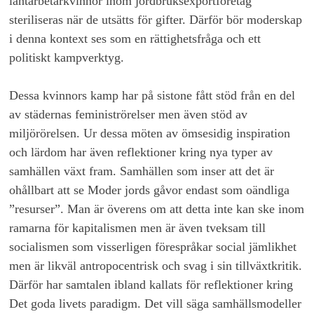
lantarbetarkvinnor inom jordbruksexportföretag
steriliseras när de utsätts för gifter. Därför bör moderskap
i denna kontext ses som en rättighetsfråga och ett
politiskt kampverktyg.
Dessa kvinnors kamp har på sistone fått stöd från en del
av städernas feministrörelser men även stöd av
miljörörelsen. Ur dessa möten av ömsesidig inspiration
och lärdom har även reflektioner kring nya typer av
samhällen växt fram. Samhällen som inser att det är
ohållbart att se Moder jords gåvor endast som oändliga
”resurser”. Man är överens om att detta inte kan ske inom
ramarna för kapitalismen men är även tveksam till
socialismen som visserligen förespråkar social jämlikhet
men är likväl antropocentrisk och svag i sin tillväxtkritik.
Därför har samtalen ibland kallats för reflektioner kring
Det goda livets paradigm. Det vill säga samhällsmodeller