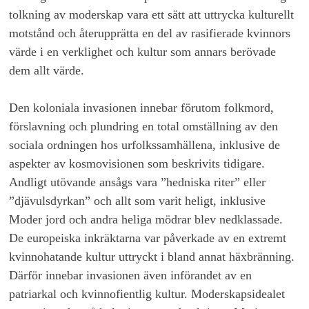
tolkning av moderskap vara ett sätt att uttrycka kulturellt
motstånd och återupprätta en del av rasifierade kvinnors
värde i en verklighet och kultur som annars berövade
dem allt värde.
Den koloniala invasionen innebar förutom folkmord,
förslavning och plundring en total omställning av den
sociala ordningen hos urfolkssamhällena, inklusive de
aspekter av kosmovisionen som beskrivits tidigare.
Andligt utövande ansågs vara ”hedniska riter” eller
”djävulsdyrkan” och allt som varit heligt, inklusive
Moder jord och andra heliga mödrar blev nedklassade.
De europeiska inkräktarna var påverkade av en extremt
kvinnohatande kultur uttryckt i bland annat häxbränning.
Därför innebar invasionen även införandet av en
patriarkal och kvinnofientlig kultur. Moderskapsidealet