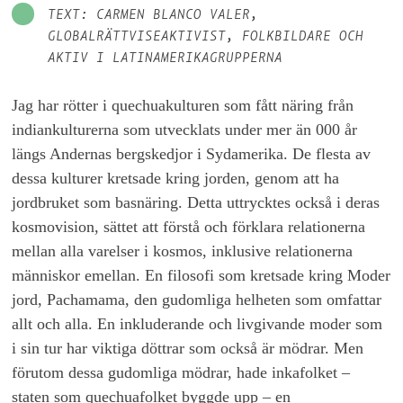
TEXT: CARMEN BLANCO VALER,
GLOBALRÄTTVISEAKTIVIST, FOLKBILDARE OCH
AKTIV I LATINAMERIKAGRUPPERNA
Jag har rötter i quechuakulturen som fått näring från
indiankulturerna som utvecklats under mer än 000 år
längs Andernas bergskedjor i Sydamerika. De flesta av
dessa kulturer kretsade kring jorden, genom att ha
jordbruket som basnäring. Detta uttrycktes också i deras
kosmovision, sättet att förstå och förklara relationerna
mellan alla varelser i kosmos, inklusive relationerna
människor emellan. En filosofi som kretsade kring Moder
jord, Pachamama, den gudomliga helheten som omfattar
allt och alla. En inkluderande och livgivande moder som
i sin tur har viktiga döttrar som också är mödrar. Men
förutom dessa gudomliga mödrar, hade inkafolket –
staten som quechuafolket byggde upp – en