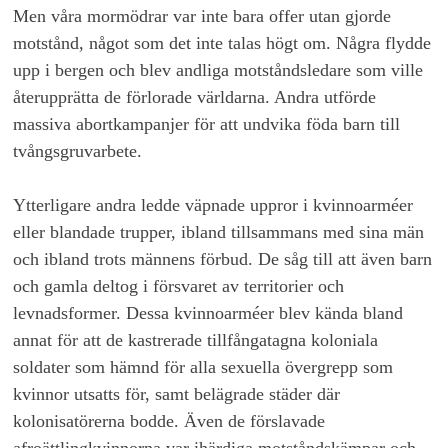
Men våra mormödrar var inte bara offer utan gjorde
motstånd, något som det inte talas högt om. Några flydde
upp i bergen och blev andliga motståndsledare som ville
återupprätta de förlorade världarna. Andra utförde
massiva abortkampanjer för att undvika föda barn till
tvångsgruvarbete.
Ytterligare andra ledde väpnade uppror i kvinnoarméer
eller blandade trupper, ibland tillsammans med sina män
och ibland trots männens förbud. De såg till att även barn
och gamla deltog i försvaret av territorier och
levnadsformer. Dessa kvinnoarméer blev kända bland
annat för att de kastrerade tillfångatagna koloniala
soldater som hämnd för alla sexuella övergrepp som
kvinnor utsatts för, samt belägrade städer där
kolonisatörerna bodde. Även de förslavade