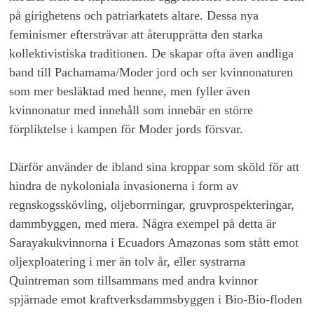
på girighetens och patriarkatets altare. Dessa nya
feminismer eftersträvar att återupprätta den starka
kollektivistiska traditionen. De skapar ofta även andliga
band till Pachamama/Moder jord och ser kvinnonaturen
som mer besläktad med henne, men fyller även
kvinnonatur med innehåll som innebär en större
förpliktelse i kampen för Moder jords försvar.
Därför använder de ibland sina kroppar som sköld för att
hindra de nykoloniala invasionerna i form av
regnskogsskövling, oljeborrningar, gruvprospekteringar,
dammbyggen, med mera. Några exempel på detta är
Sarayakukvinnorna i Ecuadors Amazonas som stått emot
oljexploatering i mer än tolv år, eller systrarna
Quintreman som tillsammans med andra kvinnor
spjärnade emot kraftverksdammsbyggen i Bio-Bio-floden