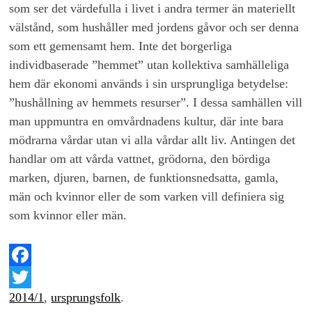
som ser det värdefulla i livet i andra termer än materiellt
välstånd, som hushåller med jordens gåvor och ser denna
som ett gemensamt hem. Inte det borgerliga
individbaserade ”hemmet” utan kollektiva samhälleliga
hem där ekonomi används i sin ursprungliga betydelse:
”hushållning av hemmets resurser”. I dessa samhällen vill
man uppmuntra en omvårdnadens kultur, där inte bara
mödrarna vårdar utan vi alla vårdar allt liv. Antingen det
handlar om att vårda vattnet, grödorna, den bördiga
marken, djuren, barnen, de funktionsnedsatta, gamla,
män och kvinnor eller de som varken vill definiera sig
som kvinnor eller män.
Facebook
2014/1
,
ursprungsfolk
.
Twitter