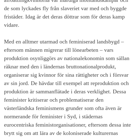
afroättlingkvinnorna var ihärdiga motståndskämpar och
de som lyckades fly från slaveriet var med och byggde
fristäder. Idag är det deras döttrar som för deras kamp
vidare.
Med en alltmer utarmad och feminiserad landsbygd –
eftersom männen migrerar till lönearbeten – vars
produktion osynliggörs av nationalekonomin som sällan
räknar med den i ländernas bruttonationalprodukt,
organiserar sig kvinnor för sina rättigheter och i försvar
av sin jord. De hävdar till exempel att reproduktion och
produktion är sammanflätade i deras verklighet. Dessa
feminister kritiserar och problematiserar den
västerländska feminismens grunder som ofta även är
normerande för feminister i Syd, i städernas
eurocentriska feministorganisationer, eftersom dessa inte
brytt sig om att lära av de koloniserade kulturernas