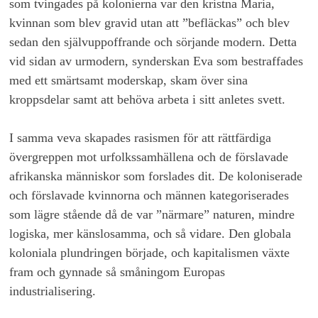
som tvingades på kolonierna var den kristna Maria,
kvinnan som blev gravid utan att ”befläckas” och blev
sedan den självuppoffrande och sörjande modern. Detta
vid sidan av urmodern, synderskan Eva som bestraffades
med ett smärtsamt moderskap, skam över sina
kroppsdelar samt att behöva arbeta i sitt anletes svett.
I samma veva skapades rasismen för att rättfärdiga
övergreppen mot urfolkssamhällena och de förslavade
afrikanska människor som forslades dit. De koloniserade
och förslavade kvinnorna och männen kategoriserades
som lägre stående då de var ”närmare” naturen, mindre
logiska, mer känslosamma, och så vidare. Den globala
koloniala plundringen började, och kapitalismen växte
fram och gynnade så småningom Europas
industrialisering.