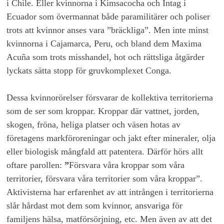
i Chile. Eller kvinnorna i Kimsacocha och Intag i
Ecuador som övermannat både paramilitärer och poliser
trots att kvinnor anses vara ”bräckliga”. Men inte minst
kvinnorna i Cajamarca, Peru, och bland dem Maxima
Acuña som trots misshandel, hot och rättsliga åtgärder
lyckats sätta stopp för gruvkomplexet Conga.
Dessa kvinnorörelser försvarar de kollektiva territorierna
som de ser som kroppar. Kroppar där vattnet, jorden,
skogen, fröna, heliga platser och väsen hotas av
företagens markföroreningar och jakt efter mineraler, olja
eller biologisk mångfald att patentera. Därför hörs allt
oftare parollen:
”
Försvara våra kroppar som våra
territorier, försvara våra territorier som våra kroppar”.
Aktivisterna har erfarenhet av att intrången i territorierna
slår hårdast mot dem som kvinnor, ansvariga för
familjens hälsa, matförsörjning, etc. Men även av att det