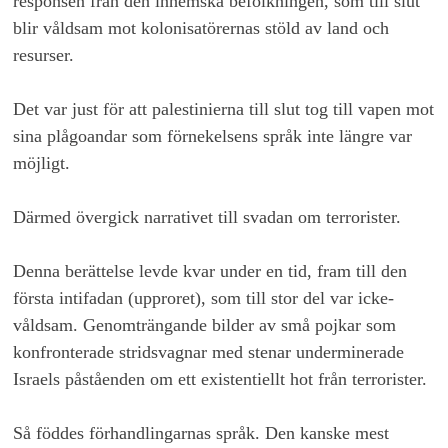
responsen från den inhemska befolkningen, som till slut
blir våldsam mot kolonisatörernas stöld av land och
resurser.
Det var just för att palestinierna till slut tog till vapen mot
sina plågoandar som förnekelsens språk inte längre var
möjligt.
Därmed övergick narrativet till svadan om terrorister.
Denna berättelse levde kvar under en tid, fram till den
första intifadan (upproret), som till stor del var icke-
våldsam. Genomträngande bilder av små pojkar som
konfronterade stridsvagnar med stenar underminerade
Israels påståenden om ett existentiellt hot från terrorister.
Så föddes förhandlingarnas språk. Den kanske mest