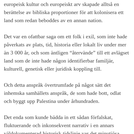
europeisk kultur och europeiskt arv skapade alltså en
berättelse av bibliska proportioner för att kolonisera ett
land som redan beboddes av en annan nation.
Det var en ofattbar saga om ett folk i exil, som inte hade
påverkats av plats, tid, historia eller lokalt liv under mer
än 3 000 år, och som äntligen “återvände” till ett avlägset
land som de inte hade någon identifierbar familjär,
kulturell, genetisk eller juridisk koppling till.
Och detta anspråk övertrumfade på något sätt det
inhemska samhällets anspråk, de som hade bott, odlat
och byggt upp Palestina under århundraden.
Det enda som kunde bädda in ett sådan förfalskat,
fluktuerande och inkonsekvent narrativ i en annars
väldokumenterad historisk tidslinje var det minutiösa,