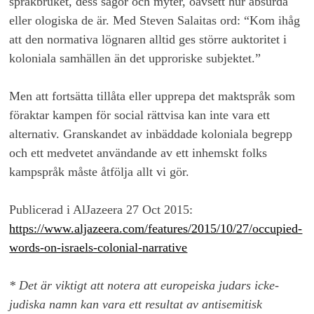
språkbruket, dess sagor och myter, oavsett hur absurda
eller ologiska de är. Med Steven Salaitas ord: “Kom ihåg
att den normativa lögnaren alltid ges större auktoritet i
koloniala samhällen än det upproriske subjektet.”
Men att fortsätta tillåta eller upprepa det maktspråk som
föraktar kampen för social rättvisa kan inte vara ett
alternativ. Granskandet av inbäddade koloniala begrepp
och ett medvetet användande av ett inhemskt folks
kampspråk måste åtfölja allt vi gör.
Publicerad i AlJazeera 27 Oct 2015:
https://www.aljazeera.com/features/2015/10/27/occupied-
words-on-israels-colonial-narrative
* Det är viktigt att notera att europeiska judars icke-
judiska namn kan vara ett resultat av antisemitisk