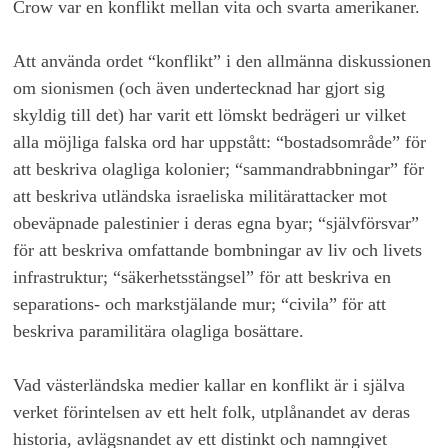
Crow var en konflikt mellan vita och svarta amerikaner.
Att använda ordet “konflikt” i den allmänna diskussionen
om sionismen (och även undertecknad har gjort sig
skyldig till det) har varit ett lömskt bedrägeri ur vilket
alla möjliga falska ord har uppstått: “bostadsområde” för
att beskriva olagliga kolonier; “sammandrabbningar” för
att beskriva utländska israeliska militärattacker mot
obeväpnade palestinier i deras egna byar; “självförsvar”
för att beskriva omfattande bombningar av liv och livets
infrastruktur; “säkerhetsstängsel” för att beskriva en
separations- och markstjälande mur; “civila” för att
beskriva paramilitära olagliga bosättare.
Vad västerländska medier kallar en konflikt är i själva
verket förintelsen av ett helt folk, utplånandet av deras
historia, avlägsnandet av ett distinkt och namngivet