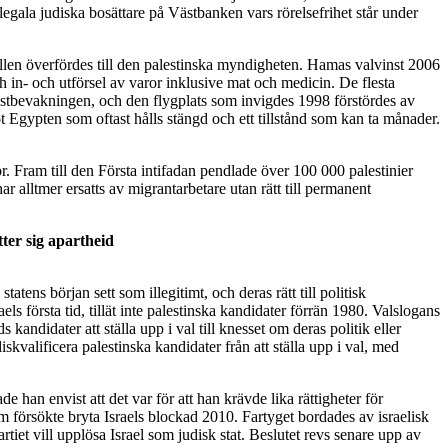
egala judiska bosättare på Västbanken vars rörelsefrihet står under
ollen överfördes till den palestinska myndigheten. Hamas valvinst 2006
h in- och utförsel av varor inklusive mat och medicin. De flesta
 kustbevakningen, och den flygplats som invigdes 1998 förstördes av
 Egypten som oftast hålls stängd och ett tillstånd som kan ta månader.
r. Fram till den Första intifadan pendlade över 100 000 palestinier
 har alltmer ersatts av migrantarbetare utan rätt till permanent
tter sig apartheid
atens början sett som illegitimt, och deras rätt till politisk
els första tid, tillät inte palestinska kandidater förrän 1980. Valslogans
 kandidater att ställa upp i val till knesset om deras politik eller
kvalificera palestinska kandidater från att ställa upp i val, med
 han envist att det var för att han krävde lika rättigheter för
 försökte bryta Israels blockad 2010. Fartyget bordades av israelisk
artiet vill upplösa Israel som judisk stat. Beslutet revs senare upp av