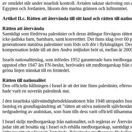
av området står under israelisk kontroll. Avtalen saknar skrivning om e
Egypten och Jordanien, liksom den marina gränsen och luftrummet.
Artikel II.c. Rätten att återvända till sitt land och rätten till natio
Rätten att återvända
Samtidigt som fördrivna palestinier och deras ättlingar förvägras rätten
icke-judiska barn, barnbarn, samt konvertiter. Det finns idag över 60 
generationen statslösa palestinier som föds och dör i flyktingläger. Des
kompensation ledde till att den
Andra intifadan
bröt ut, mellan år 200
Israels nationalitetslag, som infördes 1952 garanterade bara medborgar
uppstod efter 1947 års FN-beslut, berövades sitt medborgarskap från de
gröna linjen minskat till en femtedel.
Rätten till nationalitet
Den officiella hållningen i Israel är att det inte finns palestinier, eft
hade varit en suverän palestinsk stat.
I den israeliska självständighetsdeklarationen från 1948 utropades Isra
fastslog en grundlagsändring att ”rätten att utöva nationellt självbestä
nedgradering av arabiskan, som fram tills dess varit officiell tillsam
I Israel skiljs medborgarskap från nationalitet, och regleras av Åte
judar rätt att bosätta sig i Israel och erhålla medborgarskap, samtidi