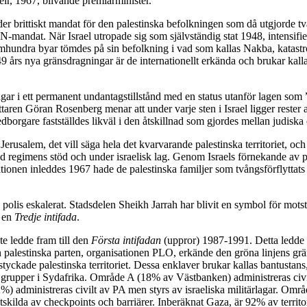
r, 1967, blivande premiärminister.
er brittiskt mandat för den palestinska befolkningen som då utgjorde t
mandat. När Israel utropade sig som självständig stat 1948, intensifier
emhundra byar tömdes på sin befolkning i vad som kallas Nakba, katastrof
9 års nya gränsdragningar är de internationellt erkända och brukar kall
lagar i ett permanent undantagstillstånd med en status utanför lagen som
taren Göran Rosenberg menar att under varje sten i Israel ligger rester 
orgare fastställdes likväl i den åtskillnad som gjordes mellan judiska o
salem, det vill säga hela det kvarvarande palestinska territoriet, och 
ed regimens stöd och under israelisk lag. Genom Israels förnekande av p
tionen inleddes 1967 hade de palestinska familjer som tvångsförflyttats 1
lis eskalerat. Stadsdelen Sheikh Jarrah har blivit en symbol för motst
s en
Tredje intifada
.
te ledde fram till den
Första intifadan
(uppror) 1987-1991. Detta ledde i 
 palestinska parten, organisationen PLO, erkände den gröna linjens gr
yckade palestinska territoriet. Dessa enklaver brukar kallas bantustans,
a grupper i Sydafrika. Område A (18% av Västbanken) administreras civil
) administreras civilt av PA men styrs av israeliska militärlagar. Om
er åtskilda av checkpoints och barriärer. Inberäknat Gaza, är 92% av terr