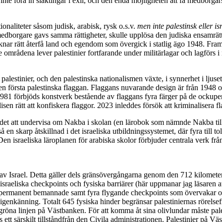
er inte föra in släktingar i exil, och den enda möjligheten att få medb
ionaliteter såsom judisk, arabisk, rysk o.s.v.
men inte palestinsk eller is
la medborgare gavs samma rättigheter, skulle upplösa den judiska ensamrä
saknar rätt återfå land och egendom som övergick i statlig ägo 1948. Fram
 områdena lever palestinier fortfarande under militärlagar och lagförs i 
palestinier, och den palestinska nationalismen växte, i synnerhet i ljuse
n första palestinska flaggan. Flaggans nuvarande design är från 1948 oc
981 förbjöds konstverk bestående av flaggans fyra färger på de ockupera
 rätt att konfiskera flaggor. 2023 inleddes försök att kriminalisera flag
budet att undervisa om Nakba i skolan (en lärobok som nämnde Nakba tillä
 en skarp åtskillnad i det israeliska utbildningssystemet, där fyra till 
 Den israeliska läroplanen för arabiska skolor förbjuder centrala verk f
ad av Israel. Detta gäller dels gränsövergångarna genom den 712 kilomete
sraeliska checkpoints och fysiska barriärer (här uppmanar jag läsaren
r permanent bemannade samt fyra flygande checkpoints som övervakar 
enkänning. Totalt 645 fysiska hinder begränsar palestiniernas rörelsefri
röna linjen på Västbanken. För att komma åt sina olivlundar måste palesti
tt särskilt tillståndfrån den Civila administrationen. Palestinier på Väs