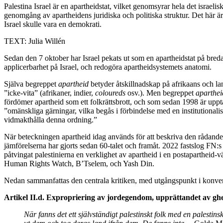
Palestina
Israel är en apartheidstat, vilket genomsyrar hela det israel
genomgång av apartheidens juridiska och politiska struktur. Det här är
Israel skulle vara en demokrati.
TEXT: Julia Willén
Sedan den 7 oktober har Israel pekats ut som en apartheidstat på bredar
applicerbarhet på Israel, och redogöra apartheidsystemets anatomi.
Själva begreppet
apartheid
betyder åtskillnadskap på afrikaans och lan
”icke-vita” (afrikaner, indier,
coloureds
osv.). Men begreppet
aparthei
fördömer apartheid som ett folkrättsbrott, och som sedan 1998 är uppt
”omänskliga gärningar, vilka begås i förbindelse med en institutionali
vidmakthålla denna ordning.”
När beteckningen apartheid idag används för att beskriva den rådande s
jämförelserna har gjorts sedan 60-talet och framåt. 2022 fastslog FN:s s
påtvingat palestinierna en verklighet av apartheid i en postapartheid-v
Human Rights Watch, B’Tselem, och Yash Din.
Nedan sammanfattas den centrala kritiken, med utgångspunkt i konve
Artikel II.d. Expropriering av jordegendom, upprättandet av ghet
När fanns det ett självständigt palestinskt folk med en palestins