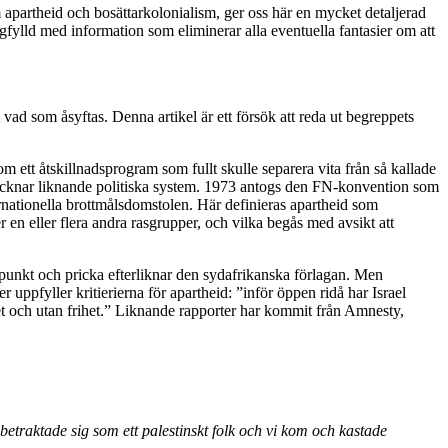
om apartheid och bosättarkolonialism, ger oss här en mycket detaljerad
ngfylld med information som eliminerar alla eventuella fantasier om att
 vad som åsyftas. Denna artikel är ett försök att reda ut begreppets
m ett åtskillnadsprogram som fullt skulle separera vita från så kallade
etecknar liknande politiska system. 1973 antogs den FN-konvention som
rnationella brottmålsdomstolen. Här definieras apartheid som
 en eller flera andra rasgrupper, och vilka begås med avsikt att
l punkt och pricka efterliknar den sydafrikanska förlagan. Men
r uppfyller kritierierna för apartheid: ”inför öppen ridå har Israel
ghet och utan frihet.” Liknande rapporter har kommit från Amnesty,
m betraktade sig som ett palestinskt folk och vi kom och kastade