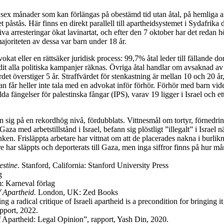
” i sex månader som kan förlängas på obestämd tid utan åtal, på hemliga 
t påstås. Här finns en direkt parallell till apartheidsystemet i Sydafrika 
a arresteringar ökat lavinartat, och efter den 7 oktober har det redan h
ajoriteten av dessa var barn under 18 år.
vokat eller en rättsäker juridisk process: 99,7% åtal leder till fällande 
dit alla politiska kampanjer räknas. Övriga åtal handlar om avsaknad av 
et överstiger 5 år. Straffvärdet för stenkastning är mellan 10 och 20 å
an får heller inte tala med en advokat inför förhör. Förhör med barn vid
lda fängelser för palestinska fångar (IPS), varav 19 ligger i Israel och e
 sig på en rekordhög nivå, fördubblats. Vittnesmål om tortyr, förnedring
aza med arbetstillstånd i Israel, befann sig plöstligt ”illegalt” i Israel n
anken. Frisläppta arbetare har vittnat om att de placerades nakna i bu
e har släppts och deporterats till Gaza, men inga siffror finns på hur må
estine
. Stanford, California: Stanford University Press
g
: Karneval förlag
f Apartheid.
London, UK: Zed Books
radical critique of Israeli apartheid is a precondition for bringing it 
pport, 2022.
 Apartheid: Legal Opinion”, rapport, Yash Din, 2020.