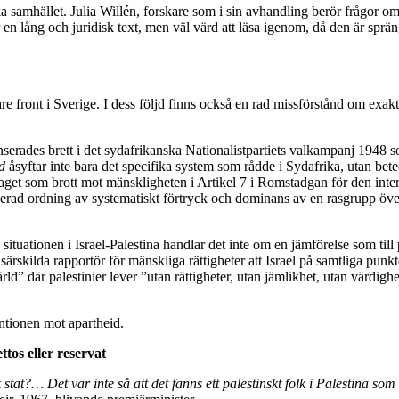
iska samhället. Julia Willén, forskare som i sin avhandling berör frågor 
 en lång och juridisk text, men väl värd att läsa igenom, då den är sprä
e front i Sverige. I dess följd finns också en rad missförstånd om exakt
serades brett i det sydafrikanska Nationalistpartiets valkampanj 1948 so
d
åsyftar inte bara det specifika system som rådde i Sydafrika, utan b
aget som brott mot mänskligheten i Artikel 7 i Romstadgan för den inte
serad ordning av systematiskt förtryck och dominans av en rasgrupp över
ituationen i Israel-Palestina handlar det inte om en jämförelse som til
ärskilda rapportör för mänskliga rättigheter att Israel på samtliga punkte
ärld” där palestinier lever ”utan rättigheter, utan jämlikhet, utan värdi
ntionen mot apartheid.
tos eller reservat
k stat?… Det var inte så att det fanns ett palestinskt folk i Palestina so