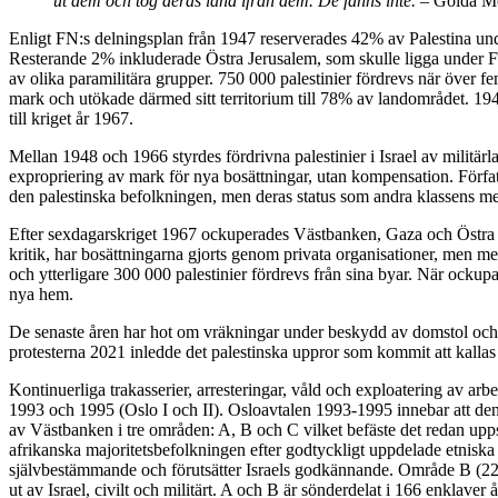
ut dem och tog deras land ifrån dem. De fanns inte.
– Golda Mei
Enligt FN:s delningsplan från 1947 reserverades 42% av Palestina und
Resterande 2% inkluderade Östra Jerusalem, som skulle ligga under FN-
av olika paramilitära grupper. 750 000 palestinier fördrevs när över f
mark och utökade därmed sitt territorium till 78% av landområdet. 194
till kriget år 1967.
Mellan 1948 och 1966 styrdes fördrivna palestinier i Israel av militär
expropriering av mark för nya bosättningar, utan kompensation. Förfat
den palestinska befolkningen, men deras status som andra klassens medb
Efter sexdagarskriget 1967 ockuperades Västbanken, Gaza och Östra Jeru
kritik, har bosättningarna gjorts genom privata organisationer, men m
och ytterligare 300 000 palestinier fördrevs från sina byar. När ockupa
nya hem.
De senaste åren har hot om vräkningar under beskydd av domstol och po
protesterna 2021 inledde det palestinska uppror som kommit att kalla
Kontinuerliga trakasserier, arresteringar, våld och exploatering av arbe
1993 och 1995 (Oslo I och II). Osloavtalen 1993-1995 innebar att den
av Västbanken i tre områden: A, B och C vilket befäste det redan uppst
afrikanska majoritetsbefolkningen efter godtyckligt uppdelade etnisk
självbestämmande och förutsätter Israels godkännande. Område B (22%
ut av Israel, civilt och militärt. A och B är sönderdelat i 166 enklav