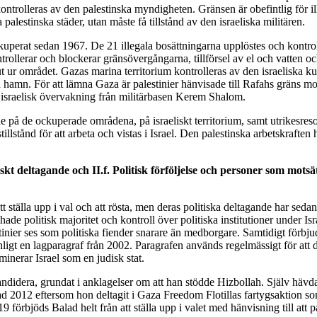
trolleras av den palestinska myndigheten. Gränsen är obefintlig för ill
lestinska städer, utan måste få tillstånd av den israeliska militären.
ockuperat sedan 1967. De 21 illegala bosättningarna upplöstes och kontr
trollerar och blockerar gränsövergångarna, tillförsel av el och vatten oc
 ut ur området. Gazas marina territorium kontrolleras av den israeliska
hamn. För att lämna Gaza är palestinier hänvisade till Rafahs gräns mot
israelisk övervakning från militärbasen Kerem Shalom.
de på de ockuperade områdena, på israeliskt territorium, samt utrikesreso
tstillstånd för att arbeta och vistas i Israel. Den palestinska arbetskraften
kt deltagande och II.f. Politisk förföljelse och personer som motsä
ställa upp i val och att rösta, men deras politiska deltagande har sedan st
ade politisk majoritet och kontroll över politiska institutioner under Isra
stinier ses som politiska fiender snarare än medborgare. Samtidigt förbjuds
igt en lagparagraf från 2002. Paragrafen används regelmässigt för att dis
minerar Israel som en judisk stat.
didera, grundat i anklagelser om att han stödde Hizbollah. Själv hävdade
 2012 eftersom hon deltagit i Gaza Freedom Flotillas fartygsaktion som
9 förbjöds Balad helt från att ställa upp i valet med hänvisning till att p