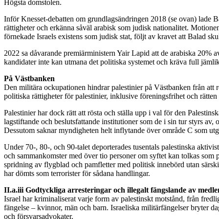
Högsta domstolen.
Inför Knesset-debatten om grundlagsändringen 2018 (se ovan) lade Bal
rättigheter och erkänna såväl arabisk som judisk nationalitet. Motion
förnekade Israels existens som judisk stat, följt av kravet att Balad sku
2022 sa dåvarande premiärministern Yair Lapid att de arabiska 20% av b
kandidater inte kan utmana det politiska systemet och kräva full jämli
På Västbanken
Den militära ockupationen hindrar palestinier på Västbanken från att röst
politiska rättigheter för palestinier, inklusive föreningsfrihet och rätten 
Palestinier har dock rätt att rösta och ställa upp i val för den Pales
lagstiftande och beslutsfattande institutioner som de i sin tur styrs av
Dessutom saknar myndigheten helt inflytande över område C som utg
Under 70-, 80-, och 90-talet deporterades tusentals palestinska aktiv
och sammankomster med över tio personer om syftet kan tolkas som poli
spridning av flygblad och pamfletter med politisk innebörd utan särskil
har dömts som terrorister för sådana handlingar.
II.a.iii Godtyckliga arresteringar och illegalt fängslande av medl
Israel har kriminaliserat varje form av palestinskt motstånd, från fredl
fängelse – kvinnor, män och barn. Israeliska militärfängelser bryter da
och försvarsadvokater.