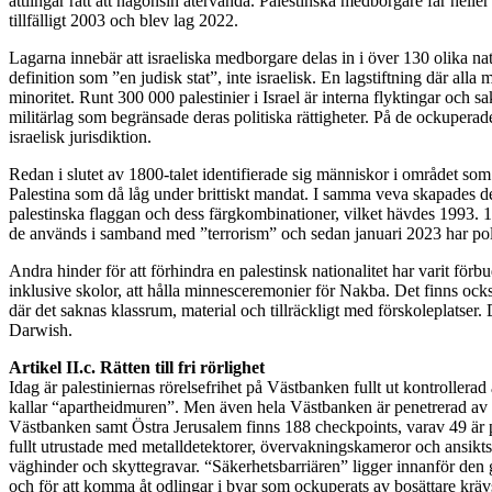
ättlingar rätt att någonsin återvända. Palestinska medborgare får hell
tillfälligt 2003 och blev lag 2022.
Lagarna innebär att israeliska medborgare delas in i över 130 olika nat
definition som ”en judisk stat”, inte israelisk. En lagstiftning där al
minoritet. Runt 300 000 palestinier i Israel är interna flyktingar och 
militärlag som begränsade deras politiska rättigheter. På de ockuperade
israelisk jurisdiktion.
Redan i slutet av 1800-talet identifierade sig människor i området som 
Palestina som då låg under brittiskt mandat. I samma veva skapades de
palestinska flaggan och dess färgkombinationer, vilket hävdes 1993. 1
de används i samband med ”terrorism” och sedan januari 2023 har polisen
Andra hinder för att förhindra en palestinsk nationalitet har varit för
inklusive skolor, att hålla minnesceremonier för Nakba. Det finns också
där det saknas klassrum, material och tillräckligt med förskoleplatser.
Darwish.
Artikel II.c. Rätten till fri rörlighet
Idag är palestiniernas rörelsefrihet på Västbanken fullt ut kontroller
kallar “apartheidmuren”. Men även hela Västbanken är penetrerad av i
Västbanken samt Östra Jerusalem finns 188 checkpoints, varav 49 ä
fullt utrustade med metalldetektorer, övervakningskameror och ansiktsig
väghinder och skyttegravar. “Säkerhetsbarriären” ligger innanför den g
och för att komma åt odlingar i byar som ockuperats av bosättare krävs e