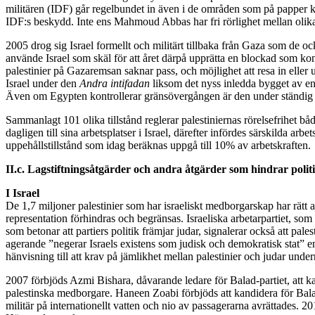
militären (IDF) går regelbundet in även i de områden som på papper kon
IDF:s beskydd. Inte ens Mahmoud Abbas har fri rörlighet mellan olika pa
2005 drog sig Israel formellt och militärt tillbaka från Gaza som de 
använde Israel som skäl för att året därpå upprätta en blockad som kon
palestinier på Gazaremsan saknar pass, och möjlighet att resa in eller
Israel under den
Andra intifadan
liksom det nyss inledda bygget av en 
Även om Egypten kontrollerar gränsövergången är den under ständig 
Sammanlagt 101 olika tillstånd reglerar palestiniernas rörelsefrihet bå
dagligen till sina arbetsplatser i Israel, därefter infördes särskilda arbe
uppehållstillstånd som idag beräknas uppgå till 10% av arbetskraften.
II.c. Lagstiftningsåtgärder och andra åtgärder som hindrar politis
I Israel
De 1,7 miljoner palestinier som har israeliskt medborgarskap har rätt att 
representation förhindras och begränsas. Israeliska arbetarpartiet, som h
som betonar att partiers politik främjar judar, signalerar också att pale
agerande ”negerar Israels existens som judisk och demokratisk stat” enl
hänvisning till att krav på jämlikhet mellan palestinier och judar under
2007 förbjöds Azmi Bishara, dåvarande ledare för Balad-partiet, att kan
palestinska medborgare. Haneen Zoabi förbjöds att kandidera för Balad
militär på internationellt vatten och nio av passagerarna avrättades. 201