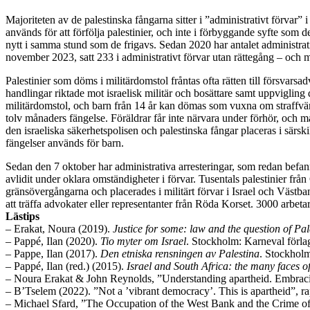
Majoriteten av de palestinska fångarna sitter i ”administrativt förvar
används för att förfölja palestinier, och inte i förbyggande syfte som de
nytt i samma stund som de frigavs. Sedan 2020 har antalet administrativ
november 2023, satt 233 i administrativt förvar utan rättegång – och m
Palestinier som döms i militärdomstol fråntas ofta rätten till försvarsad
handlingar riktade mot israelisk militär och bosättare samt uppvigling 
militärdomstol, och barn från 14 år kan dömas som vuxna om straffvärd
tolv månaders fängelse. Föräldrar får inte närvara under förhör, och m
den israeliska säkerhetspolisen och palestinska fångar placeras i särski
fängelser används för barn.
Sedan den 7 oktober har administrativa arresteringar, som redan befann
avlidit under oklara omständigheter i förvar. Tusentals palestinier från G
gränsövergångarna och placerades i militärt förvar i Israel och Västb
att träffa advokater eller representanter från Röda Korset. 3000 arbetar
Lästips
– Erakat, Noura (2019).
Justice for some: law and the question of Pal
– Pappé, Ilan (2020).
Tio myter om Israel
. Stockholm: Karneval förla
– Pappe, Ilan (2017).
Den etniska rensningen av Palestina
. Stockholm
– Pappé, Ilan (red.) (2015).
Israel and South Africa: the many faces o
– Noura Erakat & John Reynolds, ”Understanding apartheid. Embracing a 
– B’Tselem (2022). ”Not a ’vibrant democracy’. This is apartheid”, ra
– Michael Sfard, ”The Occupation of the West Bank and the Crime of