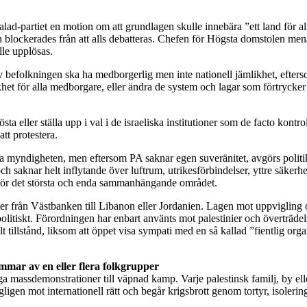
ad-partiet en motion om att grundlagen skulle innebära ”ett land för a
en blockerades från att alls debatteras. Chefen för Högsta domstolen me
lle upplösas.
efolkningen ska ha medborgerlig men inte nationell jämlikhet, eftersom I
khet för alla medborgare, eller ändra de system och lagar som förtrycke
a eller ställa upp i val i de israeliska institutioner som de facto kontrol
att protestera.
tinska myndigheten, men eftersom PA saknar egen suveränitet, avgörs poli
, och saknar helt inflytande över luftrum, utrikesförbindelser, yttre säk
ör det största och enda sammanhängande området.
ister från Västbanken till Libanon eller Jordanien. Lagen mot uppviglin
tiskt. Förordningen har enbart använts mot palestinier och överträdelse
t tillstånd, liksom att öppet visa sympati med en så kallad ”fientlig or
emmar av en eller flera folkgrupper
iga massdemonstrationer till väpnad kamp. Varje palestinsk familj, by ell
gligen mot internationell rätt och begår krigsbrott genom tortyr, isoler