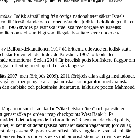
orgarskap – genom äktenskap med en israelisk medborgare – hävdes
raelisk
. Judisk särställning från övriga nationaliteter säkrar Israels
tten till återvändande och därmed göra den judiska befolkningen till en
 till 1966 styrdes palestinska israeliska medborgare av israelisk
militärdomstol samtidigt som illegala bosättare lever under civil
t av Balfour-deklarationen 1917 då britterna utlovade en judisk stat i
h står för enhet i det tudelade Palestina. 1967 förbjöds den
de territorierna. Sedan 2014 får israelisk polis konfiskera flaggor om
gan offentligt med upp till ett års fängelse.
ts 2007, men förbjöds 2009). 2011 förbjöds alla statliga institutioner,
tolv gånger mer pengar satsas på judiska skolor jämfört med arabiska
rån den arabiska och palestinska litteraturen, inklusive poeten Mahmoud
r långa mur som Israel kallar ”säkerhetsbarriären” och palestinier
 att genast söka på orden ”map checkpoints West Bank”). På
området. I det ockuperade Hebron finns 28 bemannade checkpoints,
het, vilket inkluderar fysiska barriärer såsom vägspärrar, jordvallar,
nier passera 69 portar som oftast hålls stängda av israelisk militär,
tbanken lagförs under israelsk militärjurisdiktion, och den israeliska