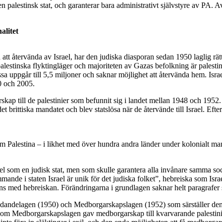
n palestinsk stat, och garanterar bara administrativt självstyre av PA. A
nalitet
 att återvända av Israel, har den judiska diasporan sedan 1950 laglig rät
palestinska flyktingläger och majoriteten av Gazas befolkning är palest
sa uppgår till 5,5 miljoner och saknar möjlighet att återvända hem. Israel
0 och 2005.
skap till de palestinier som befunnit sig i landet mellan 1948 och 1952.
t brittiska mandatet och blev statslösa när de återvände till Israel. Ef
ersom Palestina – i likhet med över hundra andra länder under kolonialt man
el som en judisk stat, men som skulle garantera alla invånare samma socia
mmande i staten Israel är unik för det judiska folket”, hebreiska som Israe
mans med hebreiskan. Förändringarna i grundlagen saknar helt paragrafer 
rvändandelagen (1950) och Medborgarskapslagen (1952) som särställer de
gt som Medborgarskapslagen gav medborgarskap till kvarvarande palestini