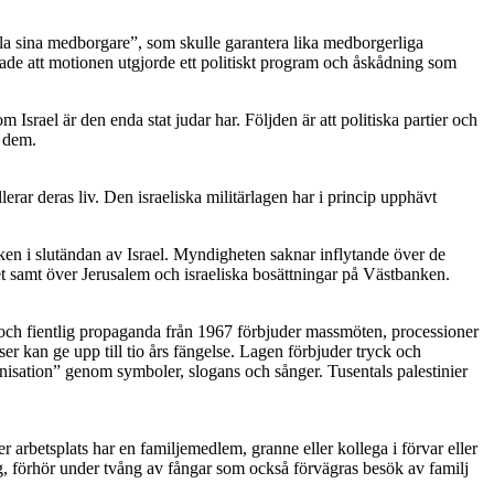
lla sina medborgare”, som skulle garantera lika medborgerliga
nade att motionen utgjorde ett politiskt program och åskådning som
srael är den enda stat judar har. Följden är att politiska partier och
r dem.
lerar deras liv. Den israeliska militärlagen har i princip upphävt
tiken i slutändan av Israel. Myndigheten saknar inflytande över de
erhet samt över Jerusalem och israeliska bosättningar på Västbanken.
g och fientlig propaganda från 1967 förbjuder massmöten, processioner
r kan ge upp till tio års fängelse. Lagen förbjuder tryck och
ganisation” genom symboler, slogans och sånger. Tusentals palestinier
er arbetsplats har en familjemedlem, granne eller kollega i förvar eller
ing, förhör under tvång av fångar som också förvägras besök av familj