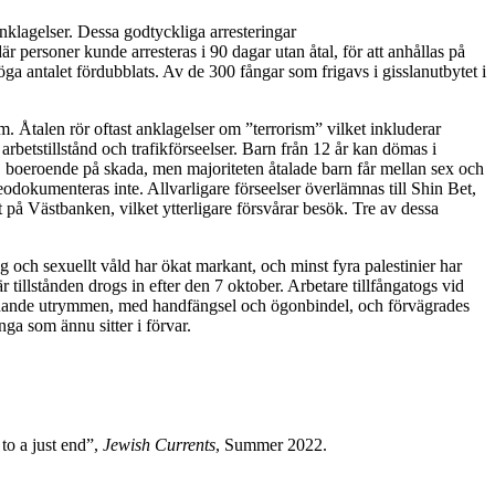
anklagelser. Dessa godtyckliga arresteringar
där personer kunde arresteras i 90 dagar utan åtal, för att anhållas på
öga antalet fördubblats. Av de 300 fångar som frigavs i gisslanutbytet i
dom. Åtalen rör oftast anklagelser om ”terrorism” vilket inkluderar
arbetstillstånd och trafikförseelser. Barn från 12 år kan dömas i
r, boeroende på skada, men majoriteten åtalade barn får mellan sex och
eodokumenteras inte. Allvarligare förseelser överlämnas till Shin Bet,
tt på Västbanken, vilket ytterligare försvårar besök. Tre av dessa
 och sexuellt våld har ökat markant, och minst fyra palestinier har
är tillstånden drogs in efter den 7 oktober. Arbetare tillfångatogs vid
rliknande utrymmen, med handfängsel och ögonbindel, och förvägrades
nga som ännu sitter i förvar.
to a just end”,
Jewish Currents
, Summer 2022.