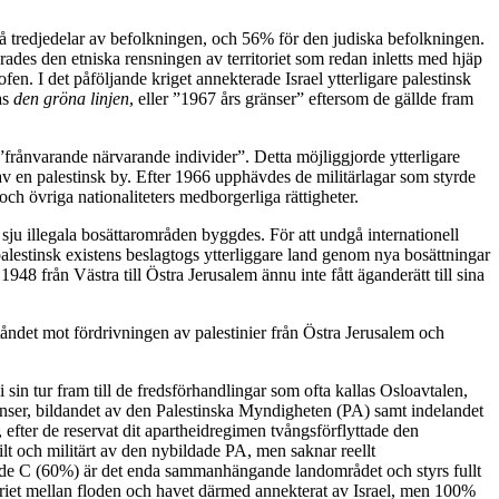
vå tredjedelar av befolkningen, och 56% för den judiska befolkningen.
ades den etniska rensningen av territoriet som redan inletts med hjäp
en. I det påföljande kriget annekterade Israel ytterligare palestinsk
as
den gröna linjen
, eller ”1967 års gränser” eftersom de gällde fram
 ”frånvarande närvarande individer”. Detta möjliggjorde ytterligare
av en palestinsk by. Efter 1966 upphävdes de militärlagar som styrde
ch övriga nationaliteters medborgerliga rättigheter.
sju illegala bosättarområden byggdes. För att undgå internationell
alestinsk existens beslagtogs ytterliggare land genom nya bosättningar
948 från Västra till Östra Jerusalem ännu inte fått äganderätt till sina
åndet mot fördrivningen av palestinier från Östra Jerusalem och
sin tur fram till de fredsförhandlingar som ofta kallas Osloavtalen,
änser, bildandet av den Palestinska Myndigheten (PA) samt indelandet
 efter de reservat dit apartheidregimen tvångsförflyttade den
t och militärt av den nybildade PA, men saknar reellt
råde C (60%) är det enda sammanhängande landområdet och styrs fullt
itoriet mellan floden och havet därmed annekterat av Israel, men 100%