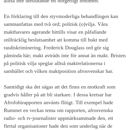
alltså inte uteslutande ett borgerligt fenomen.
En förklaring till den styvmoderliga behandlingen kan
sammanfattas med två ord; politisk (o)vilja. Våra
makthavares agerande hittills visar en påfallande
otillräcklig beslutsamhet att komma till bukt med
rasdiskriminering. Frederick Douglass ord gör sig
påminda här; makt avträds inte för annat än makt. Bristen
på politisk vilja speglar alltså maktrelationerna i
samhället och vilken maktposition afrosvenskar har.
Samtidigt ska det sägas att det finns en motkraft som
gradvis håller på att bli starkare. I dessa kretsar har
Afrofobirapporten använts flitigt. Till exempel hade
Rummet en veckas tema om rapporten, afrosvenska
radio- och tv-journalister uppmärksammade den, ett
flertal organisationer hade den som underlag när de