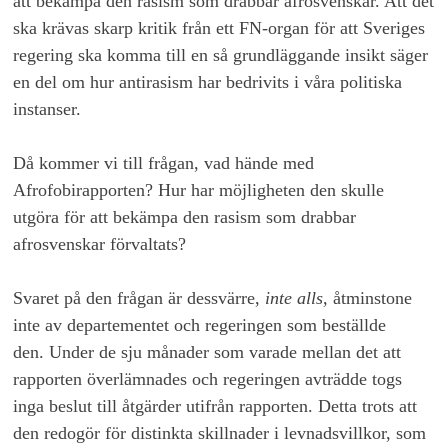
att bekämpa den rasism som drabbar afrosvenskar. Att det
ska krävas skarp kritik från ett FN-organ för att Sveriges
regering ska komma till en så grundläggande insikt säger
en del om hur antirasism har bedrivits i våra politiska
instanser.
Då kommer vi till frågan, vad hände med
Afrofobirapporten? Hur har möjligheten den skulle
utgöra för att bekämpa den rasism som drabbar
afrosvenskar förvaltats?
Svaret på den frågan är dessvärre,
inte alls,
åtminstone
inte av departementet och regeringen som beställde
den. Under de sju månader som varade mellan det att
rapporten överlämnades och regeringen avträdde togs
inga beslut till åtgärder utifrån rapporten. Detta trots att
den redogör för distinkta skillnader i levnadsvillkor, som