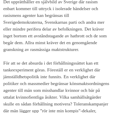
Det upprätthåller en självbild av Sverige där rasism
enbart kommer till uttryck i isolerade händelser och
rasismens agenter kan begränsas till
Sverigedemokraterna, Svenskarnas parti och andra mer
eller mindre perifera delar av befolkningen. Det kräver
inget bortom ett avståndstagande av hatbrott och de som
begår dem. Allra minst kräver det en genomgående
granskning av rasmässiga maktstrukturer.
För att se det absurda i det förhållningssättet kan ett
tankeexperiment göras. Föreställ er en verklighet där
jämställdhetspolitik inte funnits. En verklighet där
politiker och massmedier begränsar könsmaktsordningens
agenter till män som misshandlar kvinnor och bär på
uttalat kvinnofientliga åsikter. Vilka samhällsåtgärder
skulle en sådan förhållning motivera? Toleranskampanjer
där män lägger upp ”rör inte min kompis”-dekaler,