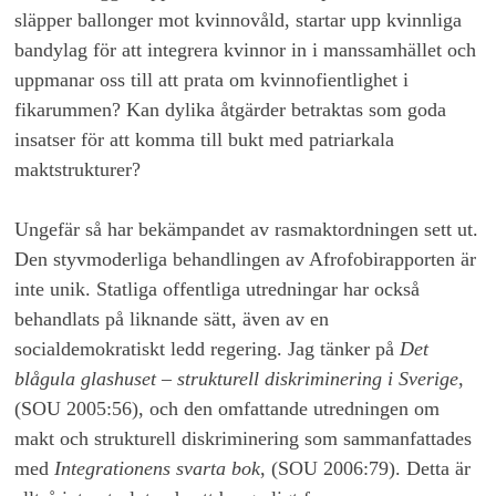
släpper ballonger mot kvinnovåld, startar upp kvinnliga
bandylag för att integrera kvinnor in i manssamhället och
uppmanar oss till att prata om kvinnofientlighet i
fikarummen? Kan dylika åtgärder betraktas som goda
insatser för att komma till bukt med patriarkala
maktstrukturer?
Ungefär så har bekämpandet av rasmaktordningen sett ut.
Den styvmoderliga behandlingen av Afrofobirapporten är
inte unik. Statliga offentliga utredningar har också
behandlats på liknande sätt, även av en
socialdemokratiskt ledd regering. Jag tänker på
Det
blågula glashuset – strukturell diskriminering i Sverige
,
(SOU 2005:56), och den omfattande utredningen om
makt och strukturell diskriminering som sammanfattades
med
Integrationens svarta bok
, (SOU 2006:79). Detta är