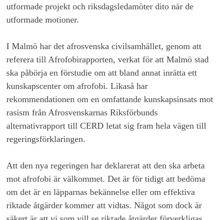
utformade projekt och riksdagsledamöter dito när de
utformade motioner.
I Malmö har det afrosvenska civilsamhället, genom att
referera till Afrofobirapporten, verkat för att Malmö stad
ska påbörja en förstudie om att bland annat inrätta ett
kunskapscenter om afrofobi. Likaså har
rekommendationen om en omfattande kunskapsinsats mot
rasism från Afrosvenskarnas Riksförbunds
alternativrapport till CERD letat sig fram hela vägen till
regeringsförklaringen.
Att den nya regeringen har deklarerat att den ska arbeta
mot afrofobi är välkommet. Det är för tidigt att bedöma
om det är en läpparnas bekännelse eller om effektiva
riktade åtgärder kommer att vidtas. Något som dock är
säkert är att vi som vill se riktade åtgärder förverkligas,