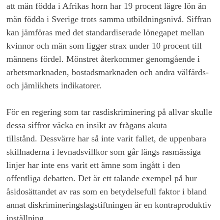
att män födda i Afrikas horn har 19 procent lägre lön än
män födda i Sverige trots samma utbildningsnivå. Siffran
kan jämföras med det standardiserade lönegapet mellan
kvinnor och män som ligger strax under 10 procent till
männens fördel. Mönstret återkommer genomgående i
arbetsmarknaden, bostadsmarknaden och andra välfärds-
och jämlikhets indikatorer.
För en regering som tar rasdiskriminering på allvar skulle
dessa siffror väcka en insikt av frågans akuta
tillstånd. Dessvärre har så inte varit fallet, de uppenbara
skillnaderna i levnadsvillkor som går längs rasmässiga
linjer har inte ens varit ett ämne som ingått i den
offentliga debatten. Det är ett talande exempel på hur
åsidosättandet av ras som en betydelsefull faktor i bland
annat diskrimineringslagstiftningen är en kontraproduktiv
inställning.