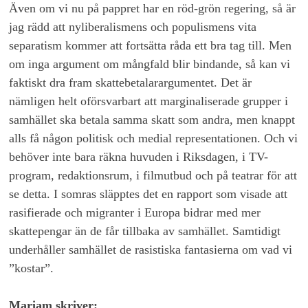
Även om vi nu på pappret har en röd-grön regering, så är
jag rädd att nyliberalismens och populismens vita
separatism kommer att fortsätta råda ett bra tag till. Men
om inga argument om mångfald blir bindande, så kan vi
faktiskt dra fram skattebetalarargumentet. Det är
nämligen helt oförsvarbart att marginaliserade grupper i
samhället ska betala samma skatt som andra, men knappt
alls få någon politisk och medial representationen. Och vi
behöver inte bara räkna huvuden i Riksdagen, i TV-
program, redaktionsrum, i filmutbud och på teatrar för att
se detta. I somras släpptes det en rapport som visade att
rasifierade och migranter i Europa bidrar med mer
skattepengar än de får tillbaka av samhället. Samtidigt
underhåller samhället de rasistiska fantasierna om vad vi
”kostar”.
Mariam skriver: