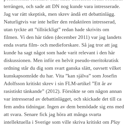
terrängen, och sade att DN nog kunde vara intresserade.
Jag var rätt skeptisk, men skrev ändå ett debattinlägg.
Naturligtvis var inte heller den redaktören intresserad,
utan tyckte att ”tillräckligt” redan hade skrivits om
filmen. Vi den här tiden (december 2011) var jag landets
enda svarta film- och medieforskare. Så jag tror att jag
kunde ha sagt något som hade varit relevant i den här
diskussionen. Men inför en helvit pseudo-meritokratisk
ordning står du dig som svart ganska slätt, oavsett vilket
kunskapsområde du har. Vita ”kan själva” som Josefin
Adolfsson kritiskt skrev i sin FLM-artikel ”Ett år av
rasistiskt tänkande” (2012). Försökte se om någon annan
var intresserad av debattinlägget, och skickade det till ca
fem andra tidningar. Ingen av dem bemödade sig ens med
att svara. Senare fick jag höra att många svarta
intellektuella i Sverige som ville skriva kritiskt om
Play