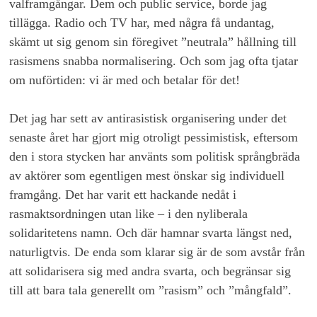
valframgångar. Dem och public service, borde jag
tillägga. Radio och TV har, med några få undantag,
skämt ut sig genom sin föregivet ”neutrala” hållning till
rasismens snabba normalisering. Och som jag ofta tjatar
om nuförtiden: vi är med och betalar för det!
Det jag har sett av antirasistisk organisering under det
senaste året har gjort mig otroligt pessimistisk, eftersom
den i stora stycken har använts som politisk språngbräda
av aktörer som egentligen mest önskar sig individuell
framgång. Det har varit ett hackande nedåt i
rasmaktsordningen utan like – i den nyliberala
solidaritetens namn. Och där hamnar svarta längst ned,
naturligtvis. De enda som klarar sig är de som avstår från
att solidarisera sig med andra svarta, och begränsar sig
till att bara tala generellt om ”rasism” och ”mångfald”.