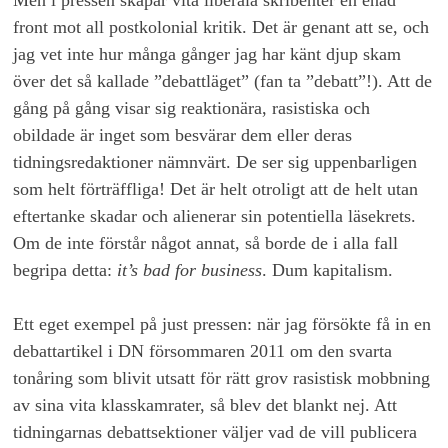
Men i pressen skapar vita liberala skribenter en enad
front mot all postkolonial kritik. Det är genant att se, och
jag vet inte hur många gånger jag har känt djup skam
över det så kallade ”debattläget” (fan ta ”debatt”!). Att de
gång på gång visar sig reaktionära, rasistiska och
obildade är inget som besvärar dem eller deras
tidningsredaktioner nämnvärt. De ser sig uppenbarligen
som helt förträffliga! Det är helt otroligt att de helt utan
eftertanke skadar och alienerar sin potentiella läsekrets.
Om de inte förstår något annat, så borde de i alla fall
begripa detta:
it’s bad for business
. Dum kapitalism.
Ett eget exempel på just pressen: när jag försökte få in en
debattartikel i DN försommaren 2011 om den svarta
tonåring som blivit utsatt för rätt grov rasistisk mobbning
av sina vita klasskamrater, så blev det blankt nej. Att
tidningarnas debattsektioner väljer vad de vill publicera