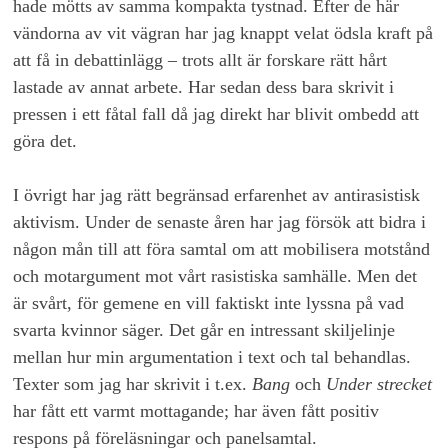
hade mötts av samma kompakta tystnad. Efter de här
vändorna av vit vägran har jag knappt velat ödsla kraft på
att få in debattinlägg – trots allt är forskare rätt hårt
lastade av annat arbete. Har sedan dess bara skrivit i
pressen i ett fåtal fall då jag direkt har blivit ombedd att
göra det.
I övrigt har jag rätt begränsad erfarenhet av antirasistisk
aktivism. Under de senaste åren har jag försök att bidra i
någon mån till att föra samtal om att mobilisera motstånd
och motargument mot vårt rasistiska samhälle. Men det
är svårt, för gemene en vill faktiskt inte lyssna på vad
svarta kvinnor säger. Det går en intressant skiljelinje
mellan hur min argumentation i text och tal behandlas.
Texter som jag har skrivit i t.ex.
Bang
och
Under strecket
har fått ett varmt mottagande; har även fått positiv
respons på föreläsningar och panelsamtal.