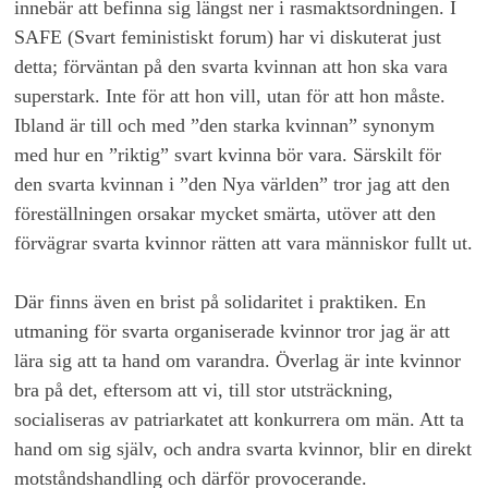
innebär att befinna sig längst ner i rasmaktsordningen. I
SAFE (Svart feministiskt forum) har vi diskuterat just
detta; förväntan på den svarta kvinnan att hon ska vara
superstark. Inte för att hon vill, utan för att hon måste.
Ibland är till och med ”den starka kvinnan” synonym
med hur en ”riktig” svart kvinna bör vara. Särskilt för
den svarta kvinnan i ”den Nya världen” tror jag att den
föreställningen orsakar mycket smärta, utöver att den
förvägrar svarta kvinnor rätten att vara människor fullt ut.
Där finns även en brist på solidaritet i praktiken. En
utmaning för svarta organiserade kvinnor tror jag är att
lära sig att ta hand om varandra. Överlag är inte kvinnor
bra på det, eftersom att vi, till stor utsträckning,
socialiseras av patriarkatet att konkurrera om män. Att ta
hand om sig själv, och andra svarta kvinnor, blir en direkt
motståndshandling och därför provocerande.