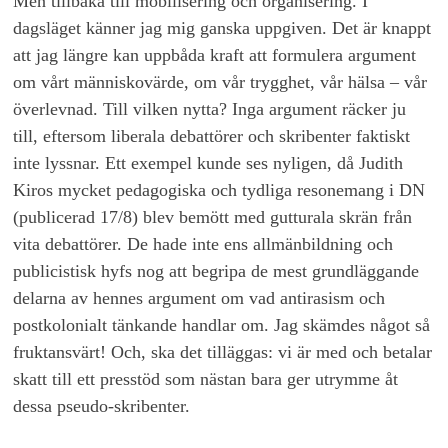
Men tillbaka till mobilisering och organisering. I
dagsläget känner jag mig ganska uppgiven. Det är knappt
att jag längre kan uppbåda kraft att formulera argument
om vårt människovärde, om vår trygghet, vår hälsa – vår
överlevnad. Till vilken nytta? Inga argument räcker ju
till, eftersom liberala debattörer och skribenter faktiskt
inte lyssnar. Ett exempel kunde ses nyligen, då Judith
Kiros mycket pedagogiska och tydliga resonemang i DN
(publicerad 17/8) blev bemött med gutturala skrän från
vita debattörer. De hade inte ens allmänbildning och
publicistisk hyfs nog att begripa de mest grundläggande
delarna av hennes argument om vad antirasism och
postkolonialt tänkande handlar om. Jag skämdes något så
fruktansvärt! Och, ska det tilläggas: vi är med och betalar
skatt till ett presstöd som nästan bara ger utrymme åt
dessa pseudo-skribenter.