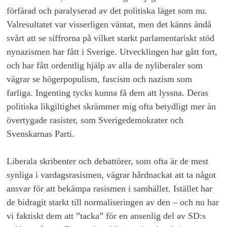
förfärad och paralyserad av det politiska läget som nu.
Valresultatet var visserligen väntat, men det känns ändå
svårt att se siffrorna på vilket starkt parlamentariskt stöd
nynazismen har fått i Sverige. Utvecklingen har gått fort,
och har fått ordentlig hjälp av alla de nyliberaler som
vägrar se högerpopulism, fascism och nazism som
farliga. Ingenting tycks kunna få dem att lyssna. Deras
politiska likgiltighet skrämmer mig ofta betydligt mer än
övertygade rasister, som Sverigedemokrater och
Svenskarnas Parti.
Liberala skribenter och debattörer, som ofta är de mest
synliga i vardagsrasismen, vägrar hårdnackat att ta något
ansvar för att bekämpa rasismen i samhället. Istället har
de bidragit starkt till normaliseringen av den – och nu har
vi faktiskt dem att ”tacka” för en ansenlig del av SD:s