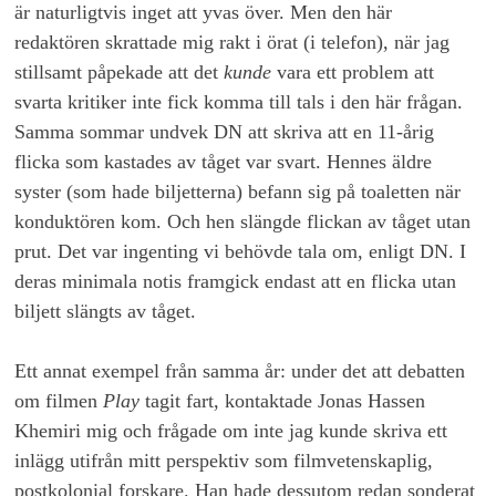
är naturligtvis inget att yvas över. Men den här
redaktören skrattade mig rakt i örat (i telefon), när jag
stillsamt påpekade att det
kunde
vara ett problem att
svarta kritiker inte fick komma till tals i den här frågan.
Samma sommar undvek DN att skriva att en 11-årig
flicka som kastades av tåget var svart. Hennes äldre
syster (som hade biljetterna) befann sig på toaletten när
konduktören kom. Och hen slängde flickan av tåget utan
prut. Det var ingenting vi behövde tala om, enligt DN. I
deras minimala notis framgick endast att en flicka utan
biljett slängts av tåget.
Ett annat exempel från samma år: under det att debatten
om filmen
Play
tagit fart, kontaktade Jonas Hassen
Khemiri mig och frågade om inte jag kunde skriva ett
inlägg utifrån mitt perspektiv som filmvetenskaplig,
postkolonial forskare. Han hade dessutom redan sonderat