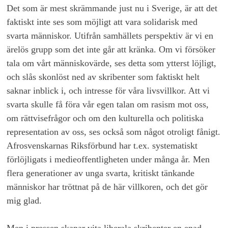
Det som är mest skrämmande just nu i Sverige, är att det
faktiskt inte ses som möjligt att vara solidarisk med
svarta människor. Utifrån samhällets perspektiv är vi en
ärelös grupp som det inte går att kränka. Om vi försöker
tala om vårt människovärde, ses detta som ytterst löjligt,
och slås skonlöst ned av skribenter som faktiskt helt
saknar inblick i, och intresse för våra livsvillkor. Att vi
svarta skulle få föra vår egen talan om rasism mot oss,
om rättvisefrågor och om den kulturella och politiska
representation av oss, ses också som något otroligt fånigt.
Afrosvenskarnas Riksförbund har t.ex. systematiskt
förlöjligats i medieoffentligheten under många år. Men
flera generationer av unga svarta, kritiskt tänkande
människor har tröttnat på de här villkoren, och det gör
mig glad.