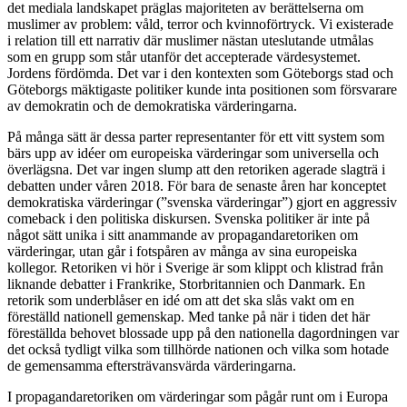
det mediala landskapet präglas majoriteten av berättelserna om
muslimer av problem: våld, terror och kvinnoförtryck. Vi existerade
i relation till ett narrativ där muslimer nästan uteslutande utmålas
som en grupp som står utanför det accepterade värdesystemet.
Jordens fördömda. Det var i den kontexten som Göteborgs stad och
Göteborgs mäktigaste politiker kunde inta positionen som försvarare
av demokratin och de demokratiska värderingarna.
På många sätt är dessa parter representanter för ett vitt system som
bärs upp av idéer om europeiska värderingar som universella och
överlägsna. Det var ingen slump att den retoriken agerade slagträ i
debatten under våren 2018. För bara de senaste åren har konceptet
demokratiska värderingar (”svenska värderingar”) gjort en aggressiv
comeback i den politiska diskursen. Svenska politiker är inte på
något sätt unika i sitt anammande av propagandaretoriken om
värderingar, utan går i fotspåren av många av sina europeiska
kollegor. Retoriken vi hör i Sverige är som klippt och klistrad från
liknande debatter i Frankrike, Storbritannien och Danmark. En
retorik som underblåser en idé om att det ska slås vakt om en
föreställd nationell gemenskap. Med tanke på när i tiden det här
föreställda behovet blossade upp på den nationella dagordningen var
det också tydligt vilka som tillhörde nationen och vilka som hotade
de gemensamma eftersträvansvärda värderingarna.
I propagandaretoriken om värderingar som pågår runt om i Europa