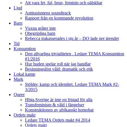
Att vara fet, ful, brun, feminin och oälskbar
Ljud
Antirasismens soundtrack
Rapport från en kommande revolution
Barn
Vuxna gråter inte
Obegripliga barn
Rebecca trakasserades i sju år – DO lade ner ärendet
Tid
Konsumtion
Den allvarliga trivialiteten . Ledare TEMA Konsumtion
#1/2016
Hur huden spelar roll när jag handlar
Besinningslöst våld: dramatik och etik
Lokal kamp
Mark
Stölder, kamp och identitet. Ledare TEMA Mark #2-
3/2015
Queer
Hbtq-Sverige är inte en fristad för alla
Transfeminism & våld i fängelser
Konstruktionen av afrikanskt homohat
Ordets makt
Ledare TEMA Ordets makt #4 2014
Ordets makt