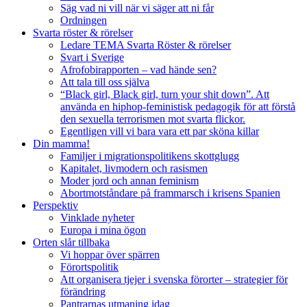
Säg vad ni vill när vi säger att ni får
Ordningen
Svarta röster & rörelser
Ledare TEMA Svarta Röster & rörelser
Svart i Sverige
Afrofobirapporten – vad hände sen?
Att tala till oss själva
“Black girl, Black girl, turn your shit down”. Att
använda en hiphop-feministisk pedagogik för att förstå
den sexuella terrorismen mot svarta flickor.
Egentligen vill vi bara vara ett par sköna killar
Din mamma!
Familjer i migrationspolitikens skottglugg
Kapitalet, livmodern och rasismen
Moder jord och annan feminism
Abortmotståndare på frammarsch i krisens Spanien
Perspektiv
Vinklade nyheter
Europa i mina ögon
Orten slår tillbaka
Vi hoppar över spärren
Förortspolitik
Att organisera tjejer i svenska förorter – strategier för
förändring
Pantrarnas utmaning idag