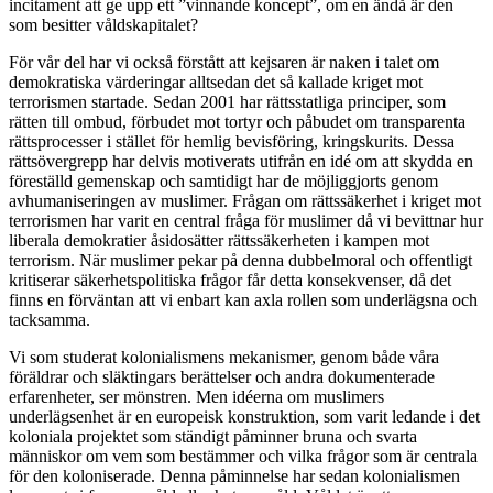
incitament att ge upp ett ”vinnande koncept”, om en ändå är den
som besitter våldskapitalet?
För vår del har vi också förstått att kejsaren är naken i talet om
demokratiska värderingar alltsedan det så kallade kriget mot
terrorismen startade. Sedan 2001 har rättsstatliga principer, som
rätten till ombud, förbudet mot tortyr och påbudet om transparenta
rättsprocesser i stället för hemlig bevisföring, kringskurits. Dessa
rättsövergrepp har delvis motiverats utifrån en idé om att skydda en
föreställd gemenskap och samtidigt har de möjliggjorts genom
avhumaniseringen av muslimer. Frågan om rättssäkerhet i kriget mot
terrorismen har varit en central fråga för muslimer då vi bevittnar hur
liberala demokratier åsidosätter rättssäkerheten i kampen mot
terrorism. När muslimer pekar på denna dubbelmoral och offentligt
kritiserar säkerhetspolitiska frågor får detta konsekvenser, då det
finns en förväntan att vi enbart kan axla rollen som underlägsna och
tacksamma.
Vi som studerat kolonialismens mekanismer, genom både våra
föräldrar och släktingars berättelser och andra dokumenterade
erfarenheter, ser mönstren. Men idéerna om muslimers
underlägsenhet är en europeisk konstruktion, som varit ledande i det
koloniala projektet som ständigt påminner bruna och svarta
människor om vem som bestämmer och vilka frågor som är centrala
för den koloniserade. Denna påminnelse har sedan kolonialismen