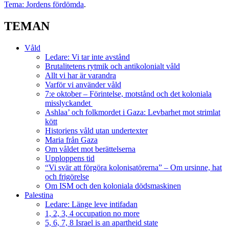
Tema: Jordens fördömda
.
TEMAN
Våld
Ledare: Vi tar inte avstånd
Brutalitetens rytmik och antikolonialt våld
Allt vi har är varandra
Varför vi använder våld
7:e oktober – Förintelse, motstånd och det koloniala
misslyckandet
Ashlaa’ och folkmordet i Gaza: Levbarhet mot strimlat
kött
Historiens våld utan undertexter
Maria från Gaza
Om våldet mot berättelserna
Upploppens tid
“Vi svär att förgöra kolonisatörerna” – Om ursinne, hat
och frigörelse
Om ISM och den koloniala dödsmaskinen
Palestina
Ledare: Länge leve intifadan
1, 2, 3, 4 occupation no more
5, 6, 7, 8 Israel is an apartheid state