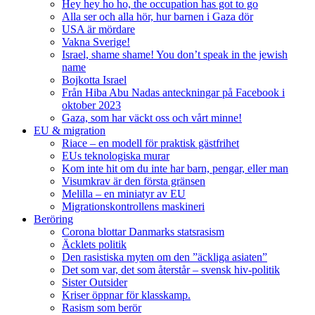
Hey hey ho ho, the occupation has got to go
Alla ser och alla hör, hur barnen i Gaza dör
USA är mördare
Vakna Sverige!
Israel, shame shame! You don’t speak in the jewish
name
Bojkotta Israel
Från Hiba Abu Nadas anteckningar på Facebook i
oktober 2023
Gaza, som har väckt oss och vårt minne!
EU & migration
Riace – en modell för praktisk gästfrihet
EUs teknologiska murar
Kom inte hit om du inte har barn, pengar, eller man
Visumkrav är den första gränsen
Melilla – en miniatyr av EU
Migrationskontrollens maskineri
Beröring
Corona blottar Danmarks statsrasism
Äcklets politik
Den rasistiska myten om den ”äckliga asiaten”
Det som var, det som återstår – svensk hiv-politik
Sister Outsider
Kriser öppnar för klasskamp.
Rasism som berör