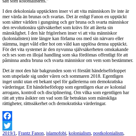
sätt som kolonialistens.”
I den dekoloniala upptäckten inser vi att vita människors liv inte är
mer värda än brunas och svartas. Det är enligt Fanon en upptäckt
som sätter världen i gungning och ger bruna och svarta människor
den revolutionära självsäkerhet som krävs för att återta sin
mänsklighet. I den här frigörelsen inser vi att vita människor
(kolonialisten) inte längre kan förlama oss med sin närvaro eller
stämma, inget våld eller hot om våld kan upplösa denna upptäckt.
För det vita systemet är den nyvunna självsäkerheten omskakande
och ses som en illojal handling som ska fördömas offentligt för att
påminna andra bruna och svarta människor om vem som bestämmer.
Det är mot den här bakgrunden som vi förstått händelseförloppet
som utspelade sig under våren och sommaren 2018. Egentligen
inget unikt utan ett bekant spel för gallerierna om demokratiska
värderingar. Ett händelseförlopp som egentligen ekar av kolonial
arrogans, kontroll och disciplinering. Om vilka som egentligen har
rätt att yttra åsikter om vad som får betraktas som mänskliga
rättigheter, rättssäkerhet och demokratiska värderingar.
Facebook
2019/1
,
Frantz Fanon
,
islamofobi
,
kolonialism
,
postkolonialism
,
Twitter