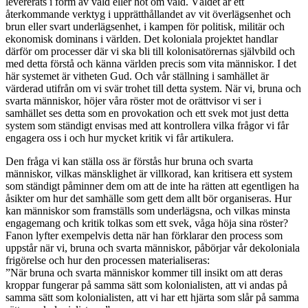
levererats i form av våld eller hot om våld. Våldet är ett
återkommande verktyg i upprätthållandet av vit överlägsenhet och
brun eller svart underlägsenhet, i kampen för politisk, militär och
ekonomisk dominans i världen. Det koloniala projektet handlar
därför om processer där vi ska bli till kolonisatörernas självbild och
med detta förstå och känna världen precis som vita människor. I det
här systemet är vitheten Gud. Och vår ställning i samhället är
värderad utifrån om vi svär trohet till detta system. När vi, bruna och
svarta människor, höjer våra röster mot de orättvisor vi ser i
samhället ses detta som en provokation och ett svek mot just detta
system som ständigt envisas med att kontrollera vilka frågor vi får
engagera oss i och hur mycket kritik vi får artikulera.
Den fråga vi kan ställa oss är förstås hur bruna och svarta
människor, vilkas mänsklighet är villkorad, kan kritisera ett system
som ständigt påminner dem om att de inte ha rätten att egentligen ha
åsikter om hur det samhälle som gett dem allt bör organiseras. Hur
kan människor som framställs som underlägsna, och vilkas minsta
engagemang och kritik tolkas som ett svek, våga höja sina röster?
Fanon lyfter exempelvis detta när han förklarar den process som
uppstår när vi, bruna och svarta människor, påbörjar vår dekoloniala
frigörelse och hur den processen materialiseras:
”När bruna och svarta människor kommer till insikt om att deras
kroppar fungerar på samma sätt som kolonialisten, att vi andas på
samma sätt som kolonialisten, att vi har ett hjärta som slår på samma