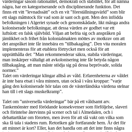
värderingar såsom rationalitet, demokrati och stabilitet, för att nämna
några, har en kategoriserande och disciplinerande funktion. Det
finns ett vitt ”levnadssätt” och en vit ”föreställningsvärld” som blir
ett slags måttstock för vad som är sant och gott. Men den infödda
befolkningen i Algeriet synade och genomskådade, likt många andra
koloniserade befolkningar, att dessa värden av godhet var ett
luftslott: en falsk självbild. Viljan att befria sig och anspråken på
jämlikhet och frihet från kolonialmakten möttes av motkrav om att
det anspråket inte får innebära en ”tillbakagång”. Den vita moralen
implementeras för att etablera förtrycket men också för att
upprätthålla det: ”Man rekommenderar säkra, stabila värderingar,
man inskärper vältaligt att avkolonisering inte får betyda någon
tillbakagång, att man måste stödja sig på dessa beprövade, solida
normer.”
Talet om värderingar klingar alltså av våld. Erfarenheterna av våldet
är inte bara etsat i våra minnen, utan också i våra kroppar: ”varje
gång den koloniserade hör talas om de västerländska värdena stelnar
han till i ett slags muskelkramp”.
Talet om ”universella värderingar” bär på ett våldsamt arv.
Tankemönster med förödande konsekvenser som förföljelse, slaveri
och förintelse återvinns på scener och tal i Almedalen, och i
debattartiklar om förorten, men även för att slå vakt om vilka som
ska få tala i stadens rum. Retoriken går fortfarande hem. Är det för
att minnet är kort? Eller, kan det handla om att det inte finns några