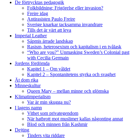
De förtrycktas pedagogik
Folkbildning: Frigörelse eller invasion?
Freire idag
Antirasisten Paulo Freire
Sverige knarkar tacksamma invandrare
Tills det är värt att leva
Imperial Leather
Sápmis ärrade landskap
Rasism, heterosexism och kapitalism i en tvålask
“Who are you?” Unmasking Sweden’s Colonial past
with Cecilia Germain
Jordens fördömda
Kapitel 1 – Om våldet
Kapitel 2 – Spontanitetens styrka och svaghet
Ät dom rika
Minneskultur
Queen Mary – mellan minne och glömska
Klimatimperialism
Var är min skugga nu?
I lagens namn
Vithet som privategendom
När hatbrott mot muslimer kallas någonting annat
Blod och minnen från Kashmir
Dejting
Tinders vita riddare