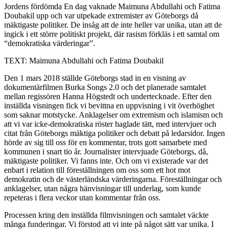
Jordens fördömda
En dag vaknade Maimuna Abdullahi och Fatima
Doubakil upp och var utpekade extremister av Göteborgs då
mäktigaste politiker. De insåg att de inte heller var unika, utan att de
ingick i ett större politiskt projekt, där rasism förkläs i ett samtal om
“demokratiska värderingar”.
TEXT: Maimuna Abdullahi och Fatima Doubakil
Den 1 mars 2018 ställde Göteborgs stad in en visning av
dokumentärfilmen Burka Songs 2.0 och det planerade samtalet
mellan regissören Hanna Högstedt och undertecknade. Efter den
inställda visningen fick vi bevittna en uppvisning i vit överhöghet
som saknar motstycke. Anklagelser om extremism och islamism och
att vi var icke-demokratiska röster haglade tätt, med intervjuer och
citat från Göteborgs mäktiga politiker och debatt på ledarsidor. Ingen
hörde av sig till oss för en kommentar, trots gott samarbete med
kommunen i snart tio år. Journalister intervjuade Göteborgs, då,
mäktigaste politiker. Vi fanns inte. Och om vi existerade var det
enbart i relation till föreställningen om oss som ett hot mot
demokratin och de västerländska värderingarna. Föreställningar och
anklagelser, utan några hänvisningar till underlag, som kunde
repeteras i flera veckor utan kommentar från oss.
Processen kring den inställda filmvisningen och samtalet väckte
många funderingar. Vi förstod att vi inte på något sätt var unika. I