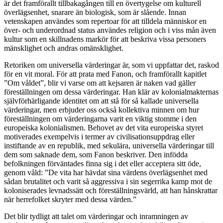
är det framförallt tillbakagången till en övertygelse om kulturell
överlägsenhet, snarare än biologisk, som är slående. Innan
vetenskapen användes som repertoar för att tilldela människor en
över- och underordnad status användes religion och i viss mån även
kultur som en skillnadens markör för att beskriva vissa personers
mänsklighet och andras omänsklighet.
Retoriken om universella värderingar är, som vi uppfattar det, raskod
för en vit moral. För att prata med Fanon, och framförallt kapitlet
”Om våldet”, blir vi varse om att kejsaren är naken vad gäller
föreställningen om dessa värderingar. Han klär av kolonialmakternas
självförhärligande identitet om att stå för så kallade universella
värderingar, men erbjuder oss också kollektiva minnen om hur
föreställningen om värderingarna varit en viktig stomme i den
europeiska kolonialismen. Behovet av det vita europeiska styret
motiverades exempelvis i termer av civilisationsuppdrag eller
instiftande av en republik, med sekulära, universella värderingar till
dem som saknade dem, som Fanon beskriver. Den infödda
befolkningen förväntades finna sig i det eller acceptera sitt öde,
genom våld: ”De vita har hävdat sina värdens överlägsenhet med
sådan brutalitet och varit så aggressiva i sin segerrika kamp mot de
koloniserades levnadssätt och föreställningsvärld, att han hånskrattar
när herrefolket skryter med dessa värden.”
Det blir tydligt att talet om värderingar och inramningen av