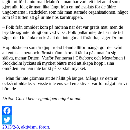
tagit fart för Pantrarna i Malmö – man har varit ett litet antal som
gjort allt. Idag är man lika långt från en mötesplats för de äldre
ungdomarna i stadsdelen som när man startade organisationen, något
som fått luften att gå ur lite hos kärntruppen.
– Folk från området kom på mötena när det var gratis mat, men de
brydde sig inte riktigt om vad vi sa. Folk pallar inte, de har inte tid
säger de. De tänker också att det inte går att förändra, säger Driton.
Hopplösheten som är djupt rotad bland alltför många gör det svårt
att entusiasmera och förmå människor att tänka på annat än sig
själva, menar Driton. Varför Pantrarna i Göteborg och Megafonen i
Stockholm lyckats så mycket bättre med att skapa hopp i sina
områden har han inte tänkt på särskilt mycket.
– Man får inte glömma att de hållit på längre. Många av dem är
också utbildade, vi visste inte ens vad en aktivist var för något när vi
började.
Driton Gashi heter egentligen något annat.
Facebook
2013/2-3
,
aktivism
,
förort
.
Twitter