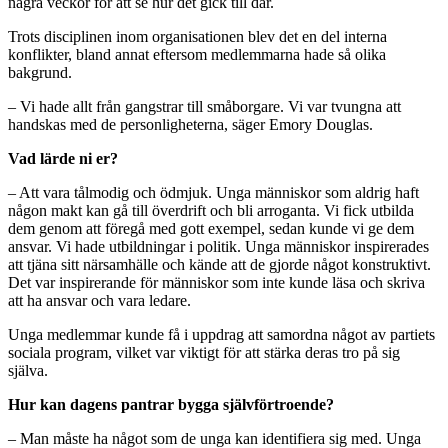
några veckor för att se hur det gick till där.
Trots disciplinen inom organisationen blev det en del interna
konflikter, bland annat eftersom medlemmarna hade så olika
bakgrund.
– Vi hade allt från gangstrar till småborgare. Vi var tvungna att
handskas med de personligheterna, säger Emory Douglas.
Vad lärde ni er?
– Att vara tålmodig och ödmjuk. Unga människor som aldrig haft
någon makt kan gå till överdrift och bli arroganta. Vi fick utbilda
dem genom att föregå med gott exempel, sedan kunde vi ge dem
ansvar. Vi hade utbildningar i politik. Unga människor inspirerades
att tjäna sitt närsamhälle och kände att de gjorde något konstruktivt.
Det var inspirerande för människor som inte kunde läsa och skriva
att ha ansvar och vara ledare.
Unga medlemmar kunde få i uppdrag att samordna något av partiets
sociala program, vilket var viktigt för att stärka deras tro på sig
själva.
Hur kan dagens pantrar bygga självförtroende?
– Man måste ha något som de unga kan identifiera sig med. Unga