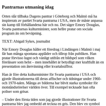
Pantrarnas utmaning idag
Orten slår tillbaka
Dagens pantrar i Göteborg och Malmö må ha
inspirerats av partiet Svarta pantrarna i USA, men de måste anpassa
sin kamp till förhållandena här och nu. Det säger Emory Douglas,
Svarta pantrarnas kulturminister, som hellre pratar om sociala
program än om beväpning.
TEXT: Abigail Sykes, journalist
När Emory Douglas håller ett föredrag i Lindängen i Malmö i maj
får han många spontana applåder och tillrop från publiken. Han
pratar förvisso lugnt och vänligt utifrån ett bildspel som vilken
föreläsare som helst – men innehållet är betydligt mer kraftfullt än en
presentation om återvinning eller kvartalssiffror.
Han är före detta kulturminister för Svarta pantrarna i USA och
gjorde illustrationerna till deras affischer och tidningar under 1960-
och 1970-talen. Många av bilderna har blivit starka symboler för
motståndsrörelser världen över. Till exempel tecknade han ofta
poliser som grisar.
– Under den första tiden som jag gjorde illustrationer för Svarta
pantrarna blev jag ombedd att teckna en gris. Den blev en symbol