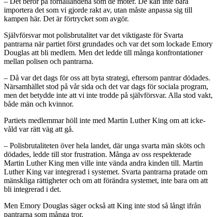
– Det beror på förhållandena som de möter. De kan inte bara
importera det som vi gjorde rakt av, utan måste anpassa sig till
kampen här. Det är förtrycket som avgör.
Självförsvar mot polisbrutalitet var det viktigaste för Svarta
pantrarna när partiet först grundades och var det som lockade Emory
Douglas att bli medlem. Men det ledde till många konfrontationer
mellan polisen och pantrarna.
– Då var det dags för oss att byta strategi, eftersom pantrar dödades.
Närsamhället stod på vår sida och det var dags för sociala program,
men det betydde inte att vi inte trodde på självförsvar. Alla stod vakt,
både män och kvinnor.
Partiets medlemmar höll inte med Martin Luther King om att icke-
våld var rätt väg att gå.
– Polisbrutaliteten över hela landet, där unga svarta män sköts och
dödades, ledde till stor frustration. Många av oss respekterade
Martin Luther King men ville inte vända andra kinden till. Martin
Luther King var integrerad i systemet. Svarta pantrarna pratade om
mänskliga rättigheter och om att förändra systemet, inte bara om att
bli integrerad i det.
Men Emory Douglas säger också att King inte stod så långt ifrån
pantrarna som många tror.