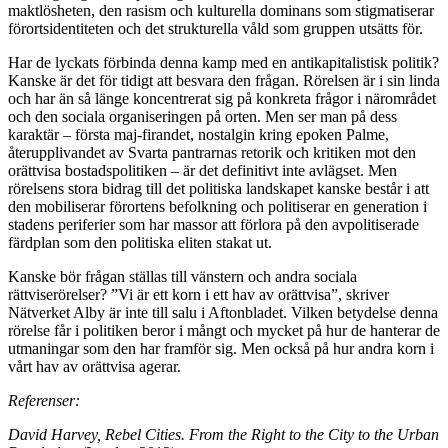
maktlösheten, den rasism och kulturella dominans som stigmatiserar
förortsidentiteten och det strukturella våld som gruppen utsätts för.
Har de lyckats förbinda denna kamp med en antikapitalistisk politik?
Kanske är det för tidigt att besvara den frågan. Rörelsen är i sin linda
och har än så länge koncentrerat sig på konkreta frågor i närområdet
och den sociala organiseringen på orten. Men ser man på dess
karaktär – första maj-firandet, nostalgin kring epoken Palme,
återupplivandet av Svarta pantrarnas retorik och kritiken mot den
orättvisa bostadspolitiken – är det definitivt inte avlägset. Men
rörelsens stora bidrag till det politiska landskapet kanske består i att
den mobiliserar förortens befolkning och politiserar en generation i
stadens periferier som har massor att förlora på den avpolitiserade
färdplan som den politiska eliten stakat ut.
Kanske bör frågan ställas till vänstern och andra sociala
rättviserörelser? ”Vi är ett korn i ett hav av orättvisa”, skriver
Nätverket Alby är inte till salu i Aftonbladet. Vilken betydelse denna
rörelse får i politiken beror i mångt och mycket på hur de hanterar de
utmaningar som den har framför sig. Men också på hur andra korn i
vårt hav av orättvisa agerar.
Referenser:
David Harvey,
Rebel Cities. From the Right to the City to the Urban