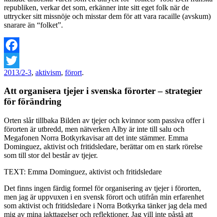
republiken, verkar det som, erkänner inte sitt eget folk när de
uttrycker sitt missnöje och misstar dem för att vara racaille (avskum)
snarare än “folket”.
Facebook
2013/2-3
,
aktivism
,
förort
.
Twitter
Att organisera tjejer i svenska förorter – strategier
för förändring
Orten slår tillbaka
Bilden av tjejer och kvinnor som passiva offer i
förorten är utbredd, men nätverken Alby är inte till salu och
Megafonen Norra Botkyrkavisar att det inte stämmer. Emma
Dominguez, aktivist och fritidsledare, berättar om en stark rörelse
som till stor del består av tjejer.
TEXT: Emma Dominguez, aktivist och fritidsledare
Det finns ingen färdig formel för organisering av tjejer i förorten,
men jag är uppvuxen i en svensk förort och utifrån min erfarenhet
som aktivist och fritidsledare i Norra Botkyrka tänker jag dela med
mig av mina iakttagelser och reflektioner. Jag vill inte påstå att