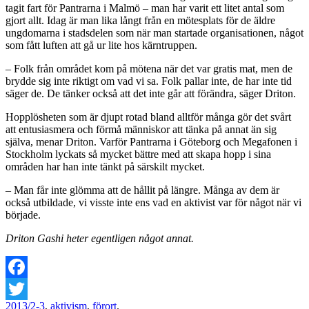
tagit fart för Pantrarna i Malmö – man har varit ett litet antal som
gjort allt. Idag är man lika långt från en mötesplats för de äldre
ungdomarna i stadsdelen som när man startade organisationen, något
som fått luften att gå ur lite hos kärntruppen.
– Folk från området kom på mötena när det var gratis mat, men de
brydde sig inte riktigt om vad vi sa. Folk pallar inte, de har inte tid
säger de. De tänker också att det inte går att förändra, säger Driton.
Hopplösheten som är djupt rotad bland alltför många gör det svårt
att entusiasmera och förmå människor att tänka på annat än sig
själva, menar Driton. Varför Pantrarna i Göteborg och Megafonen i
Stockholm lyckats så mycket bättre med att skapa hopp i sina
områden har han inte tänkt på särskilt mycket.
– Man får inte glömma att de hållit på längre. Många av dem är
också utbildade, vi visste inte ens vad en aktivist var för något när vi
började.
Driton Gashi heter egentligen något annat.
Facebook
2013/2-3
,
aktivism
,
förort
.