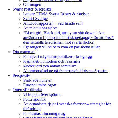
Ordningen
Svarta röster & rörelser
Ledare TEMA Svarta Röster & rörelser
Svart i Sverige
Afrofobirapporten – vad hände sen?
Att tala till oss själva
“Black girl, Black girl, turn your shit down”. Att
använda en hiphop-feministisk pedagogik för att förstå
den sexuella terrorismen mot svarta flickor.
Egentligen vill vi bara vara ett par sköna killar
Din mamma!
Familjer i migrationspolitikens skottglugg
Kapitalet, livmodern och rasismen
Moder jord och annan feminism
Abortmotståndare på frammarsch i krisens Spanien
Perspektiv
Vinklade nyheter
Europa i mina ögon
Orten slår tillbaka
Vi hoppar över spärren
Förortspolitik
Att organisera tjejer i svenska förorter – strategier för
förändring
Pantrarnas utmaning idag