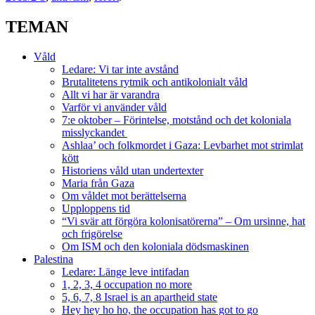
Twitter
TEMAN
Våld
Ledare: Vi tar inte avstånd
Brutalitetens rytmik och antikolonialt våld
Allt vi har är varandra
Varför vi använder våld
7:e oktober – Förintelse, motstånd och det koloniala
misslyckandet
Ashlaa’ och folkmordet i Gaza: Levbarhet mot strimlat
kött
Historiens våld utan undertexter
Maria från Gaza
Om våldet mot berättelserna
Upploppens tid
“Vi svär att förgöra kolonisatörerna” – Om ursinne, hat
och frigörelse
Om ISM och den koloniala dödsmaskinen
Palestina
Ledare: Länge leve intifadan
1, 2, 3, 4 occupation no more
5, 6, 7, 8 Israel is an apartheid state
Hey hey ho ho, the occupation has got to go