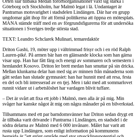
Orten slår tillbaka
Medan förortsorganisationer växt sig starka i
Göteborg och Stockholm, har Malmö legat i lä. Undantaget är
Pantrarnas motsvarighet i stadsdelen Lindängen. Där har en grupp
ungdomar gått ihop för att förmå politikerna att öppna en mötesplats.
MANA stämde träff med en av förgrundsfigurerna för att undersöka
situationen i Sveriges tredje största stad.
TEXT: Leandro Schclarek Mulinari, temaredaktör
Driton Gashi, 19, möter upp i vältrimmad frisyr och i en röd Ralph
Lauren-piké. På armen bär han en glänsande klocka som han gärna
visar upp. Han har fått färg och energi av sommaren och semestern i
hemlandet Kosovo. Driton ler brett medan han smuttar på sin dricka.
Mellan klunkarna delar han med sig av minnen från månaderna som
gått sedan han slutade gymnasiet: han har hunnit med att resa, festa
en del och bli intresserad av en tjej. Men i takt med att sommarlovet
runnit vidare ut i arbetslöshet har vardagen blivit tuffare.
– Det är svårt att fixa ett jobb i Malmö, men alla är på mig. Min
svåger har kanske något åt mig om några månader på en bilverkstad.
Tillsammans med ett par barndomsvänner har Driton sedan drygt ett
år tillbaka varit drivande i Pantrarna i Lindängen, en stadsdel i de
södra delarna av Malmö med 6 000 invånare. Målet har varit att
rusta upp Lindängen, som enligt information på kommunens
hemsida är ”ett grönt område med stor utvecklingspotential och