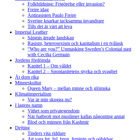
Folkbildning: Frigörelse eller invasion?
Freire idag
Antirasisten Paulo Freire
Sverige knarkar tacksamma invandrare
Tills det är värt att leva
Imperial Leather
Sápmis ärrade landskap
Rasism, heterosexism och kapitalism i en tvålask
“Who are you?” Unmasking Sweden’s Colonial past
with Cecilia Germain
Jordens fördömda
Kapitel 1 – Om våldet
Kapitel 2 – Spontanitetens styrka och svaghet
Ät dom rika
Minneskultur
Queen Mary – mellan minne och glömska
Klimatimperialism
Var är min skugga nu?
I lagens namn
Vithet som privategendom
När hatbrott mot muslimer kallas någonting annat
Blod och minnen från Kashmir
Dejting
Tinders vita riddare
Att vara fet, ful, brun, feminin och oälskbar