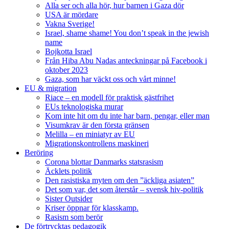
Alla ser och alla hör, hur barnen i Gaza dör
USA är mördare
Vakna Sverige!
Israel, shame shame! You don’t speak in the jewish
name
Bojkotta Israel
Från Hiba Abu Nadas anteckningar på Facebook i
oktober 2023
Gaza, som har väckt oss och vårt minne!
EU & migration
Riace – en modell för praktisk gästfrihet
EUs teknologiska murar
Kom inte hit om du inte har barn, pengar, eller man
Visumkrav är den första gränsen
Melilla – en miniatyr av EU
Migrationskontrollens maskineri
Beröring
Corona blottar Danmarks statsrasism
Äcklets politik
Den rasistiska myten om den ”äckliga asiaten”
Det som var, det som återstår – svensk hiv-politik
Sister Outsider
Kriser öppnar för klasskamp.
Rasism som berör
De förtrycktas pedagogik