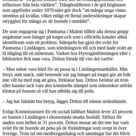
influenser från hela världen”. Trångboddheten i de grå höghusen
som uppfördes under 1970-talet gör dock ”att många unga vistas
utomhus på kvällar, vilket enligt ett flertal undersökningar skapar
otrygghet för många av de boende i området”.
De som engagerat sig i Pantrarna i Malmö tillhör alla denna grupp
ungdomar som hänger på torget och som i officiella kanaler alltså
identifierats som ett problem. Stämpeln har gjort det svårt för
Pantrarna i Lindängen, som inledningsvis till och med hade svårt att
få tillgång till ett mötesrum. Varken hos Hyresgästföreningen eller i
biblioteket fick man vara. Driton förstår till viss del varför:
– Man måste vara hård för att passa in i Lindängensamhället. Min
frisyr, mitt snack, mitt beteende när jag hänger på torget gör att folk
inte vill ha med mig att göra, förklarar han. Driton berättar att trots
eller kanske tack vare den kriminella stämpel som människor utifrån
klistrat på honom så vill han utbilda sig till polis.
– Jag har faktiskt bra betyg, lägger Driton till nästan urskuldande.
Enligt Kommissionen för ett socialt hållbart Malmö lever 43 procent
av barnen i Lindängen i ekonomiskt utsatta hushåll. Siffran för
staden som helhet är 31 procent. Driton menar att det inte har varit
svårt för de boende att peka på de förändringar som svept in över
Sverige. Trots tal om medborgardialog och satsningar har det blivit