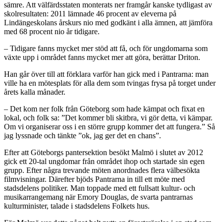
sämre. Att välfärdsstaten monterats ner framgår kanske tydligast av
skolresultaten: 2011 lämnade 46 procent av eleverna på
Lindängeskolans årskurs nio med godkänt i alla ämnen, att jämföra
med 68 procent nio år tidigare.
– Tidigare fanns mycket mer stöd att få, och för ungdomarna som
växte upp i området fanns mycket mer att göra, berättar Driton.
Han går över till att förklara varför han gick med i Pantrarna: man
ville ha en mötesplats för alla dem som tvingas frysa på torget under
årets kalla månader.
– Det kom ner folk från Göteborg som hade kämpat och fixat en
lokal, och folk sa: ”Det kommer bli skitbra, vi gör detta, vi kämpar.
Om vi organiserar oss i en större grupp kommer det att fungera.” Så
jag lyssnade och tänkte ”ok, jag ger det en chans”.
Efter att Göteborgs pantersektion besökt Malmö i slutet av 2012
gick ett 20-tal ungdomar från området ihop och startade sin egen
grupp. Efter några trevande möten anordnades flera välbesökta
filmvisningar. Därefter bjöds Pantrarna in till ett möte med
stadsdelens politiker. Man toppade med ett fullsatt kultur- och
musikarrangemang när Emory Douglas, de svarta pantrarnas
kulturminister, talade i stadsdelens Folkets hus.