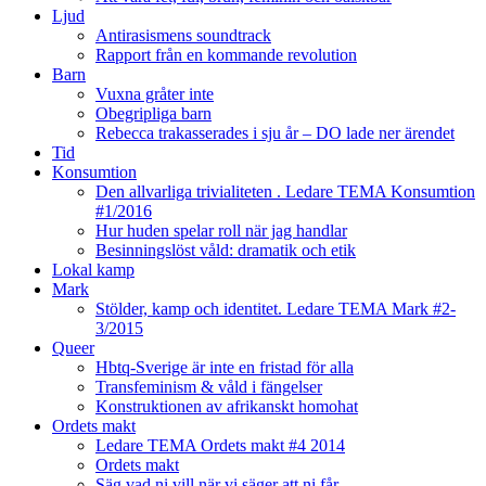
Ljud
Antirasismens soundtrack
Rapport från en kommande revolution
Barn
Vuxna gråter inte
Obegripliga barn
Rebecca trakasserades i sju år – DO lade ner ärendet
Tid
Konsumtion
Den allvarliga trivialiteten . Ledare TEMA Konsumtion
#1/2016
Hur huden spelar roll när jag handlar
Besinningslöst våld: dramatik och etik
Lokal kamp
Mark
Stölder, kamp och identitet. Ledare TEMA Mark #2-
3/2015
Queer
Hbtq-Sverige är inte en fristad för alla
Transfeminism & våld i fängelser
Konstruktionen av afrikanskt homohat
Ordets makt
Ledare TEMA Ordets makt #4 2014
Ordets makt
Säg vad ni vill när vi säger att ni får