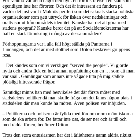
För Malmö var detta något helt nytt: en förortsrörelse i en stad som
egentligen inte har förorter. Och det är intressant att fundera på
varför det just varit i Malmös periferi som det saknats starka politiska
organisationer som gett uttryck för ilskan över nedskärningar och
orättvisor utifrån områdets identitet. Kanske har det att göra med
stadens geografi? Kanske beror det på att Socialdemokraterna har
haft en stark förankring i många av dessa områden?
Förhoppningarna var i alla fall högt ställda på Pantrarna i
Lindängen, och det är med stolthet som Driton beskriver gruppens
resa.
– Det kändes som om vi verkligen ”served the people”. Vi gjorde
nytta och andra fick en helt annan uppfattning om en … som att man
var snäll. Gamlingar som annars inte vågade titta på mig ställde
plötsligt intresserade frågor.
Samtidigt minns han med besvikelse det där första mötet med
stadsdelens politiker då man skulle fråga om det fanns någon plats i
stadsdelen där man kunde ha möten. Även polisen var inbjuden.
– Politikerna och poliserna är fyllda med fördomar om människorna
som de ska arbeta för. De fattar inte oss, de ser ner och är till och
med rädda för en, bedömer Driton.
Trots den stora entusiasmen har det i ärlighetens namn aldrig riktigt