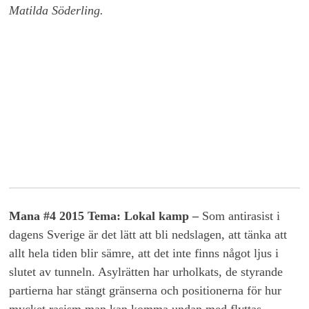
Matilda Söderling.
Mana #4 2015 Tema: Lokal kamp
–
Som antirasist i
dagens Sverige är det lätt att bli nedslagen, att tänka att
allt hela tiden blir sämre, att det inte finns något ljus i
slutet av tunneln. Asylrätten har urholkats, de styrande
partierna har stängt gränserna och positionerna för hur
mycket rasism man kan komma undan med flyttas