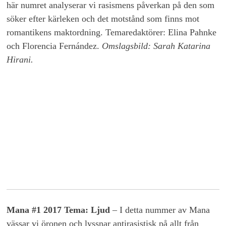
här numret analyserar vi rasismens påverkan på den som
söker efter kärleken och det motstånd som finns mot
romantikens maktordning. Temaredaktörer: Elina Pahnke
och Florencia Fernández.
Omslagsbild: Sarah Katarina
Hirani.
Mana #1 2017 Tema: Ljud
– I detta nummer av Mana
vässar vi öronen och lyssnar antirasistisk på allt från