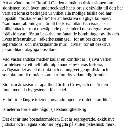
Att använda ordet “konflikt” i den allmänna diskussionen om
sionismen (och även undertecknad har gjort sig skyldig till det) har
varit ett lömskt bedrägeri ur vilket alla möjliga falska ord har
uppstått: “bostadsområde” för att beskriva olagliga kolonier;
“sammandrabbningar” för att beskriva utländska israeliska
militärattacker mot obeväpnade palestinier i deras egna byar;
“självförsvar” för att beskriva omfattande bombningar av liv och
livets infrastruktur; “säkerhetsstängsel” för att beskriva en
separations- och markstjälande mur; “civila” för att beskriva
paramilitära olagliga bosättare.
Vad västerländska medier kallar en konflikt är i själva verket
förintelsen av ett helt folk, utplånandet av deras historia,
avlägsnandet av ett distinkt och namngivet geografiskt och
sociokulturellt område som har funnits sedan tidig forntid.
Sionism är rasism är apartheid är Jim Crow, och det är den
fundamentala byggstenen för Israel.
Vi bör inte längre tolerera användningen av ordet “konflikt”.
Israelerna förde inte något självständighetskrig.
Det där är inte bostadsområden. Det är segregerade, exklusivt
judiska och illegala kolonier byggda på stulen palestinsk mark.