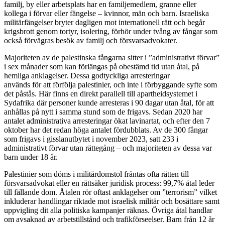
familj, by eller arbetsplats har en familjemedlem, granne eller
kollega i förvar eller fängelse – kvinnor, män och barn. Israeliska
militärfängelser bryter dagligen mot internationell rätt och begår
krigsbrott genom tortyr, isolering, förhör under tvång av fångar som
också förvägras besök av familj och försvarsadvokater.
Majoriteten av de palestinska fångarna sitter i ”administrativt förvar”
i sex månader som kan förlängas på obestämd tid utan åtal, på
hemliga anklagelser. Dessa godtyckliga arresteringar
används för att förfölja palestinier, och inte i förbyggande syfte som
det påstås. Här finns en direkt parallell till apartheidsystemet i
Sydafrika där personer kunde arresteras i 90 dagar utan åtal, för att
anhållas på nytt i samma stund som de frigavs. Sedan 2020 har
antalet administrativa arresteringar ökat lavinartat, och efter den 7
oktober har det redan höga antalet fördubblats. Av de 300 fångar
som frigavs i gisslanutbytet i november 2023, satt 233 i
administrativt förvar utan rättegång – och majoriteten av dessa var
barn under 18 år.
Palestinier som döms i militärdomstol fråntas ofta rätten till
försvarsadvokat eller en rättsäker juridisk process: 99,7% åtal leder
till fällande dom. Åtalen rör oftast anklagelser om ”terrorism” vilket
inkluderar handlingar riktade mot israelisk militär och bosättare samt
uppvigling dit alla politiska kampanjer räknas. Övriga åtal handlar
om avsaknad av arbetstillstånd och trafikförseelser. Barn från 12 år