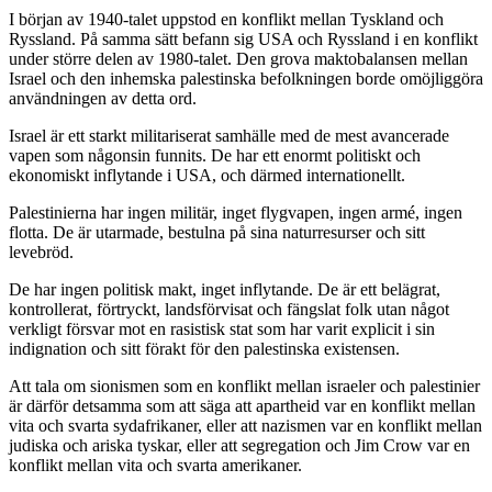
I början av 1940-talet uppstod en konflikt mellan Tyskland och
Ryssland. På samma sätt befann sig USA och Ryssland i en konflikt
under större delen av 1980-talet. Den grova maktobalansen mellan
Israel och den inhemska palestinska befolkningen borde omöjliggöra
användningen av detta ord.
Israel är ett starkt militariserat samhälle med de mest avancerade
vapen som någonsin funnits. De har ett enormt politiskt och
ekonomiskt inflytande i USA, och därmed internationellt.
Palestinierna har ingen militär, inget flygvapen, ingen armé, ingen
flotta. De är utarmade, bestulna på sina naturresurser och sitt
levebröd.
De har ingen politisk makt, inget inflytande. De är ett belägrat,
kontrollerat, förtryckt, landsförvisat och fängslat folk utan något
verkligt försvar mot en rasistisk stat som har varit explicit i sin
indignation och sitt förakt för den palestinska existensen.
Att tala om sionismen som en konflikt mellan israeler och palestinier
är därför detsamma som att säga att apartheid var en konflikt mellan
vita och svarta sydafrikaner, eller att nazismen var en konflikt mellan
judiska och ariska tyskar, eller att segregation och Jim Crow var en
konflikt mellan vita och svarta amerikaner.