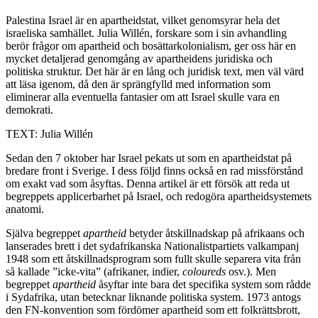
Palestina
Israel är en apartheidstat, vilket genomsyrar hela det
israeliska samhället. Julia Willén, forskare som i sin avhandling
berör frågor om apartheid och bosättarkolonialism, ger oss här en
mycket detaljerad genomgång av apartheidens juridiska och
politiska struktur. Det här är en lång och juridisk text, men väl värd
att läsa igenom, då den är sprängfylld med information som
eliminerar alla eventuella fantasier om att Israel skulle vara en
demokrati.
TEXT: Julia Willén
Sedan den 7 oktober har Israel pekats ut som en apartheidstat på
bredare front i Sverige. I dess följd finns också en rad missförstånd
om exakt vad som åsyftas. Denna artikel är ett försök att reda ut
begreppets applicerbarhet på Israel, och redogöra apartheidsystemets
anatomi.
Själva begreppet
apartheid
betyder åtskillnadskap på afrikaans och
lanserades brett i det sydafrikanska Nationalistpartiets valkampanj
1948 som ett åtskillnadsprogram som fullt skulle separera vita från
så kallade ”icke-vita” (afrikaner, indier,
coloureds
osv.). Men
begreppet
apartheid
åsyftar inte bara det specifika system som rådde
i Sydafrika, utan betecknar liknande politiska system. 1973 antogs
den FN-konvention som fördömer apartheid som ett folkrättsbrott,