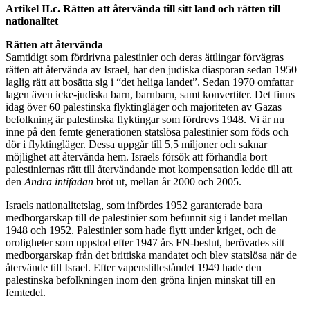
Artikel II.c. Rätten att återvända till sitt land och rätten till
nationalitet
Rätten att återvända
Samtidigt som fördrivna palestinier och deras ättlingar förvägras
rätten att återvända av Israel, har den judiska diasporan sedan 1950
laglig rätt att bosätta sig i “det heliga landet”. Sedan 1970 omfattar
lagen även icke-judiska barn, barnbarn, samt konvertiter. Det finns
idag över 60 palestinska flyktingläger och majoriteten av Gazas
befolkning är palestinska flyktingar som fördrevs 1948. Vi är nu
inne på den femte generationen statslösa palestinier som föds och
dör i flyktingläger. Dessa uppgår till 5,5 miljoner och saknar
möjlighet att återvända hem. Israels försök att förhandla bort
palestiniernas rätt till återvändande mot kompensation ledde till att
den
Andra intifadan
bröt ut, mellan år 2000 och 2005.
Israels nationalitetslag, som infördes 1952 garanterade bara
medborgarskap till de palestinier som befunnit sig i landet mellan
1948 och 1952. Palestinier som hade flytt under kriget, och de
oroligheter som uppstod efter 1947 års FN-beslut, berövades sitt
medborgarskap från det brittiska mandatet och blev statslösa när de
återvände till Israel. Efter vapenstilleståndet 1949 hade den
palestinska befolkningen inom den gröna linjen minskat till en
femtedel.