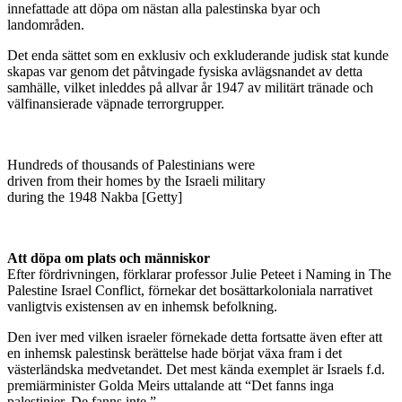
innefattade att döpa om nästan alla palestinska byar och
landområden.
Det enda sättet som en exklusiv och exkluderande judisk stat kunde
skapas var genom det påtvingade fysiska avlägsnandet av detta
samhälle, vilket inleddes på allvar år 1947 av militärt tränade och
välfinansierade väpnade terrorgrupper.
Hundreds of thousands of Palestinians were
driven from their homes by the Israeli military
during the 1948 Nakba [Getty]
Att döpa om plats och människor
Efter fördrivningen, förklarar professor Julie Peteet i Naming in The
Palestine Israel Conflict, förnekar det bosättarkoloniala narrativet
vanligtvis existensen av en inhemsk befolkning.
Den iver med vilken israeler förnekade detta fortsatte även efter att
en inhemsk palestinsk berättelse hade börjat växa fram i det
västerländska medvetandet. Det mest kända exemplet är Israels f.d.
premiärminister Golda Meirs uttalande att “Det fanns inga
palestinier. De fanns inte.”