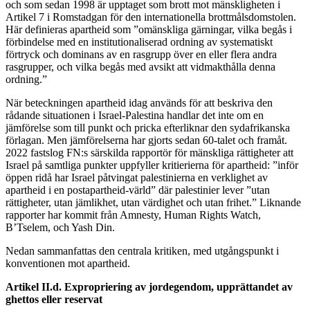
och som sedan 1998 är upptaget som brott mot mänskligheten i
Artikel 7 i Romstadgan för den internationella brottmålsdomstolen.
Här definieras apartheid som ”omänskliga gärningar, vilka begås i
förbindelse med en institutionaliserad ordning av systematiskt
förtryck och dominans av en rasgrupp över en eller flera andra
rasgrupper, och vilka begås med avsikt att vidmakthålla denna
ordning.”
När beteckningen apartheid idag används för att beskriva den
rådande situationen i Israel-Palestina handlar det inte om en
jämförelse som till punkt och pricka efterliknar den sydafrikanska
förlagan. Men jämförelserna har gjorts sedan 60-talet och framåt.
2022 fastslog FN:s särskilda rapportör för mänskliga rättigheter att
Israel på samtliga punkter uppfyller kritierierna för apartheid: ”inför
öppen ridå har Israel påtvingat palestinierna en verklighet av
apartheid i en postapartheid-värld” där palestinier lever ”utan
rättigheter, utan jämlikhet, utan värdighet och utan frihet.” Liknande
rapporter har kommit från Amnesty, Human Rights Watch,
B’Tselem, och Yash Din.
Nedan sammanfattas den centrala kritiken, med utgångspunkt i
konventionen mot apartheid.
Artikel II.d. Expropriering av jordegendom, upprättandet av
ghettos eller reservat