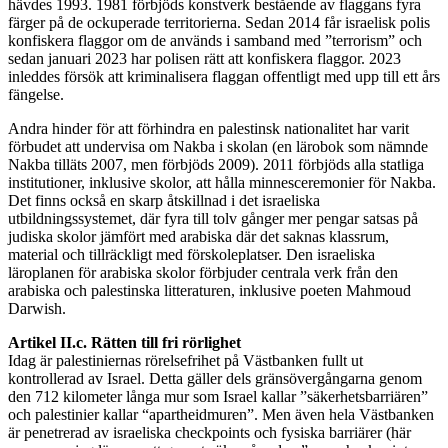
hävdes 1993. 1981 förbjöds konstverk bestående av flaggans fyra
färger på de ockuperade territorierna. Sedan 2014 får israelisk polis
konfiskera flaggor om de används i samband med ”terrorism” och
sedan januari 2023 har polisen rätt att konfiskera flaggor. 2023
inleddes försök att kriminalisera flaggan offentligt med upp till ett års
fängelse.
Andra hinder för att förhindra en palestinsk nationalitet har varit
förbudet att undervisa om Nakba i skolan (en lärobok som nämnde
Nakba tilläts 2007, men förbjöds 2009). 2011 förbjöds alla statliga
institutioner, inklusive skolor, att hålla minnesceremonier för Nakba.
Det finns också en skarp åtskillnad i det israeliska
utbildningssystemet, där fyra till tolv gånger mer pengar satsas på
judiska skolor jämfört med arabiska där det saknas klassrum,
material och tillräckligt med förskoleplatser. Den israeliska
läroplanen för arabiska skolor förbjuder centrala verk från den
arabiska och palestinska litteraturen, inklusive poeten Mahmoud
Darwish.
Artikel II.c. Rätten till fri rörlighet
Idag är palestiniernas rörelsefrihet på Västbanken fullt ut
kontrollerad av Israel. Detta gäller dels gränsövergångarna genom
den 712 kilometer långa mur som Israel kallar ”säkerhetsbarriären”
och palestinier kallar “apartheidmuren”. Men även hela Västbanken
är penetrerad av israeliska checkpoints och fysiska barriärer (här