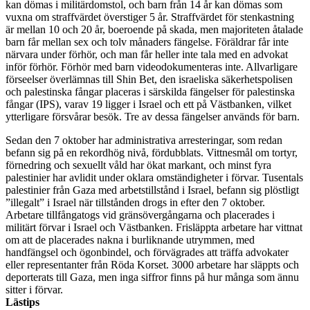
kan dömas i militärdomstol, och barn från 14 år kan dömas som
vuxna om straffvärdet överstiger 5 år. Straffvärdet för stenkastning
är mellan 10 och 20 år, boeroende på skada, men majoriteten åtalade
barn får mellan sex och tolv månaders fängelse. Föräldrar får inte
närvara under förhör, och man får heller inte tala med en advokat
inför förhör. Förhör med barn videodokumenteras inte. Allvarligare
förseelser överlämnas till Shin Bet, den israeliska säkerhetspolisen
och palestinska fångar placeras i särskilda fängelser för palestinska
fångar (IPS), varav 19 ligger i Israel och ett på Västbanken, vilket
ytterligare försvårar besök. Tre av dessa fängelser används för barn.
Sedan den 7 oktober har administrativa arresteringar, som redan
befann sig på en rekordhög nivå, fördubblats. Vittnesmål om tortyr,
förnedring och sexuellt våld har ökat markant, och minst fyra
palestinier har avlidit under oklara omständigheter i förvar. Tusentals
palestinier från Gaza med arbetstillstånd i Israel, befann sig plöstligt
”illegalt” i Israel när tillstånden drogs in efter den 7 oktober.
Arbetare tillfångatogs vid gränsövergångarna och placerades i
militärt förvar i Israel och Västbanken. Frisläppta arbetare har vittnat
om att de placerades nakna i burliknande utrymmen, med
handfängsel och ögonbindel, och förvägrades att träffa advokater
eller representanter från Röda Korset. 3000 arbetare har släppts och
deporterats till Gaza, men inga siffror finns på hur många som ännu
sitter i förvar.
Lästips