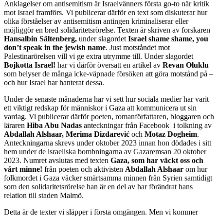
Anklagelser om antisemitism är Israelvänners första go-to när kritik
mot Israel framförs. Vi publicerar därför en text som diskuterar hur
olika förståelser av antisemitism antingen kriminaliserar eller
möjliggör en bred solidaritetsrörelse. Texten är skriven av forskaren
Hansalbin Sältenberg,
under slagordet
Israel shame shame, you
don’t speak in the jewish name
. Just motståndet mot
Palestinarörelsen vill vi ge extra utrymme till. Under slagordet
Bojkotta Israel!
har vi därför översatt en artikel av
Revan Oluklu
som belyser de många icke-väpnade försöken att göra motstånd på –
och hur Israel har hanterat dessa.
Under de senaste månaderna har vi sett hur sociala medier har varit
ett viktigt redskap för människor i Gaza att kommunicera ut sin
vardag. Vi publicerar därför poeten, romanförfattaren, bloggaren och
läraren
Hiba Abu Nadas
anteckningar från Facebook i tolkning av
Abdallah Alshaar, Merima Dizdarević
och
Motaz Dogheim
.
Anteckningarna skrevs under oktober 2023 innan hon dödades i sitt
hem under de israeliska bombningarna av Gazaremsan 20 oktober
2023. Numret avslutas med texten
Gaza, som har väckt oss och
vårt minne!
från poeten och aktivisten
Abdallah Alshaar
om hur
folkmordet i Gaza väcker smärtsamma minnen från Syrien samtidigt
som den solidaritetsrörelse han är en del av har förändrat hans
relation till staden Malmö.
Detta är de texter vi släpper i första omgången. Men vi kommer