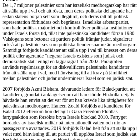
De 1,7 miljoner palestinier som har israeliskt medborgarskap har rätt
att ställa upp i val och att rösta, men deras politiska deltagande har
sedan statens början sett som illegitimt, och deras rätt till politisk
representation förhindras och begränsas. Israeliska arbetarpartiet,
som hade politisk majoritet och kontroll över politiska institutioner
under Israels första tid, tillät inte palestinska kandidater förrän 1980.
Valslogans som betonar att partiers politik främjar judar, signalerar
också att palestinier ses som politiska fiender snarare än medborgare.
Samtidigt förbjuds kandidater att ställa upp i val till knesset om deras
politik eller agerande ”negerar Israels existens som judisk och
demokratisk stat” enligt en lagparagraf från 2002. Paragrafen
används regelmässigt för att diskvalificera palestinska kandidater
från att ställa upp i val, med hänvisning till att krav på jämlikhet
mellan palestinier och judar underminerar Israel som en judisk stat.
2007 förbjöds Azmi Bishara, dåvarande ledare för Balad-partiet, att
kandidera, grundat i anklagelser om att han stödde Hizbollah. Själv
hävdade han envist att det var för att han krävde lika rättigheter för
palestinska medborgare. Haneen Zoabi förbjöds att kandidera för
Balad 2012 eftersom hon deltagit i Gaza Freedom Flotillas
fartygsaktion som försökte bryta Israels blockad 2010. Fartyget
bordades av israelisk militär på internationellt vatten och nio av
passagerarna avrättades. 2019 förbjöds Balad helt från att ställa upp i
valet med hänvisning till att partiet vill upplösa Israel som judisk stat.
Beslutet revs senare upp av Högsta domstolen.