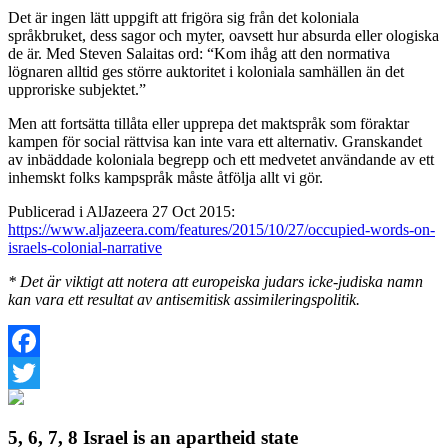
Det är ingen lätt uppgift att frigöra sig från det koloniala
språkbruket, dess sagor och myter, oavsett hur absurda eller ologiska
de är. Med Steven Salaitas ord: “Kom ihåg att den normativa
lögnaren alltid ges större auktoritet i koloniala samhällen än det
upproriske subjektet.”
Men att fortsätta tillåta eller upprepa det maktspråk som föraktar
kampen för social rättvisa kan inte vara ett alternativ. Granskandet
av inbäddade koloniala begrepp och ett medvetet användande av ett
inhemskt folks kampspråk måste åtfölja allt vi gör.
Publicerad i AlJazeera 27 Oct 2015:
https://www.aljazeera.com/features/2015/10/27/occupied-words-on-
israels-colonial-narrative
* Det är viktigt att notera att europeiska judars icke-judiska namn
kan vara ett resultat av antisemitisk assimileringspolitik.
Facebook
Twitter
5, 6, 7, 8 Israel is an apartheid state