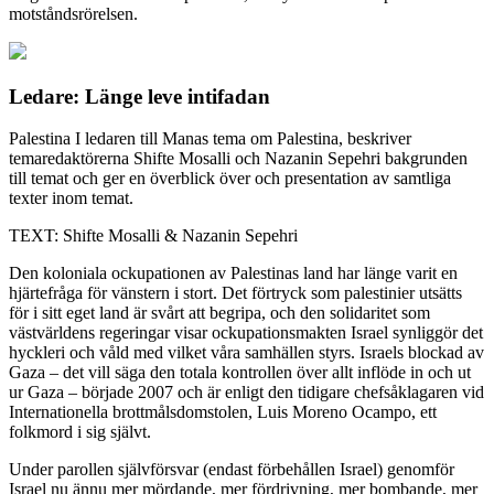
motståndsrörelsen.
Ledare: Länge leve intifadan
Palestina
I ledaren till Manas tema om Palestina, beskriver
temaredaktörerna Shifte Mosalli och Nazanin Sepehri bakgrunden
till temat och ger en överblick över och presentation av samtliga
texter inom temat.
TEXT: Shifte Mosalli & Nazanin Sepehri
Den koloniala ockupationen av Palestinas land har länge varit en
hjärtefråga för vänstern i stort. Det förtryck som palestinier utsätts
för i sitt eget land är svårt att begripa, och den solidaritet som
västvärldens regeringar visar ockupationsmakten Israel synliggör det
hyckleri och våld med vilket våra samhällen styrs. Israels blockad av
Gaza – det vill säga den totala kontrollen över allt inflöde in och ut
ur Gaza – började 2007 och är enligt den tidigare chefsåklagaren vid
Internationella brottmålsdomstolen, Luis Moreno Ocampo, ett
folkmord i sig självt.
Under parollen självförsvar (endast förbehållen Israel) genomför
Israel nu ännu mer mördande, mer fördrivning, mer bombande, mer