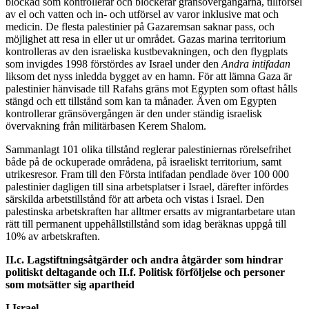
blockad som kontrollerar och blockerar gränsövergångarna, tillförsel
av el och vatten och in- och utförsel av varor inklusive mat och
medicin. De flesta palestinier på Gazaremsan saknar pass, och
möjlighet att resa in eller ut ur området. Gazas marina territorium
kontrolleras av den israeliska kustbevakningen, och den flygplats
som invigdes 1998 förstördes av Israel under den
Andra intifadan
liksom det nyss inledda bygget av en hamn. För att lämna Gaza är
palestinier hänvisade till Rafahs gräns mot Egypten som oftast hålls
stängd och ett tillstånd som kan ta månader. Även om Egypten
kontrollerar gränsövergången är den under ständig israelisk
övervakning från militärbasen Kerem Shalom.
Sammanlagt 101 olika tillstånd reglerar palestiniernas rörelsefrihet
både på de ockuperade områdena, på israeliskt territorium, samt
utrikesresor. Fram till den Första intifadan pendlade över 100 000
palestinier dagligen till sina arbetsplatser i Israel, därefter infördes
särskilda arbetstillstånd för att arbeta och vistas i Israel. Den
palestinska arbetskraften har alltmer ersatts av migrantarbetare utan
rätt till permanent uppehållstillstånd som idag beräknas uppgå till
10% av arbetskraften.
II.c. Lagstiftningsåtgärder och andra åtgärder som hindrar
politiskt deltagande och II.f. Politisk förföljelse och personer
som motsätter sig apartheid
I Israel