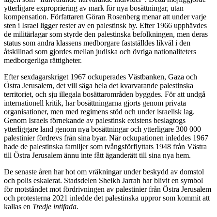
ytterligare expropriering av mark för nya bosättningar, utan
kompensation. Författaren Göran Rosenberg menar att under varje
sten i Israel ligger rester av en palestinsk by. Efter 1966 upphävdes
de militärlagar som styrde den palestinska befolkningen, men deras
status som andra klassens medborgare fastställdes likväl i den
åtskillnad som gjordes mellan judiska och övriga nationaliteters
medborgerliga rättigheter.
Efter sexdagarskriget 1967 ockuperades Västbanken, Gaza och
Östra Jerusalem, det vill säga hela det kvarvarande palestinska
territoriet, och sju illegala bosättarområden byggdes. För att undgå
internationell kritik, har bosättningarna gjorts genom privata
organisationer, men med regimens stöd och under israelisk lag.
Genom Israels förnekande av palestinsk existens beslagtogs
ytterliggare land genom nya bosättningar och ytterligare 300 000
palestinier fördrevs från sina byar. När ockupationen inleddes 1967
hade de palestinska familjer som tvångsförflyttats 1948 från Västra
till Östra Jerusalem ännu inte fått äganderätt till sina nya hem.
De senaste åren har hot om vräkningar under beskydd av domstol
och polis eskalerat. Stadsdelen Sheikh Jarrah har blivit en symbol
för motståndet mot fördrivningen av palestinier från Östra Jerusalem
och protesterna 2021 inledde det palestinska uppror som kommit att
kallas en
Tredje intifada
.