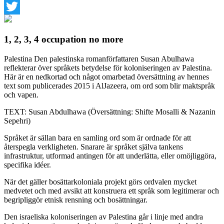
Facebook
Twitter
1, 2, 3, 4 occupation no more
Palestina
Den palestinska romanförfattaren Susan Abulhawa
reflekterar över språkets betydelse för koloniseringen av Palestina.
Här är en nedkortad och något omarbetad översättning av hennes
text som publicerades 2015 i AlJazeera, om ord som blir maktspråk
och vapen.
TEXT: Susan Abdulhawa (Översättning: Shifte Mosalli & Nazanin
Sepehri)
Språket är sällan bara en samling ord som är ordnade för att
återspegla verkligheten. Snarare är språket själva tankens
infrastruktur, utformad antingen för att underlätta, eller omöjliggöra,
specifika idéer.
När det gäller bosättarkoloniala projekt görs ordvalen mycket
medvetet och med avsikt att konstruera ett språk som legitimerar och
begripliggör etnisk rensning och bosättningar.
Den israeliska koloniseringen av Palestina går i linje med andra