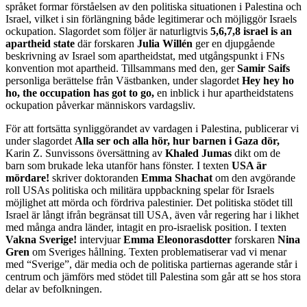
språket formar förståelsen av den politiska situationen i Palestina och
Israel, vilket i sin förlängning både legitimerar och möjliggör Israels
ockupation. Slagordet som följer är naturligtvis
5,6,7,8 israel is an
apartheid state
där forskaren
Julia Willén
ger en djupgående
beskrivning av Israel som apartheidstat, med utgångspunkt i FNs
konvention mot apartheid. Tillsammans med den, ger
Samir Saifs
personliga berättelse från Västbanken, under slagordet
Hey hey ho
ho, the occupation has got to go,
en inblick i hur apartheidstatens
ockupation påverkar människors vardagsliv.
För att fortsätta synliggörandet av vardagen i Palestina, publicerar vi
under slagordet
Alla ser och alla hör, hur barnen i Gaza dör,
Karin Z. Sunvissons översättning av
Khaled Jumas
dikt om de
barn som brukade leka utanför hans fönster. I texten
USA är
mördare!
skriver doktoranden
Emma Shachat
om den avgörande
roll USAs politiska och militära uppbackning spelar för Israels
möjlighet att mörda och fördriva palestinier. Det politiska stödet till
Israel är långt ifrån begränsat till USA, även vår regering har i likhet
med många andra länder, intagit en pro-israelisk position. I texten
Vakna Sverige!
intervjuar
Emma Eleonorasdotter
forskaren
Nina
Gren
om Sveriges hållning. Texten problematiserar vad vi menar
med “Sverige”, där media och de politiska partiernas agerande står i
centrum och jämförs med stödet till Palestina som går att se hos stora
delar av befolkningen.