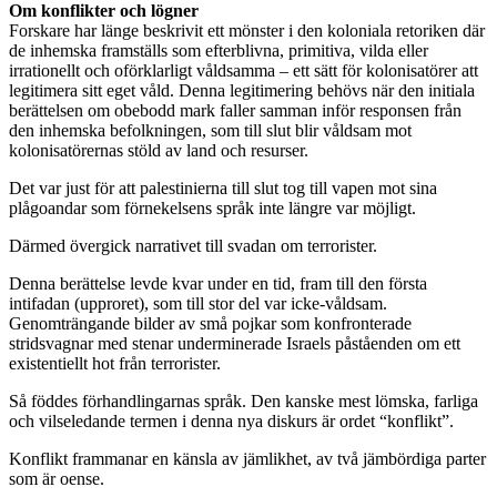
Om konflikter och lögner
Forskare har länge beskrivit ett mönster i den koloniala retoriken där
de inhemska framställs som efterblivna, primitiva, vilda eller
irrationellt och oförklarligt våldsamma – ett sätt för kolonisatörer att
legitimera sitt eget våld. Denna legitimering behövs när den initiala
berättelsen om obebodd mark faller samman inför responsen från
den inhemska befolkningen, som till slut blir våldsam mot
kolonisatörernas stöld av land och resurser.
Det var just för att palestinierna till slut tog till vapen mot sina
plågoandar som förnekelsens språk inte längre var möjligt.
Därmed övergick narrativet till svadan om terrorister.
Denna berättelse levde kvar under en tid, fram till den första
intifadan (upproret), som till stor del var icke-våldsam.
Genomträngande bilder av små pojkar som konfronterade
stridsvagnar med stenar underminerade Israels påståenden om ett
existentiellt hot från terrorister.
Så föddes förhandlingarnas språk. Den kanske mest lömska, farliga
och vilseledande termen i denna nya diskurs är ordet “konflikt”.
Konflikt frammanar en känsla av jämlikhet, av två jämbördiga parter
som är oense.