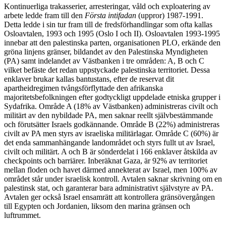
Kontinuerliga trakasserier, arresteringar, våld och exploatering av
arbete ledde fram till den
Första intifadan
(uppror) 1987-1991.
Detta ledde i sin tur fram till de fredsförhandlingar som ofta kallas
Osloavtalen, 1993 och 1995 (Oslo I och II). Osloavtalen 1993-1995
innebar att den palestinska parten, organisationen PLO, erkände den
gröna linjens gränser, bildandet av den Palestinska Myndigheten
(PA) samt indelandet av Västbanken i tre områden: A, B och C
vilket befäste det redan uppstyckade palestinska territoriet. Dessa
enklaver brukar kallas bantustans, efter de reservat dit
apartheidregimen tvångsförflyttade den afrikanska
majoritetsbefolkningen efter godtyckligt uppdelade etniska grupper i
Sydafrika. Område A (18% av Västbanken) administreras civilt och
militärt av den nybildade PA, men saknar reellt självbestämmande
och förutsätter Israels godkännande. Område B (22%) administreras
civilt av PA men styrs av israeliska militärlagar. Område C (60%) är
det enda sammanhängande landområdet och styrs fullt ut av Israel,
civilt och militärt. A och B är sönderdelat i 166 enklaver åtskilda av
checkpoints och barriärer. Inberäknat Gaza, är 92% av territoriet
mellan floden och havet därmed annekterat av Israel, men 100% av
området står under israelisk kontroll. Avtalen saknar skrivning om en
palestinsk stat, och garanterar bara administrativt självstyre av PA.
Avtalen ger också Israel ensamrätt att kontrollera gränsövergången
till Egypten och Jordanien, liksom den marina gränsen och
luftrummet.