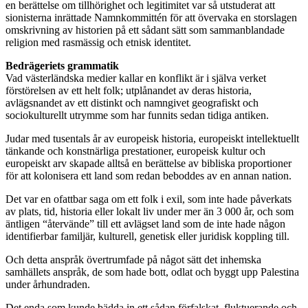
en berättelse om tillhörighet och legitimitet var så utstuderat att
sionisterna inrättade Namnkommittén för att övervaka en storslagen
omskrivning av historien på ett sådant sätt som sammanblandade
religion med rasmässig och etnisk identitet.
Bedrägeriets grammatik
Vad västerländska medier kallar en konflikt är i själva verket
förstörelsen av ett helt folk; utplånandet av deras historia,
avlägsnandet av ett distinkt och namngivet geografiskt och
sociokulturellt utrymme som har funnits sedan tidiga antiken.
Judar med tusentals år av europeisk historia, europeiskt intellektuellt
tänkande och konstnärliga prestationer, europeisk kultur och
europeiskt arv skapade alltså en berättelse av bibliska proportioner
för att kolonisera ett land som redan beboddes av en annan nation.
Det var en ofattbar saga om ett folk i exil, som inte hade påverkats
av plats, tid, historia eller lokalt liv under mer än 3 000 år, och som
äntligen “återvände” till ett avlägset land som de inte hade någon
identifierbar familjär, kulturell, genetisk eller juridisk koppling till.
Och detta anspråk övertrumfade på något sätt det inhemska
samhällets anspråk, de som hade bott, odlat och byggt upp Palestina
under århundraden.
Det enda som kunde bädda in ett sådan förfalskat, fluktuerande och