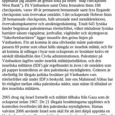
uppmanar jag läsaren att genast söka på orden ”map checkpoints
West Bank”). På Västbanken samt Östra Jerusalem finns 188
checkpoints, varav 49 är permanent bemannade samt fyra flygande
checkpoints som övervakar området. I det ockuperade Hebron finns
28 bemannade checkpoints, fullt utrustade med metalldetektorer,
övervakningskameror och ansiktsigenkänning. Totalt 645 fysiska
hinder begränsar palestiniernas rörelsefrihet, vilket inkluderar fysiska
barriärer såsom vägspärrar, jordvallar, väghinder och skyttegravar.
“Säkerhetsbarriären” ligger innanför den gröna linjen på
Västbanken. För att komma åt sina olivlundar måste palestinier
passera 69 portar som oftast hålls stängda av israelisk militär, och för
att komma åt odlingar i byar som ockuperats av bosättare krävs ett
särskilt tillståndfrån den Civila administrationen. Palestinier på
Västbanken lagförs under israelsk militärjurisdiktion, och den
israeliska militären (IDF) går regelbundet in även i de områden som
på papper kontrolleras av den palestinska myndigheten. Gränsen är
obefintlig för illegala judiska bosättare på Västbanken vars
rörelsefrihet står under IDF:s beskydd. Inte ens Mahmoud Abbas har
fri rörlighet mellan olika palestinska städer, utan måste få tillstånd av
den israeliska militären.
2005 drog sig Israel formellt och militärt tillbaka från Gaza som de
ockuperat sedan 1967. De 21 illegala bosättningarna upplöstes och
kontrollen överfördes till den palestinska myndigheten. Hamas
valvinst 2006 använde Israel som skäl för att året därpå upprätta en