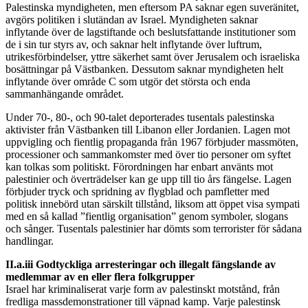
Palestinska myndigheten, men eftersom PA saknar egen suveränitet,
avgörs politiken i slutändan av Israel. Myndigheten saknar
inflytande över de lagstiftande och beslutsfattande institutioner som
de i sin tur styrs av, och saknar helt inflytande över luftrum,
utrikesförbindelser, yttre säkerhet samt över Jerusalem och israeliska
bosättningar på Västbanken. Dessutom saknar myndigheten helt
inflytande över område C som utgör det största och enda
sammanhängande området.
Under 70-, 80-, och 90-talet deporterades tusentals palestinska
aktivister från Västbanken till Libanon eller Jordanien. Lagen mot
uppvigling och fientlig propaganda från 1967 förbjuder massmöten,
processioner och sammankomster med över tio personer om syftet
kan tolkas som politiskt. Förordningen har enbart använts mot
palestinier och överträdelser kan ge upp till tio års fängelse. Lagen
förbjuder tryck och spridning av flygblad och pamfletter med
politisk innebörd utan särskilt tillstånd, liksom att öppet visa sympati
med en så kallad ”fientlig organisation” genom symboler, slogans
och sånger. Tusentals palestinier har dömts som terrorister för sådana
handlingar.
II.a.iii Godtyckliga arresteringar och illegalt fängslande av
medlemmar av en eller flera folkgrupper
Israel har kriminaliserat varje form av palestinskt motstånd, från
fredliga massdemonstrationer till väpnad kamp. Varje palestinsk