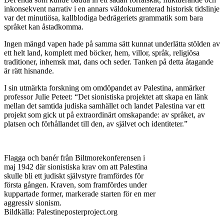
inkonsekvent narrativ i en annars väldokumenterad historisk tidslinje
var det minutiösa, kallblodiga bedrägeriets grammatik som bara
språket kan åstadkomma.
Ingen mängd vapen hade på samma sätt kunnat underlätta stölden av
ett helt land, komplett med böcker, hem, villor, språk, religiösa
traditioner, inhemsk mat, dans och seder. Tanken på detta åtagande
är rätt hisnande.
I sin utmärkta forskning om omdöpandet av Palestina, anmärker
professor Julie Peteet: “Det sionistiska projektet att skapa en länk
mellan det samtida judiska samhället och landet Palestina var ett
projekt som gick ut på extraordinärt omskapande: av språket, av
platsen och förhållandet till den, av självet och identiteter.”
Flagga och banér från Biltmorekonferensen i
maj 1942 där sionistiska krav om att Palestina
skulle bli ett judiskt självstyre framfördes för
första gången. Kraven, som framfördes under
kuppartade former, markerade starten för en mer
aggressiv sionism.
Bildkälla: Palestineposterproject.org