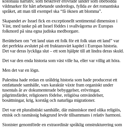
koloniala narrativ, som beskriver erövrade länder som obebodda
vildmarker för hårt arbetande underdogs, fyllda av det romantiska
språket, att man till exempel ska “få öknen att blomma”.
Skapandet av Israel fick en exceptionellt sentimental dimension i
Väst, med tanke på att Israel föddes i svallvågorna av Europas
folkmord på sina egna judiska medborgare.
Berättelsen om “ett land utan ett folk för ett folk utan ett land” var
det perfekta avslutet på ett fruktansvärt kapitel i Europas historia.
Det var deras lyckliga slut – ett som hjälpte till att lindra deras skuld.
Det var den enda historia som väst ville ha, eller var villig att höra.
Men det var en lögn.
Palestina hade redan en uråldrig historia som hade producerat ett
omfattande samhälle, vars karaktär växte fram organiskt under
tusentals år av dokumenterade bebyggelser, erövringar,
pilgrimsfärder, religioners födelse, religiösa omvändelser,
bosättningar, krig, korståg och naturliga migrationer.
Det var ett pluralistiskt samhälle, där människor med olika religiös,
etnisk och rasmässig bakgrund levde tillsammans i relativ harmoni.
Sionister genomförde en extraordinär språklig omstrukturering som