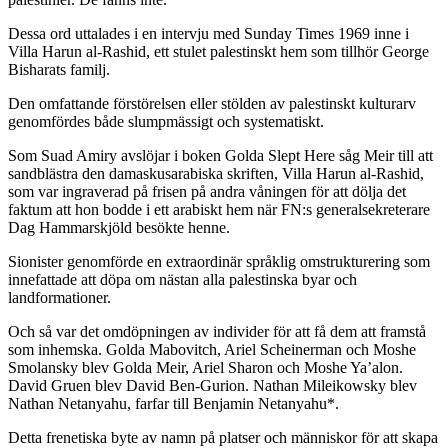
Dessa ord uttalades i en intervju med Sunday Times 1969 inne i
Villa Harun al-Rashid, ett stulet palestinskt hem som tillhör George
Bisharats familj.
Den omfattande förstörelsen eller stölden av palestinskt kulturarv
genomfördes både slumpmässigt och systematiskt.
Som Suad Amiry avslöjar i boken Golda Slept Here såg Meir till att
sandblästra den damaskusarabiska skriften, Villa Harun al-Rashid,
som var ingraverad på frisen på andra våningen för att dölja det
faktum att hon bodde i ett arabiskt hem när FN:s generalsekreterare
Dag Hammarskjöld besökte henne.
Sionister genomförde en extraordinär språklig omstrukturering som
innefattade att döpa om nästan alla palestinska byar och
landformationer.
Och så var det omdöpningen av individer för att få dem att framstå
som inhemska. Golda Mabovitch, Ariel Scheinerman och Moshe
Smolansky blev Golda Meir, Ariel Sharon och Moshe Ya’alon.
David Gruen blev David Ben-Gurion. Nathan Mileikowsky blev
Nathan Netanyahu, farfar till Benjamin Netanyahu*.
Detta frenetiska byte av namn på platser och människor för att skapa