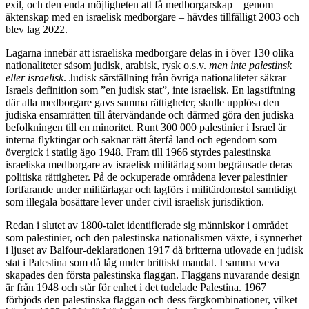
exil, och den enda möjligheten att få medborgarskap – genom
äktenskap med en israelisk medborgare – hävdes tillfälligt 2003 och
blev lag 2022.
Lagarna innebär att israeliska medborgare delas in i över 130 olika
nationaliteter såsom judisk, arabisk, rysk o.s.v.
men inte palestinsk
eller israelisk
. Judisk särställning från övriga nationaliteter säkrar
Israels definition som ”en judisk stat”, inte israelisk. En lagstiftning
där alla medborgare gavs samma rättigheter, skulle upplösa den
judiska ensamrätten till återvändande och därmed göra den judiska
befolkningen till en minoritet. Runt 300 000 palestinier i Israel är
interna flyktingar och saknar rätt återfå land och egendom som
övergick i statlig ägo 1948. Fram till 1966 styrdes palestinska
israeliska medborgare av israelisk militärlag som begränsade deras
politiska rättigheter. På de ockuperade områdena lever palestinier
fortfarande under militärlagar och lagförs i militärdomstol samtidigt
som illegala bosättare lever under civil israelisk jurisdiktion.
Redan i slutet av 1800-talet identifierade sig människor i området
som palestinier, och den palestinska nationalismen växte, i synnerhet
i ljuset av Balfour-deklarationen 1917 då britterna utlovade en judisk
stat i Palestina som då låg under brittiskt mandat. I samma veva
skapades den första palestinska flaggan. Flaggans nuvarande design
är från 1948 och står för enhet i det tudelade Palestina. 1967
förbjöds den palestinska flaggan och dess färgkombinationer, vilket