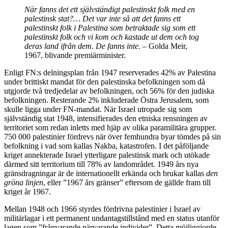
När fanns det ett självständigt palestinskt folk med en
palestinsk stat?… Det var inte så att det fanns ett
palestinskt folk i Palestina som betraktade sig som ett
palestinskt folk och vi kom och kastade ut dem och tog
deras land ifrån dem. De fanns inte.
– Golda Meir,
1967, blivande premiärminister.
Enligt FN:s delningsplan från 1947 reserverades 42% av Palestina
under brittiskt mandat för den palestinska befolkningen som då
utgjorde två tredjedelar av befolkningen, och 56% för den judiska
befolkningen. Resterande 2% inkluderade Östra Jerusalem, som
skulle ligga under FN-mandat. När Israel utropade sig som
självständig stat 1948, intensifierades den etniska rensningen av
territoriet som redan inletts med hjäp av olika paramilitära grupper.
750 000 palestinier fördrevs när över femhundra byar tömdes på sin
befolkning i vad som kallas Nakba, katastrofen. I det påföljande
kriget annekterade Israel ytterligare palestinsk mark och utökade
därmed sitt territorium till 78% av landområdet. 1949 års nya
gränsdragningar är de internationellt erkända och brukar kallas
den
gröna linjen
, eller ”1967 års gränser” eftersom de gällde fram till
kriget år 1967.
Mellan 1948 och 1966 styrdes fördrivna palestinier i Israel av
militärlagar i ett permanent undantagstillstånd med en status utanför
lagen som ”frånvarande närvarande individer”. Detta möjliggjorde