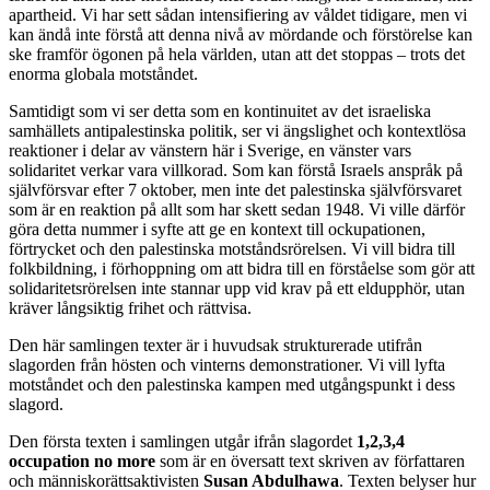
apartheid. Vi har sett sådan intensifiering av våldet tidigare, men vi
kan ändå inte förstå att denna nivå av mördande och förstörelse kan
ske framför ögonen på hela världen, utan att det stoppas – trots det
enorma globala motståndet.
Samtidigt som vi ser detta som en kontinuitet av det israeliska
samhällets antipalestinska politik, ser vi ängslighet och kontextlösa
reaktioner i delar av vänstern här i Sverige, en vänster vars
solidaritet verkar vara villkorad. Som kan förstå Israels anspråk på
självförsvar efter 7 oktober, men inte det palestinska självförsvaret
som är en reaktion på allt som har skett sedan 1948. Vi ville därför
göra detta nummer i syfte att ge en kontext till ockupationen,
förtrycket och den palestinska motståndsrörelsen. Vi vill bidra till
folkbildning, i förhoppning om att bidra till en förståelse som gör att
solidaritetsrörelsen inte stannar upp vid krav på ett eldupphör, utan
kräver långsiktig frihet och rättvisa.
Den här samlingen texter är i huvudsak strukturerade utifrån
slagorden från hösten och vinterns demonstrationer. Vi vill lyfta
motståndet och den palestinska kampen med utgångspunkt i dess
slagord.
Den första texten i samlingen utgår ifrån slagordet
1,2,3,4
occupation no more
som är en översatt text skriven av författaren
och människorättsaktivisten
Susan Abdulhawa
. Texten belyser hur