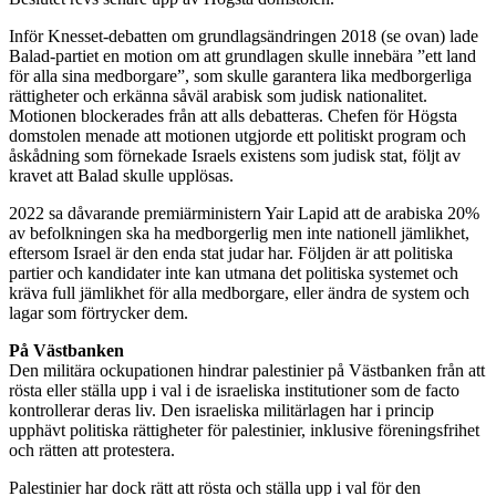
Inför Knesset-debatten om grundlagsändringen 2018 (se ovan) lade
Balad-partiet en motion om att grundlagen skulle innebära ”ett land
för alla sina medborgare”, som skulle garantera lika medborgerliga
rättigheter och erkänna såväl arabisk som judisk nationalitet.
Motionen blockerades från att alls debatteras. Chefen för Högsta
domstolen menade att motionen utgjorde ett politiskt program och
åskådning som förnekade Israels existens som judisk stat, följt av
kravet att Balad skulle upplösas.
2022 sa dåvarande premiärministern Yair Lapid att de arabiska 20%
av befolkningen ska ha medborgerlig men inte nationell jämlikhet,
eftersom Israel är den enda stat judar har. Följden är att politiska
partier och kandidater inte kan utmana det politiska systemet och
kräva full jämlikhet för alla medborgare, eller ändra de system och
lagar som förtrycker dem.
På Västbanken
Den militära ockupationen hindrar palestinier på Västbanken från att
rösta eller ställa upp i val i de israeliska institutioner som de facto
kontrollerar deras liv. Den israeliska militärlagen har i princip
upphävt politiska rättigheter för palestinier, inklusive föreningsfrihet
och rätten att protestera.
Palestinier har dock rätt att rösta och ställa upp i val för den