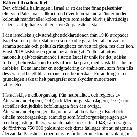
Rätten till nationalitet
Den officiella hållningen i Israel är att det inte finns palestinier,
eftersom Palestina – i likhet med över hundra andra länder under
kolonialt mandat eller kolonialstyre som sedan blivit självständiga
stater – aldrig hade varit en suverän palestinsk stat.
I den israeliska självständighetsdeklarationen från 1948 utropades
Israel som en judisk stat, men som skulle garantera alla invånare
samma sociala och politiska rättigheter oavsett religion, ras eller kön.
Först 2018 fastslog en grundlagsändring att ”rätten att utöva
nationellt självbestämmande i staten Israel är unik för det judiska
folket”, hebreiska som Israels officiella språk, med särskild status för
arabiska. Detta innebar en nedgradering av arabiskan, som fram tills
dess varit officiell tillsammans med hebreiskan. Förändringarna i
grundlagen saknar helt paragrafer som skyddar minoriteters
rättigheter.
I Israel skiljs medborgarskap från nationalitet, och regleras av
Återvändandelagen (1950) och Medborgarskapslagen (1952) som
särställer den judiska befolkningen från den övriga.
Återvändandelagen ger alla judar rätt att bosätta sig i Israel och
erhålla medborgarskap, samtidigt som Medborgarskapslagen gav
medborgarskap till kvarvarande palestinier efter 1948, så förvägras
de fördrivna 750 000 palestinier och deras ättlingar rätt att någonsin
återvända. Palestinska medborgare får heller inte föra in släktingar i