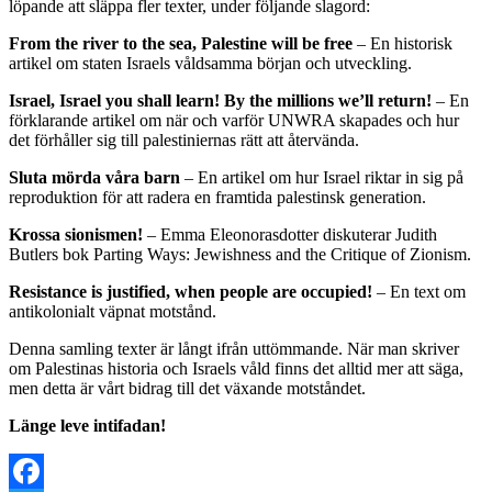
löpande att släppa fler texter, under följande slagord:
From the river to the sea, Palestine will be free
– En historisk
artikel om staten Israels våldsamma början och utveckling.
Israel, Israel you shall learn! By the millions we’ll return!
– En
förklarande artikel om när och varför UNWRA skapades och hur
det förhåller sig till palestiniernas rätt att återvända.
Sluta mörda våra barn
– En artikel om hur Israel riktar in sig på
reproduktion för att radera en framtida palestinsk generation.
Krossa sionismen!
– Emma Eleonorasdotter diskuterar Judith
Butlers bok Parting Ways: Jewishness and the Critique of Zionism.
Resistance is justified, when people are occupied!
– En text om
antikolonialt väpnat motstånd.
Denna samling texter är långt ifrån uttömmande. När man skriver
om Palestinas historia och Israels våld finns det alltid mer att säga,
men detta är vårt bidrag till det växande motståndet.
Länge leve intifadan!