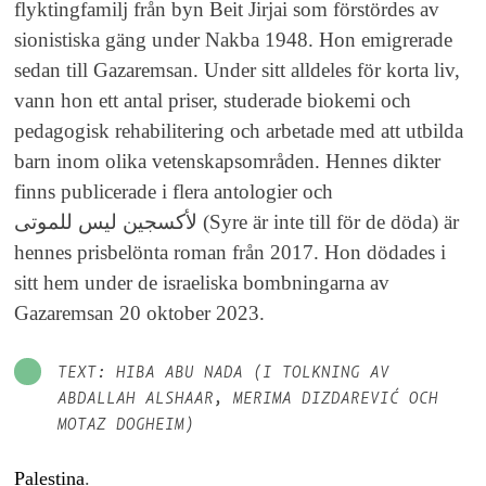
flyktingfamilj från byn Beit Jirjai som förstördes av
sionistiska gäng under Nakba 1948. Hon emigrerade
sedan till Gazaremsan. Under sitt alldeles för korta liv,
vann hon ett antal priser, studerade biokemi och
pedagogisk rehabilitering och arbetade med att utbilda
barn inom olika vetenskapsområden. Hennes dikter
finns publicerade i flera antologier och
لأكسجين ليس للموتى (Syre är inte till för de döda) är
hennes prisbelönta roman från 2017. Hon dödades i
sitt hem under de israeliska bombningarna av
Gazaremsan 20 oktober 2023.
TEXT: HIBA ABU NADA (I TOLKNING AV
ABDALLAH ALSHAAR, MERIMA DIZDAREVIĆ OCH
MOTAZ DOGHEIM)
Palestina
.