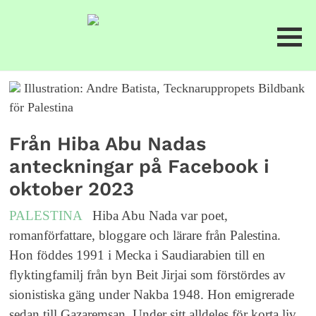
Illustration: Andre Batista, Tecknaruppropets Bildbank
för Palestina
Från Hiba Abu Nadas
anteckningar på Facebook i
oktober 2023
PALESTINA
Hiba Abu Nada var poet,
romanförfattare, bloggare och lärare från Palestina.
Hon föddes 1991 i Mecka i Saudiarabien till en
flyktingfamilj från byn Beit Jirjai som förstördes av
sionistiska gäng under Nakba 1948. Hon emigrerade
sedan till Gazaremsan. Under sitt alldeles för korta liv,