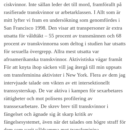
ciskvinnor. Inte sällan leder det till mord, framförallt på
rasifierade transkvinnor ur arbetarklassen. I Allt som är
mitt lyfter vi fram en undersökning som genomfördes i
San Francisco 1998. Den visar att transpersoner är extra
utsatta för våldtäkt – 55 procent av transmännen och 68
procent av transkvinnorna som deltog i studien har utsatts
för sexuella övergrepp. Allra mest utsatta var
afroamerikanska transkvinnor. Aktivistiska vägar framåt
För att knyta ihop säcken vill jag återgå till min uppsats
om transfeminina aktivister i New York. Flera av dem jag
intervjuade talade om vikten av ett intersektionellt
transsysterskap. De var aktiva i kampen för sexarbetares
rättigheter och mot polisens profilering av
transsexarbetare. De skrev brev till transkvinnor i
fängelset och ägnade sig åt skarp kritik av
fängelsesystemet, även när det talades om högre straff för
dem som varit våldsamma mot transfeminina.