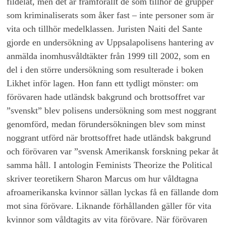
fildelat, men det är framförallt de som tillhör de grupper
som kriminaliserats som åker fast – inte personer som är
vita och tillhör medelklassen. Juristen Naiti del Sante
gjorde en undersökning av Uppsalapolisens hantering av
anmälda inomhusvåldtäkter från 1999 till 2002, som en
del i den större undersökning som resulterade i boken
Likhet inför lagen. Hon fann ett tydligt mönster: om
förövaren hade utländsk bakgrund och brottsoffret var
”svenskt” blev polisens undersökning som mest noggrant
genomförd, medan förundersökningen blev som minst
noggrant utförd när brottsoffret hade utländsk bakgrund
och förövaren var ”svensk Amerikansk forskning pekar åt
samma håll. I antologin Feminists Theorize the Political
skriver teoretikern Sharon Marcus om hur våldtagna
afroamerikanska kvinnor sällan lyckas få en fällande dom
mot sina förövare. Liknande förhållanden gäller för vita
kvinnor som våldtagits av vita förövare. När förövaren