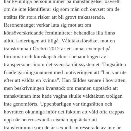
har kvinnliga personnummer på mansfängelser oavsett
om de inte identifierar sig som män och oavsett om de
utsätts för stora risker att bli grovt trakasserade.
Resonemanget verkar luta sig mot att om
könsöverskridande femininiteter behandlas illa finns
alltid isoleringen att tillgå. Våldtäktsförsöket mot en
transkvinna i Örebro 2012 är ett annat exempel på
fördomar och kunskapsluckor i behandlingen av
transpersoner inom det svenska rättssystemet. Tingsrätten
friade gärningsmannen med motiveringen att ”han var ute
efter att våldta en kvinna”. Han fälldes senare i hovrätten,
men beskrivningen kvarstod: om mannen upptäckt att
transkvinnan inte hade vagina skulle våldtäkten troligen
inte genomförts. Uppenbarligen var tingsrätten och
hovrätten okunniga inför det faktum att våld ofta trappas
upp när heterosexuella cismän upptäcker att
transfeminina som de är sexuellt intresserade av inte är