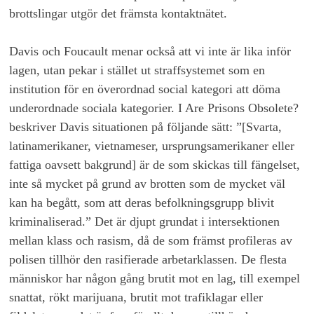
brottslingar utgör det främsta kontaktnätet.
Davis och Foucault menar också att vi inte är lika inför
lagen, utan pekar i stället ut straffsystemet som en
institution för en överordnad social kategori att döma
underordnade sociala kategorier. I Are Prisons Obsolete?
beskriver Davis situationen på följande sätt: ”[Svarta,
latinamerikaner, vietnameser, ursprungsamerikaner eller
fattiga oavsett bakgrund] är de som skickas till fängelset,
inte så mycket på grund av brotten som de mycket väl
kan ha begått, som att deras befolkningsgrupp blivit
kriminaliserad.” Det är djupt grundat i intersektionen
mellan klass och rasism, då de som främst profileras av
polisen tillhör den rasifierade arbetarklassen. De flesta
människor har någon gång brutit mot en lag, till exempel
snattat, rökt marijuana, brutit mot trafiklagar eller