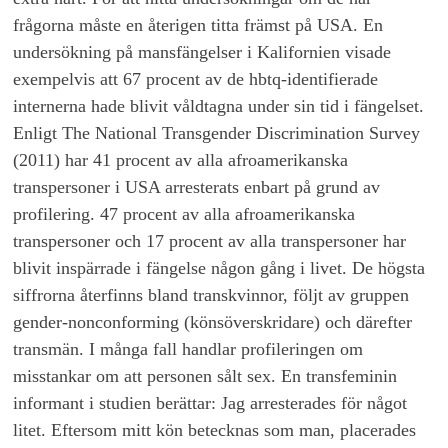
frågorna måste en återigen titta främst på USA. En
undersökning på mansfängelser i Kalifornien visade
exempelvis att 67 procent av de hbtq-identifierade
internerna hade blivit våldtagna under sin tid i fängelset.
Enligt The National Transgender Discrimination Survey
(2011) har 41 procent av alla afroamerikanska
transpersoner i USA arresterats enbart på grund av
profilering. 47 procent av alla afroamerikanska
transpersoner och 17 procent av alla transpersoner har
blivit inspärrade i fängelse någon gång i livet. De högsta
siffrorna återfinns bland transkvinnor, följt av gruppen
gender-nonconforming (könsöverskridare) och därefter
transmän. I många fall handlar profileringen om
misstankar om att personen sålt sex. En transfeminin
informant i studien berättar: Jag arresterades för något
litet. Eftersom mitt kön betecknas som man, placerades