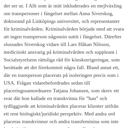
det ser ut. I Allt som är mitt inkluderades en mejlväxling
om transpersoner i fängelset mellan Anna Siverskog,
doktorand på Linköpings universitet, och representanter
för kriminalvården. Kriminalvården började med att svara
att ingen transperson någonsin suttit i fängelset. Därefter
slussades Siverskog vidare till Lars Håkan Nilsson,
medicinskt ansvarig på kriminalvården och suppleant i
Socialstyrelsens rättsliga råd för könskorrigeringar, som
berättade att det förekommit några fall. Bland annat ett,
där en transperson placerats på isoleringen precis som i
USA. Frågan vidarebefordrades sedan till
placeringssamordnaren Tatjana Johansen, som skrev ett
svar där hon kallade en transkvinna för ”han” och
tydliggjorde att kriminalvården placerar klienter utifrån
ett rent biologiskt/juridiskt perspektiv. Med andra ord
placeras transkvinnor och andra transfeminina som inte