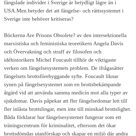
fängslade individer i Sverige är betydligt lägre än i
USA.Men betyder det att fängelse- och rättssystemet i
Sverige inte behöver kritiseras?
Böckerna Are Prisons Obsolete? av den intersektionella
marxistiska och feministiska teoretikern Angela Davis
och Övervakning och straff av filosofen och
idéhistorikern Michel Foucault tillhör de viktigaste
verken om fängelsesystemets problem. De ifrågasätter
fängelsets brottsförebyggande syfte. Foucault liknar
synen på fängelsesystemet som en brottsbekämpande
åtgärd vid att använda samma medicin mot alla typer av
sjukdomar. Davis påpekar att fler fängelsedomar lett till
fler inlåsta brottslingar, men inte till minskad brottslighet.
Båda förklarar hur fängelsesystemet fungerar som ett
träningscentrum för kriminalitet, eftersom det ökar
brottsdömdas utanförskap och skapar en miljö där andra