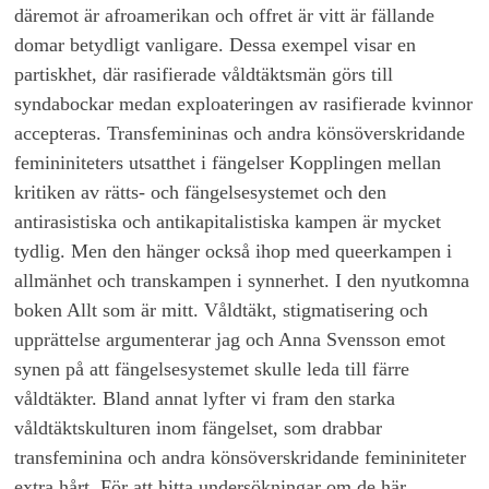
däremot är afroamerikan och offret är vitt är fällande
domar betydligt vanligare. Dessa exempel visar en
partiskhet, där rasifierade våldtäktsmän görs till
syndabockar medan exploateringen av rasifierade kvinnor
accepteras. Transfemininas och andra könsöverskridande
femininiteters utsatthet i fängelser Kopplingen mellan
kritiken av rätts- och fängelsesystemet och den
antirasistiska och antikapitalistiska kampen är mycket
tydlig. Men den hänger också ihop med queerkampen i
allmänhet och transkampen i synnerhet. I den nyutkomna
boken Allt som är mitt. Våldtäkt, stigmatisering och
upprättelse argumenterar jag och Anna Svensson emot
synen på att fängelsesystemet skulle leda till färre
våldtäkter. Bland annat lyfter vi fram den starka
våldtäktskulturen inom fängelset, som drabbar
transfeminina och andra könsöverskridande femininiteter
extra hårt. För att hitta undersökningar om de här