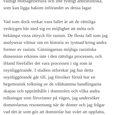
väldigt motsägelsefulla och inte tydligt antirasistiska,
som kan ligga bakom införandet av dessa lagar.
Vad som dock verkar vara fallet är att de rättsliga
verktygen bär med sig en möjlighet att möta och
bekämpa vissa uttryck för rasism. De flesta fall som jag
analyserar vittnar om en historia av tystnad kring andra
former av rasism. Gärningarnas möjliga rasistiska
dimension erkänns inte i den rättsliga processen, och
ibland förefaller det vara processen i sig som är
osynliggörande. I studien utforskar jag hur detta
osynliggörande går till, jag försöker förstå hur en
hegemonisk tolkning av de våldsamma handlingarna
skapas och upprätthålls i domstolen och vilka andra
tolkningar som försvinner på vägen, jag undersöker
domstolarnas resonemang när de dömer och jag frågar
vad det är som gör att domstolar har svårt att uppfatta,