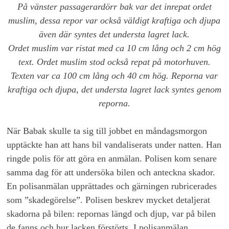
På vänster passagerardörr bak var det inrepat ordet
muslim, dessa repor var också väldigt kraftiga och djupa
även där syntes det understa lagret lack.
Ordet muslim var ristat med ca 10 cm lång och 2 cm hög
text. Ordet muslim stod också repat på motorhuven.
Texten var ca 100 cm lång och 40 cm hög. Reporna var
kraftiga och djupa, det understa lagret lack syntes genom
reporna.
När Babak skulle ta sig till jobbet en måndagsmorgon
upptäckte han att hans bil vandaliserats under natten. Han
ringde polis för att göra en anmälan. Polisen kom senare
samma dag för att undersöka bilen och anteckna skador.
En polisanmälan upprättades och gärningen rubricerades
som ”skadegörelse”. Polisen beskrev mycket detaljerat
skadorna på bilen: repornas längd och djup, var på bilen
de fanns och hur lacken förstörts. I polisanmälan