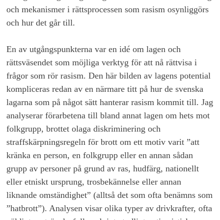
och mekanismer i rättsprocessen som rasism osynliggörs
och hur det går till.
En av utgångspunkterna var en idé om lagen och
rättsväsendet som möjliga verktyg för att nå rättvisa i
frågor som rör rasism. Den här bilden av lagens potential
kompliceras redan av en närmare titt på hur de svenska
lagarna som på något sätt hanterar rasism kommit till. Jag
analyserar förarbetena till bland annat lagen om hets mot
folkgrupp, brottet olaga diskriminering och
straffskärpningsregeln för brott om ett motiv varit ”att
kränka en person, en folkgrupp eller en annan sådan
grupp av personer på grund av ras, hudfärg, nationellt
eller etniskt ursprung, trosbekännelse eller annan
liknande omständighet” (alltså det som ofta benämns som
”hatbrott”). Analysen visar olika typer av drivkrafter, ofta