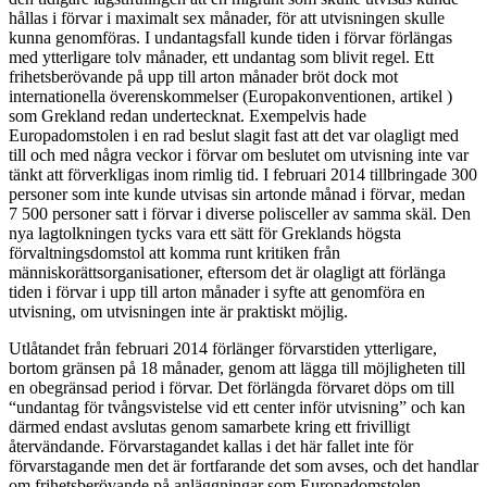
hållas i förvar i maximalt sex månader, för att utvisningen skulle
kunna genomföras. I undantagsfall kunde tiden i förvar förlängas
med ytterligare tolv månader, ett undantag som blivit regel. Ett
frihetsberövande på upp till arton månader bröt dock mot
internationella överenskommelser (Europakonventionen, artikel )
som Grekland redan undertecknat. Exempelvis hade
Europadomstolen i en rad beslut slagit fast att det var olagligt med
till och med några veckor i förvar om beslutet om utvisning inte var
tänkt att förverkligas inom rimlig tid. I februari 2014 tillbringade 300
personer som inte kunde utvisas sin artonde månad i förvar
,
medan
7 500 personer satt i förvar i diverse polisceller av samma skäl. Den
nya lagtolkningen tycks vara ett sätt för Greklands högsta
förvaltningsdomstol att komma runt kritiken från
människorättsorganisationer, eftersom det är olagligt att förlänga
tiden i förvar i upp till arton månader i syfte att genomföra en
utvisning, om utvisningen inte är praktiskt möjlig.
Utlåtandet från februari 2014 förlänger förvarstiden ytterligare,
bortom gränsen på 18 månader, genom att lägga till möjligheten till
en obegränsad period i förvar. Det förlängda förvaret döps om till
“undantag för tvångsvistelse vid ett center inför utvisning” och kan
därmed endast avslutas genom samarbete kring ett frivilligt
återvändande. Förvarstagandet kallas i det här fallet inte för
förvarstagande men det är fortfarande det som avses, och det handlar
om frihetsberövande på anläggningar som Europadomstolen