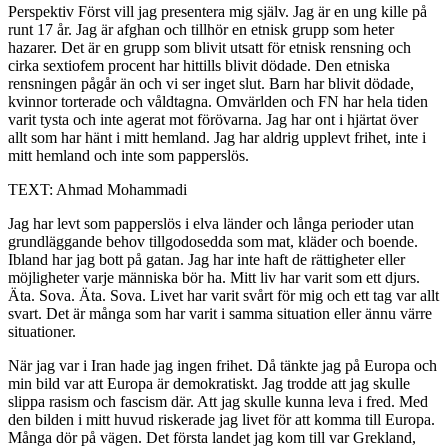
Perspektiv
Först vill jag presentera mig själv. Jag är en ung kille på
runt 17 år. Jag är afghan och tillhör en etnisk grupp som heter
hazarer. Det är en grupp som blivit utsatt för etnisk rensning och
cirka sextiofem procent har hittills blivit dödade. Den etniska
rensningen pågår än och vi ser inget slut. Barn har blivit dödade,
kvinnor torterade och våldtagna. Omvärlden och FN har hela tiden
varit tysta och inte agerat mot förövarna. Jag har ont i hjärtat över
allt som har hänt i mitt hemland. Jag har aldrig upplevt frihet, inte i
mitt hemland och inte som papperslös.
TEXT: Ahmad Mohammadi
Jag har levt som papperslös i elva länder och långa perioder utan
grundläggande behov tillgodosedda som mat, kläder och boende.
Ibland har jag bott på gatan. Jag har inte haft de rättigheter eller
möjligheter varje människa bör ha. Mitt liv har varit som ett djurs.
Äta. Sova. Äta. Sova. Livet har varit svårt för mig och ett tag var allt
svart. Det är många som har varit i samma situation eller ännu värre
situationer.
När jag var i Iran hade jag ingen frihet. Då tänkte jag på Europa och
min bild var att Europa är demokratiskt. Jag trodde att jag skulle
slippa rasism och fascism där. Att jag skulle kunna leva i fred. Med
den bilden i mitt huvud riskerade jag livet för att komma till Europa.
Många dör på vägen. Det första landet jag kom till var Grekland,