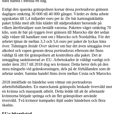
bara stanna i Melilla en dag.
Enligt den spanska gränspolisen korsar dessa
porteadoras
gränsen
dagligen omkring 30 000 till 40 000 gånger. Värdet av detta arbete
uppskattas till 1,4 miljarder euro per år. De bär kartonginklädda
paket fyllda med allt från kläder till städprodukter beroende på
vilken återförsäljare som beställt varorna. Paketen väger omkring 70
kilo, som de bär på ryggen över gränsen till Marocko där det sedan
säljs vidare till handlare runt om i Marocko och Nordafrika. För det
arbetet tjänar de mellan 3,3 och 5,6 euro per paket de lyckas bära
över. Tidningen
Inside Over
skriver om hur det även smugglas över
alkohol och vapen genom dessa
porteadoras
eftersom det finns
väldigt få sätt för gränspolisen att kontrollera alla paket. Det är
smuggling sanktionerad av EU. Arbetsskador är väldigt vanligt och
under åren 2017 till 2018 dog sex kvinnor. Detta beror dels på den
stora trängseln vid gränskorsningen, dels på de förhållanden som de
arbetar under. Samma handel finns även mellan Ceuta och Marocko.
2018 inträffade en händelse som vittnar om
porteadoras
arbetsförhållanden. En marockansk gränspolis brukade övervåld mot
en kvinna och masspanik utbröt. Detta ledde till att de arbetande
kvinnorna började springa och än fler gränspoliser använde
övervåld. Två kvinnor trampades ihjäl under händelsen och flera
skadas.
EU:s lekverkstad