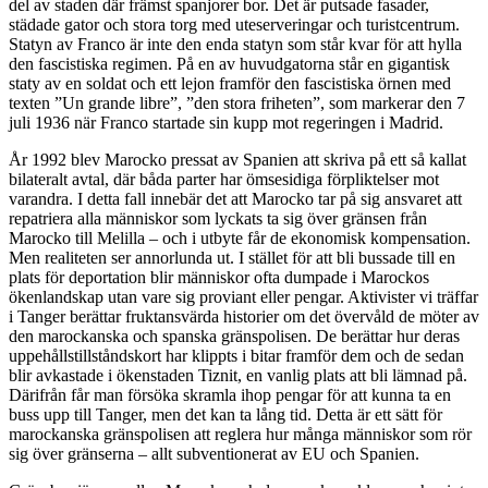
del av staden där främst spanjorer bor. Det är putsade fasader,
städade gator och stora torg med uteserveringar och turistcentrum.
Statyn av Franco är inte den enda statyn som står kvar för att hylla
den fascistiska regimen. På en av huvudgatorna står en gigantisk
staty av en soldat och ett lejon framför den fascistiska örnen med
texten ”Un grande libre”, ”den stora friheten”, som markerar den 7
juli 1936 när Franco startade sin kupp mot regeringen i Madrid.
År 1992 blev Marocko pressat av Spanien att skriva på ett så kallat
bilateralt avtal, där båda parter har ömsesidiga förpliktelser mot
varandra. I detta fall innebär det att Marocko tar på sig ansvaret att
repatriera alla människor som lyckats ta sig över gränsen från
Marocko till Melilla – och i utbyte får de ekonomisk kompensation.
Men realiteten ser annorlunda ut. I stället för att bli bussade till en
plats för deportation blir människor ofta dumpade i Marockos
ökenlandskap utan vare sig proviant eller pengar. Aktivister vi träffar
i Tanger berättar fruktansvärda historier om det övervåld de möter av
den marockanska och spanska gränspolisen. De berättar hur deras
uppehållstillståndskort har klippts i bitar framför dem och de sedan
blir avkastade i ökenstaden Tiznit, en vanlig plats att bli lämnad på.
Därifrån får man försöka skramla ihop pengar för att kunna ta en
buss upp till Tanger, men det kan ta lång tid. Detta är ett sätt för
marockanska gränspolisen att reglera hur många människor som rör
sig över gränserna – allt subventionerat av EU och Spanien.