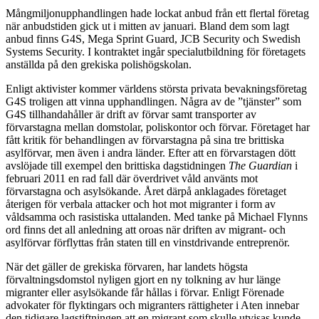
Mångmiljonupphandlingen hade lockat anbud från ett flertal företag
när anbudstiden gick ut i mitten av januari. Bland dem som lagt
anbud finns G4S, Mega Sprint Guard, JCB Security och Swedish
Systems Security. I kontraktet ingår specialutbildning för företagets
anställda på den grekiska polishögskolan.
Enligt aktivister kommer världens största privata bevakningsföretag
G4S troligen att vinna upphandlingen. Några av de ”tjänster” som
G4S tillhandahåller är drift av förvar samt transporter av
förvarstagna mellan domstolar, poliskontor och förvar. Företaget har
fått kritik för behandlingen av förvarstagna på sina tre brittiska
asylförvar, men även i andra länder. Efter att en förvarstagen dött
avslöjade till exempel den brittiska dagstidningen
The Guardian
i
februari 2011 en rad fall där överdrivet våld använts mot
förvarstagna och asylsökande. Året därpå anklagades företaget
återigen för verbala attacker och hot mot migranter i form av
våldsamma och rasistiska uttalanden. Med tanke på Michael Flynns
ord finns det all anledning att oroas när driften av migrant- och
asylförvar förflyttas från staten till en vinstdrivande entreprenör.
När det gäller de grekiska förvaren, har landets högsta
förvaltningsdomstol nyligen gjort en ny tolkning av hur länge
migranter eller asylsökande får hållas i förvar. Enligt Förenade
advokater för flyktingars och migranters rättigheter i Aten innebar
den tidigare lagstiftningen att en migrant som skulle utvisas kunde