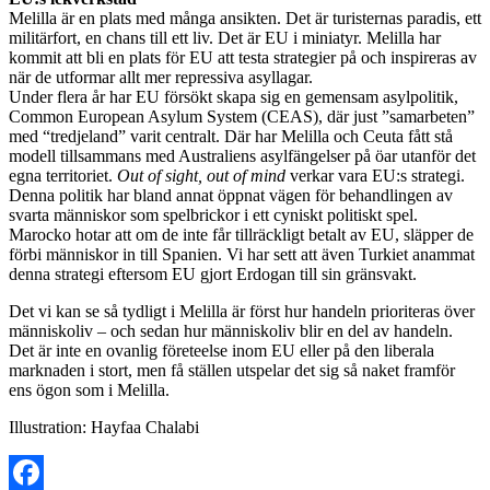
Melilla är en plats med många ansikten. Det är turisternas paradis, ett
militärfort, en chans till ett liv. Det är EU i miniatyr. Melilla har
kommit att bli en plats för EU att testa strategier på och inspireras av
när de utformar allt mer repressiva asyllagar.
Under flera år har EU försökt skapa sig en gemensam asylpolitik,
Common European Asylum System (CEAS), där just ”samarbeten”
med “tredjeland” varit centralt. Där har Melilla och Ceuta fått stå
modell tillsammans med Australiens asylfängelser på öar utanför det
egna territoriet.
Out of sight, out of mind
verkar vara EU:s strategi.
Denna politik har bland annat öppnat vägen för behandlingen av
svarta människor som spelbrickor i ett cyniskt politiskt spel.
Marocko hotar att om de inte får tillräckligt betalt av EU, släpper de
förbi människor in till Spanien. Vi har sett att även Turkiet anammat
denna strategi eftersom EU gjort Erdogan till sin gränsvakt.
Det vi kan se så tydligt i Melilla är först hur handeln prioriteras över
människoliv – och sedan hur människoliv blir en del av handeln.
Det är inte en ovanlig företeelse inom EU eller på den liberala
marknaden i stort, men få ställen utspelar det sig så naket framför
ens ögon som i Melilla.
Illustration: Hayfaa Chalabi