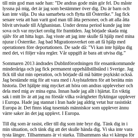
till min god man sade han: ”De andras gode män gör fel. Du måste
lyssna på mig, det är jag som bestämmer över dig. Du är barn och
kan inte välja. Du ska samarbeta och flytta till Österrike.” Jag fick
senare veta att han varit god man till åtta personer, och att alla åtta
blivit utvisade till Afghanistan. Under denna period kunde jag inte
sova och var mycket orolig för framtiden. Jag började skada mig
själv för att hitta lugn. Jag visste att jag inte skulle få hjälp med mina
njurar i Österrike. Jag bad Migrationsverket om att få hjälp med
operationen före deportationen. De sade då: ”Vi kan inte hjälpa dig
med det, vi följer våra regler. Vår uppgift är bara att utvisa dig.”
Sommaren 2013 ändrades Dublinförordningen för ensamkommande
minderåriga och jag fick permanent uppehållstillstånd i Sverige. Jag
fick till slut min operation, och började då må bättre psykiskt också.
Jag bestämde mig för att vara med i Asylstafetten för att berätta min
historia. Det hjälpte mig mycket att höra om andras upplevelser och
dela med mig av mina egna. Innan hade jag allt i hjärtat. En viktig
sak i mitt liv är att jag nu förstår vilka svårigheter flyktingar upplever
i Europa. Hade jag stannat i Iran hade jag aldrig vetat hur rasistiskt
Europa är. Det finns idag tusentals människor som upplever ännu
värre saker än det jag upplevt. I Europa.
Till dig som är rasist, eller till dig som inte bryr dig. Tänk dig in i
min situation, och tänk dig att det skulle hända dig. Vi ska inte vara
tysta längre. Tillsammans är vi starka. Tillsammans ska vi kämpa för