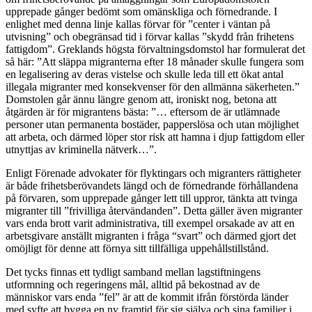
upprepade gånger bedömt som omänskliga och förnedrande. I
enlighet med denna linje kallas förvar för ”center i väntan på
utvisning” och obegränsad tid i förvar kallas ”skydd från frihetens
fattigdom”. Greklands högsta förvaltningsdomstol har formulerat det
så här: ”Att släppa migranterna efter 18 månader skulle fungera som
en legalisering av deras vistelse och skulle leda till ett ökat antal
illegala migranter med konsekvenser för den allmänna säkerheten.”
Domstolen går ännu längre genom att, ironiskt nog, betona att
åtgärden är för migrantens bästa: ”… eftersom de är utlämnade
personer utan permanenta bostäder, papperslösa och utan möjlighet
att arbeta, och därmed löper stor risk att hamna i djup fattigdom eller
utnyttjas av kriminella nätverk…”.
Enligt Förenade advokater för flyktingars och migranters rättigheter
är både frihetsberövandets längd och de förnedrande förhållandena
på förvaren, som upprepade gånger lett till uppror, tänkta att tvinga
migranter till ”frivilliga återvändanden”. Detta gäller även migranter
vars enda brott varit administrativa, till exempel orsakade av att en
arbetsgivare anställt migranten i fråga “svart” och därmed gjort det
omöjligt för denne att förnya sitt tillfälliga uppehållstillstånd.
Det tycks finnas ett tydligt samband mellan lagstiftningens
utformning och regeringens mål, alltid på bekostnad av de
människor vars enda ”fel” är att de kommit ifrån förstörda länder
med syfte att bygga en ny framtid för sig själva och sina familjer i