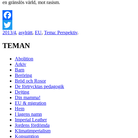
en gränslös värld, mot rasism.
Facebook
2013/4
,
asylrätt
,
EU
,
Tema: Perspektiv
.
Twitter
TEMAN
Abolition
Arkiv
Barn
Beröring
Bröd och Rosor
De förtrycktas pedagogik
Dejting
Din mamma!
EU & migration
Hem
I lagens namn
Imperial Leather
Jordens fördömda
Klimatimperialism
Konsumtion