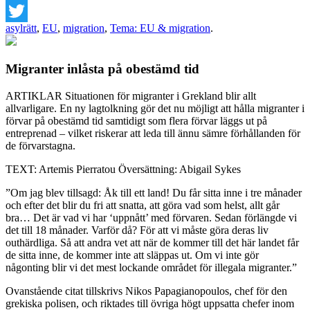
Facebook
asylrätt
,
EU
,
migration
,
Tema: EU & migration
.
Twitter
Migranter inlåsta på obestämd tid
ARTIKLAR
Situationen för migranter i Grekland blir allt
allvarligare. En ny lagtolkning gör det nu möjligt att hålla migranter i
förvar på obestämd tid samtidigt som flera förvar läggs ut på
entreprenad – vilket riskerar att leda till ännu sämre förhållanden för
de förvarstagna.
TEXT: Artemis Pierratou Översättning: Abigail Sykes
”Om jag blev tillsagd: Åk till ett land! Du får sitta inne i tre månader
och efter det blir du fri att snatta, att göra vad som helst, allt går
bra… Det är vad vi har ‘uppnått’ med förvaren. Sedan förlängde vi
det till 18 månader. Varför då? För att vi måste göra deras liv
outhärdliga. Så att andra vet att när de kommer till det här landet får
de sitta inne, de kommer inte att släppas ut. Om vi inte gör
någonting blir vi det mest lockande området för illegala migranter.”
Ovanstående citat tillskrivs Nikos Papagianopoulos, chef för den
grekiska polisen, och riktades till övriga högt uppsatta chefer inom