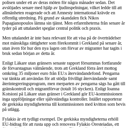
polisen under ett av deras möten för några månader sedan. Det
avslöjades senare med hjälp av ljudinspelningar, vilket ledde till att
allmänheten reagerade och att Amnesty international krävde en
offentlig utredning. På grund av skandalen fick Nikos
Papagianopoulos lämna sin tjänst. Men erfarenheterna från senare år
tyder på att uttalandet speglar central politik och praxis.
Men uttalandet är inte bara relevant för att visa på de överträdelser
mot mänskliga rättigheter som förekommit i Grekland på senare år,
utan även för hur den nya lagen om förvar av migranter har tagits i
bruk sedan början av detta år.
Enligt Läkare utan gränsers senaste rapport försummas fortfarande
de förvarstagnas välmående, trots att Grekland förra året mottog
omkring 35 miljoner euro från EU:s återvändandefond. Pengarna
var tänkta att användas för att stödja frivilligt återvändande samt
återintegreringsprogram, men merparten av pengarna sägs ha gått till
gränskontroll och migrantförvar (totalt 16 stycken). Enligt Ioanna
Kotsioni på Läkare utan gränser i Grekland gör EU-kommissionen
inga uppföljningar eller självständiga kontroller. Istället rapporterar
de grekiska myndigheterna till kommissionen med kvitton som bevis
på utlägg.
Fylakio är ett tydligt exempel. De grekiska myndigheterna erhöll
EU-bidrag för att rusta upp och renovera Fylakio Oresteiadas, ett