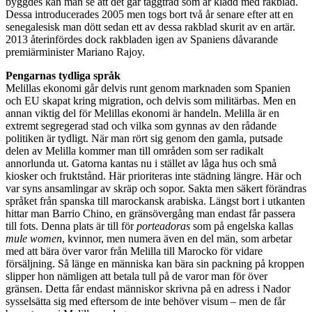
byggdes kan man se att det går taggtråd som är klädd med rakblad.
Dessa introducerades 2005 men togs bort två år senare efter att en
senegalesisk man dött sedan ett av dessa rakblad skurit av en artär.
2013 återinfördes dock rakbladen igen av Spaniens dåvarande
premiärminister Mariano Rajoy.
Pengarnas tydliga språk
Melillas ekonomi går delvis runt genom marknaden som Spanien
och EU skapat kring migration, och delvis som militärbas. Men en
annan viktig del för Melillas ekonomi är handeln. Melilla är en
extremt segregerad stad och vilka som gynnas av den rådande
politiken är tydligt. När man rört sig genom den gamla, putsade
delen av Melilla kommer man till områden som ser radikalt
annorlunda ut. Gatorna kantas nu i stället av låga hus och små
kiosker och fruktstånd. Här prioriteras inte städning längre. Här och
var syns ansamlingar av skräp och sopor. Sakta men säkert förändras
språket från spanska till marockansk arabiska. Längst bort i utkanten
hittar man Barrio Chino, en gränsövergång man endast får passera
till fots. Denna plats är till för
porteadoras
som på engelska kallas
mule women
, kvinnor, men numera även en del män, som arbetar
med att bära över varor från Melilla till Marocko för vidare
försäljning. Så länge en människa kan bära sin packning på kroppen
slipper hon nämligen att betala tull på de varor man för över
gränsen. Detta får endast människor skrivna på en adress i Nador
sysselsätta sig med eftersom de inte behöver visum – men de får