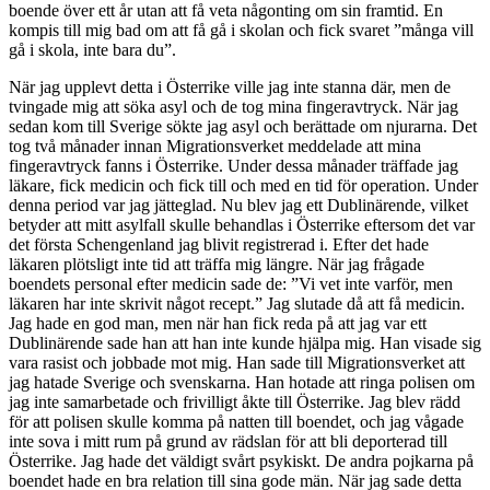
boende över ett år utan att få veta någonting om sin framtid. En
kompis till mig bad om att få gå i skolan och fick svaret ”många vill
gå i skola, inte bara du”.
När jag upplevt detta i Österrike ville jag inte stanna där, men de
tvingade mig att söka asyl och de tog mina fingeravtryck. När jag
sedan kom till Sverige sökte jag asyl och berättade om njurarna. Det
tog två månader innan Migrationsverket meddelade att mina
fingeravtryck fanns i Österrike. Under dessa månader träffade jag
läkare, fick medicin och fick till och med en tid för operation. Under
denna period var jag jätteglad. Nu blev jag ett Dublinärende, vilket
betyder att mitt asylfall skulle behandlas i Österrike eftersom det var
det första Schengenland jag blivit registrerad i. Efter det hade
läkaren plötsligt inte tid att träffa mig längre. När jag frågade
boendets personal efter medicin sade de: ”Vi vet inte varför, men
läkaren har inte skrivit något recept.” Jag slutade då att få medicin.
Jag hade en god man, men när han fick reda på att jag var ett
Dublinärende sade han att han inte kunde hjälpa mig. Han visade sig
vara rasist och jobbade mot mig. Han sade till Migrationsverket att
jag hatade Sverige och svenskarna. Han hotade att ringa polisen om
jag inte samarbetade och frivilligt åkte till Österrike. Jag blev rädd
för att polisen skulle komma på natten till boendet, och jag vågade
inte sova i mitt rum på grund av rädslan för att bli deporterad till
Österrike. Jag hade det väldigt svårt psykiskt. De andra pojkarna på
boendet hade en bra relation till sina gode män. När jag sade detta