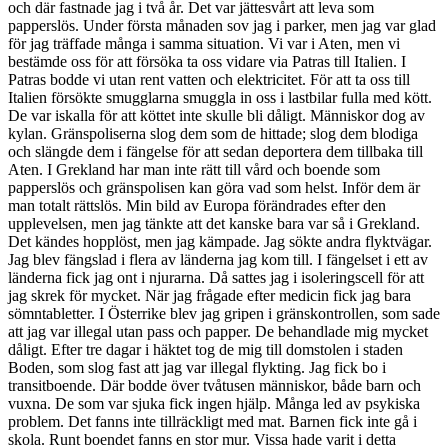
och där fastnade jag i två år. Det var jättesvårt att leva som
papperslös. Under första månaden sov jag i parker, men jag var glad
för jag träffade många i samma situation. Vi var i Aten, men vi
bestämde oss för att försöka ta oss vidare via Patras till Italien. I
Patras bodde vi utan rent vatten och elektricitet. För att ta oss till
Italien försökte smugglarna smuggla in oss i lastbilar fulla med kött.
De var iskalla för att köttet inte skulle bli dåligt. Människor dog av
kylan. Gränspoliserna slog dem som de hittade; slog dem blodiga
och slängde dem i fängelse för att sedan deportera dem tillbaka till
Aten. I Grekland har man inte rätt till vård och boende som
papperslös och gränspolisen kan göra vad som helst. Inför dem är
man totalt rättslös. Min bild av Europa förändrades efter den
upplevelsen, men jag tänkte att det kanske bara var så i Grekland.
Det kändes hopplöst, men jag kämpade. Jag sökte andra flyktvägar.
Jag blev fängslad i flera av länderna jag kom till. I fängelset i ett av
länderna fick jag ont i njurarna. Då sattes jag i isoleringscell för att
jag skrek för mycket. När jag frågade efter medicin fick jag bara
sömntabletter. I Österrike blev jag gripen i gränskontrollen, som sade
att jag var illegal utan pass och papper. De behandlade mig mycket
dåligt. Efter tre dagar i häktet tog de mig till domstolen i staden
Boden, som slog fast att jag var illegal flykting. Jag fick bo i
transitboende. Där bodde över tvåtusen människor, både barn och
vuxna. De som var sjuka fick ingen hjälp. Många led av psykiska
problem. Det fanns inte tillräckligt med mat. Barnen fick inte gå i
skola. Runt boendet fanns en stor mur. Vissa hade varit i detta