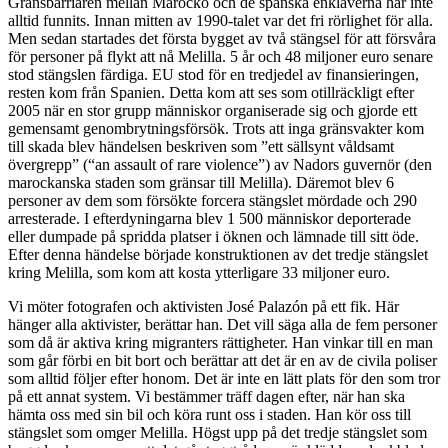
Gränsbarriären mellan Marocko och de spanska enklaverna har inte
alltid funnits. Innan mitten av 1990-talet var det fri rörlighet för alla.
Men sedan startades det första bygget av två stängsel för att försvåra
för personer på flykt att nå Melilla. 5 år och 48 miljoner euro senare
stod stängslen färdiga. EU stod för en tredjedel av finansieringen,
resten kom från Spanien. Detta kom att ses som otillräckligt efter
2005 när en stor grupp människor organiserade sig och gjorde ett
gemensamt genombrytningsförsök. Trots att inga gränsvakter kom
till skada blev händelsen beskriven som ”ett sällsynt våldsamt
övergrepp” (“an assault of rare violence”) av Nadors guvernör (den
marockanska staden som gränsar till Melilla). Däremot blev 6
personer av dem som försökte forcera stängslet mördade och 290
arresterade. I efterdyningarna blev 1 500 människor deporterade
eller dumpade på spridda platser i öknen och lämnade till sitt öde.
Efter denna händelse började konstruktionen av det tredje stängslet
kring Melilla, som kom att kosta ytterligare 33 miljoner euro.
Vi möter fotografen och aktivisten José Palazón på ett fik. Här
hänger alla aktivister, berättar han. Det vill säga alla de fem personer
som då är aktiva kring migranters rättigheter. Han vinkar till en man
som går förbi en bit bort och berättar att det är en av de civila poliser
som alltid följer efter honom. Det är inte en lätt plats för den som tror
på ett annat system. Vi bestämmer träff dagen efter, när han ska
hämta oss med sin bil och köra runt oss i staden. Han kör oss till
stängslet som omger Melilla. Högst upp på det tredje stängslet som