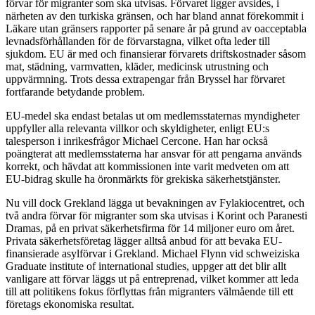
förvar för migranter som ska utvisas. Förvaret ligger avsides, i
närheten av den turkiska gränsen, och har bland annat förekommit i
Läkare utan gränsers rapporter på senare år på grund av oacceptabla
levnadsförhållanden för de förvarstagna, vilket ofta leder till
sjukdom. EU är med och finansierar förvarets driftskostnader såsom
mat, städning, varmvatten, kläder, medicinsk utrustning och
uppvärmning. Trots dessa extrapengar från Bryssel har förvaret
fortfarande betydande problem.
EU-medel ska endast betalas ut om medlemsstaternas myndigheter
uppfyller alla relevanta villkor och skyldigheter, enligt EU:s
talesperson i inrikesfrågor Michael Cercone. Han har också
poängterat att medlemsstaterna har ansvar för att pengarna används
korrekt, och hävdat att kommissionen inte varit medveten om att
EU-bidrag skulle ha öronmärkts för grekiska säkerhetstjänster.
Nu vill dock Grekland lägga ut bevakningen av Fylakiocentret, och
två andra förvar för migranter som ska utvisas i Korint och Paranesti
Dramas, på en privat säkerhetsfirma för 14 miljoner euro om året.
Privata säkerhetsföretag lägger alltså anbud för att bevaka EU-
finansierade asylförvar i Grekland. Michael Flynn vid schweiziska
Graduate institute of international studies, uppger att det blir allt
vanligare att förvar läggs ut på entreprenad, vilket kommer att leda
till att politikens fokus förflyttas från migranters välmående till ett
företags ekonomiska resultat.