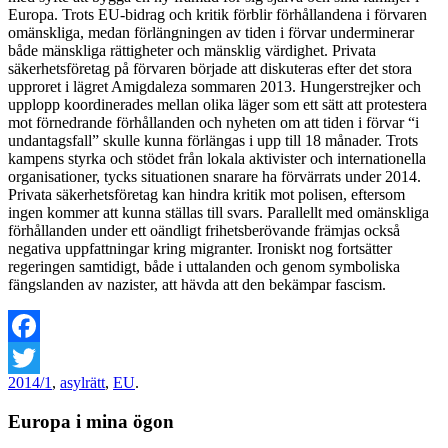
Europa. Trots EU-bidrag och kritik förblir förhållandena i förvaren
omänskliga, medan förlängningen av tiden i förvar underminerar
både mänskliga rättigheter och mänsklig värdighet. Privata
säkerhetsföretag på förvaren började att diskuteras efter det stora
upproret i lägret Amigdaleza sommaren 2013. Hungerstrejker och
upplopp koordinerades mellan olika läger som ett sätt att protestera
mot förnedrande förhållanden och nyheten om att tiden i förvar “i
undantagsfall” skulle kunna förlängas i upp till 18 månader. Trots
kampens styrka och stödet från lokala aktivister och internationella
organisationer, tycks situationen snarare ha förvärrats under 2014.
Privata säkerhetsföretag kan hindra kritik mot polisen, eftersom
ingen kommer att kunna ställas till svars. Parallellt med omänskliga
förhållanden under ett oändligt frihetsberövande främjas också
negativa uppfattningar kring migranter. Ironiskt nog fortsätter
regeringen samtidigt, både i uttalanden och genom symboliska
fängslanden av nazister, att hävda att den bekämpar fascism.
Facebook
2014/1
,
asylrätt
,
EU
.
Twitter
Europa i mina ögon