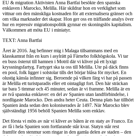
EU & migration
Aktivisten Anna Bartfai besökte den spanska
enklaven i Marocko, Melilla. Här skildrar hon en verklighet som
vittnar om den mänskliga kostnaden för att externalisera gränser och
om vilka marknader det skapar. Hon ger oss en träffande analys över
hur en repressiv migrationspolitik gynnar en skoningslös kapitalism.
Välkommen att möta EU i miniatyr.
TEXT: Anna Bartfai
Året är 2016. Jag befinner mig i Malaga tillsammans med en
klasskamrat från en kurs i asylrätt på Färnebo folkhögskola. Vi tar
en buss österut till hamnen i Motril där vi kliver på ett lyxigt
kryssningsfartyg. Fartyget ska ta oss till Melilla. Ute på däck finns
en pool, folk ligger i solstolar tills det börjar blåsa för mycket. En
olustig känsla infinner sig. Beroende på vilken färg vi har på passen
är Melilla ett turistparadis eller ett ointagligt fort. Den här sträckan
tar bara 5 timmar och 45 minuter, sedan är vi framme. Melilla är en
av två spanska enklaver: en del av Spanien utan landförbindelse, i
nordligaste Marocko. Den andra heter Ceuta. Denna plats har tillhört
Spanien ända sedan den koloniserades år 1497. När Marocko blev
självständigt 1956 behöll Spanien Melilla som enklav.
Det första vi möts av när vi kliver av båten är en staty av Franco. En
av få i hela Spanien som fortfarande står kvar. Statyn står rest
framför den stenmur som ringar in den gamla delen av staden – den