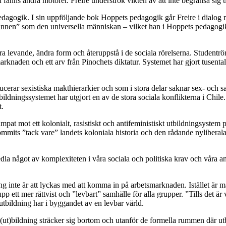
 fanns andra motorer. Freire underströk vikten av att inte begränsa sig 
s pedagogik. I sin uppföljande bok Hoppets pedagogik går Freire i dialog m
nnen” som den universella människan – vilket han i Hoppets pedagogik a
ara levande, ändra form och återuppstå i de sociala rörelserna. Studentrö
arknaden och ett arv från Pinochets diktatur. Systemet har gjort tusental
cerar sexistiska makthierarkier och som i stora delar saknar sex- och
bildningssystemet har utgjort en av de stora sociala konflikterna i Chile
t.
pat mot ett kolonialt, rasistiskt och antifeministiskt utbildningsystem
kommits ”tack vare” landets koloniala historia och den rådande nyliberal
la något av komplexiteten i våra sociala och politiska krav och våra ansp
g inte är att lyckas med att komma in på arbetsmarknaden. Istället är mål
pp ett mer rättvist och ”levbart” samhälle för alla grupper.
”
Tills det är
l utbildning har i byggandet av en levbar värld.
v (ut)bildning sträcker sig bortom och utanför de formella rummen där u