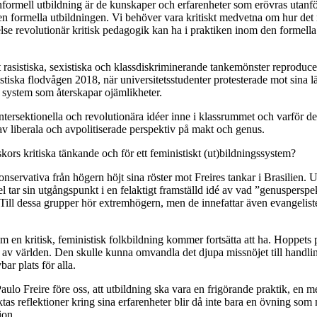
nformell utbildning är de kunskaper och erfarenheter som erövras utanfö
n formella utbildningen. Vi behöver vara kritiskt medvetna om hur det
delse revolutionär kritisk pedagogik kan ha i praktiken inom den formella
tt rasistiska, sexistiska och klassdiskriminerande tankemönster reprodu
istiska flodvågen 2018, när universitetsstudenter protesterade mot sina lä
t system som återskapar ojämlikheter.
intersektionella och revolutionära idéer inne i klassrummet och varför dess
s av liberala och avpolitiserade perspektiv på makt och genus.
kors kritiska tänkande och för ett feministiskt (ut)bildningssystem?
onservativa från högern höjt sina röster mot Freires tankar i Brasilien.
del tar sin utgångspunkt i en felaktigt framställd idé av vad
”
genusperspek
Till d
essa grupper hör extremhögern, men
de
innefattar även evangelist
m en kritisk, feministisk folkbildning kommer fortsätta att ha. Hoppet
lar av världen. Den skulle kunna omvandla det djupa missnöjet till hand
ar plats för alla.
Paulo Freire före oss, att utbildning ska vara en frigörande praktik, en
 reflektioner kring sina erfarenheter blir då inte bara en övning som ma
ion.