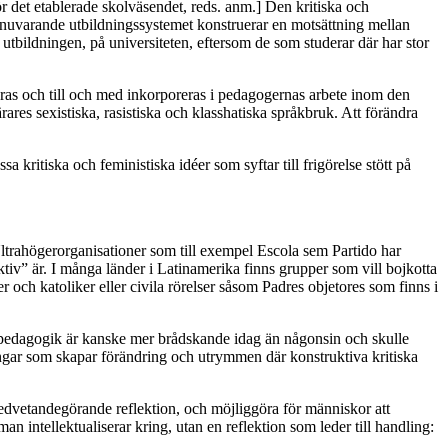
r det etablerade skolväsendet, reds. anm.
]
Den kritiska och
 nuvarande utbildningssystemet konstruerar en motsättning mellan
 utbildningen, på universiteten, eftersom de som studerar där har stor
ceras och till och med inkorporeras i pedagogernas arbete inom den
rares sexistiska, rasistiska och klasshatiska språkbruk. Att förändra
a kritiska och feministiska idéer som syftar till frigörelse stött på
 Ultrahögerorganisationer som till exempel Escola sem Partido har
tiv” är. I många länder i Latinamerika finns grupper som vill bojkotta
er och katoliker eller civila rörelser såsom Padres objetores som finns i
s pedagogik är kanske mer brådskande idag än någonsin och skulle
lingar som skapar förändring och utrymmen där konstruktiva kritiska
 medvetandegörande reflektion
,
och möjliggöra för människor att
n intellektualiserar kring, utan en reflektion som leder till handling
: