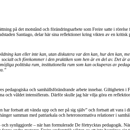
sättning på det motstånd och förändringsarbete som Freire satte i rörelse
udstaden Santiago, delar här sina reflektioner kring vikten av en kritisk 
ldning kan eller inte kan, utan diskutera var den kan, hur den kan, me
 socialt och förekommer i den praktiken som hen är en del av. Det är at
s möjliga politiska rum, institutionella rum som kan ockuperas av peda
va.”
s pedagogiska och samhällsförändrande arbete innebar. Giltigheten i Fre
na och våldet intensifierats. Därför skulle jag här vilja göra en reflektio
n har fortsatt att vända upp och ner på sig själv
”
och fortsatt att vara i 
n hänger samman med patriarkala och heteronormativa relationer i samhäl
 – och synliggjorde – när han formulerade De förtrycktas pedagogik. Nä