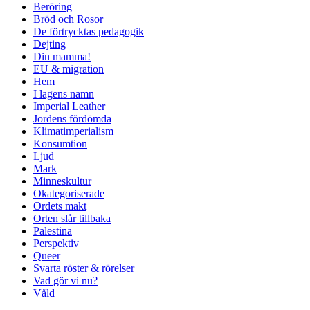
Beröring
Bröd och Rosor
De förtrycktas pedagogik
Dejting
Din mamma!
EU & migration
Hem
I lagens namn
Imperial Leather
Jordens fördömda
Klimatimperialism
Konsumtion
Ljud
Mark
Minneskultur
Okategoriserade
Ordets makt
Orten slår tillbaka
Palestina
Perspektiv
Queer
Svarta röster & rörelser
Vad gör vi nu?
Våld