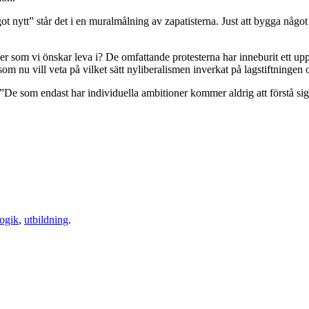
ot nytt” står det i en muralmålning av zapatisterna. Just att bygga någ
ier som vi önskar leva i? De omfattande protesterna har inneburit ett uppv
om nu vill veta på vilket sätt nyliberalismen inverkat på lagstiftningen o
 ”De som endast har individuella ambitioner kommer aldrig att förstå 
ogik
,
utbildning
.