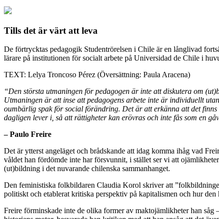
Tills det är värt att leva
De förtrycktas pedagogik
Studentrörelsen i Chile är en långlivad fort
lärare på institutionen för socialt arbete på Universidad de Chile i huv
TEXT: Lelya Troncoso Pérez (Översättning: Paula Aracena)
“Den största utmaningen för pedagogen är inte att diskutera om (ut)bi
Utmaningen är att inse att pedagogens arbete inte är individuellt utan
oumbärlig spak för social förändring. Det är att erkänna att det finn
dagligen lever i, så att rättigheter kan erövras och inte fås som en gå
– Paulo Freire
Det är ytterst angeläget och brådskande att idag komma ihåg vad Freire
våldet han fördömde inte har försvunnit, i stället ser vi att ojämlikheter
(ut)bildning i det nuvarande chilenska sammanhanget.
Den feministiska folkbildaren Claudia Korol
s
kriver att
”
folkbildninge
politiskt och etablerat kritiska perspektiv på kapitalismen och hur de
Freire förminskade inte de olika former av maktojämlikheter han såg