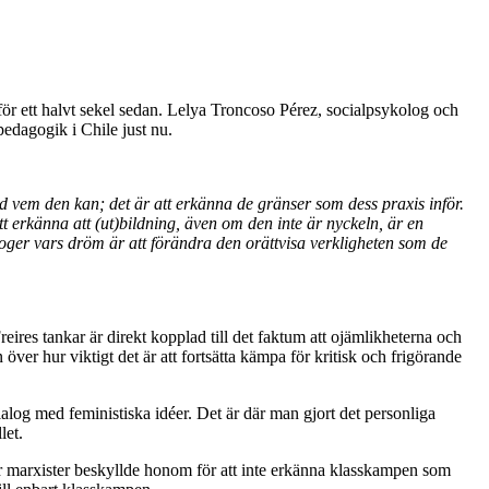
 för ett halvt sekel sedan. Lelya Troncoso Pérez, socialpsykolog och
pedagogik i Chile just nu.
d vem den kan; det är att erkänna de gränser som dess praxis inför.
t erkänna att (ut)bildning, även om den inte är nyckeln, är en
goger vars dröm är att förändra den orättvisa verkligheten som de
ires tankar är direkt kopplad till det faktum att ojämlikheterna och
n över hur viktigt det är att fortsätta kämpa för kritisk och frigörande
dialog med feministiska idéer. Det är där man gjort det personliga
let.
r marxister beskyllde honom för att inte erkänna klasskampen som