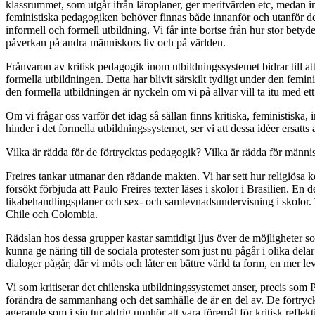
klassrummet, som utgår
i
från läroplaner, ger meritvärden etc, medan i
feministiska pedagogiken behöver finnas både innanför och utanför de
informell och formell utbildning. Vi får inte bortse från hur stor bety
påverkan
på
andra människors liv och
på
världen.
Frånvaron av kritisk pedagogik inom utbildningssystemet bidrar till a
formella utbildningen. Detta har blivit särskilt tydligt under den femin
den formella utbildningen är nyckeln om vi på allvar vill ta itu med et
Om vi frågar oss varför det idag så sällan finns kritiska, feministiska, 
hinder i det formella utbildningssystemet, ser vi att dessa idéer ersatt
Vilka är rädda för de förtrycktas pedagogik? Vilka är rädda för männis
Freires tankar utmanar den rådande makten. Vi har sett hur religiösa k
försökt förbjuda att Paulo Freires texter läs
e
s i skolor i Brasilien. En 
likabehandlingsplaner och sex- och samlevnadsundervisning i skolor.
Chile och Colombia.
Rädslan hos dessa grupper kastar samtidigt ljus
över
de möjligheter so
kunna ge näring till de sociala protester som just nu pågår i olika de
dialoger pågår, där vi möts och låter en bättre värld ta form, en mer levb
Vi som kritiserar det chilenska utbildningssystemet anser, precis som 
förändra de sammanhang och det samhälle de är en del av. De förtrycktas
agerande som i sin tur aldrig upphör att vara föremål för kritisk reflekt