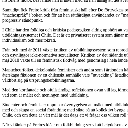
historiens motor, besvarade han kritiken med att han ansåg att det även
Samtidigt fick Freire kritik från feministiskt håll efter De förtryckta
”
machospråk” i boken och för att han rättfärdigat användandet av
”
ma
progressiv ståndpunkt.
I Chile har den folkliga och kritiska pedagogiken aldrig upphört att v
utbildningssystemet i Chile. Det är ett privatiserat system som tjänar m
individualism och meritokrati.
Från och med år 2011 växte kritiken av utbildningssystem som reprodu
och osynliggör icke-normativa sexualiteter. Kritiken av det rådande ut
maj 2018 växte till en feministisk flodvåg med genomslag i hela lande
Mapucheurfolket, dekoloniala feminister och andra som i årtionden käm
återskapa fiktionen av ett chilenskt samhälle vars ”utveckling” åstad
våldfört sig på ursprungsbefolkningarna.
Med den kortfattade och ofullständiga reflektionen ovan vill jag förmed
vad som är målet och meningen med utbildning.
Studenter och feminister upprepar övertygelsen att målet med utbildnin
med och skapa en social förändring med sikte på att kollektivt bygga u
Chile, och om detta är vårt mål är det dags att vi frågar oss vilken rol
När vi tänker på Freires idéer om folkbildning ser vi att betydelsen a