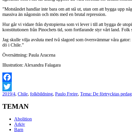
”Motståndet handlar inte bara om att stå ut, utan
om
att bygga upp någ
massiva än någonsin och möts med en brutal repression.
Hur går vi vidare från dystopierna som vi lever i till att bygga de utop
konstitutionen från Pinochets tid, som fortfarande styr vårt land. Folk s
Jag skulle vilja avsluta med två slagord som översvämmar våra gator:
dö i Chile.”
Översättning: Paula Aracena
Illustration: Alexandra Falagara
Facebook
2019/4
,
Chile
,
folkbildning
,
Paulo Freire
,
Tema: De förtrycktas pedag
Twitter
TEMAN
Abolition
Arkiv
Barn