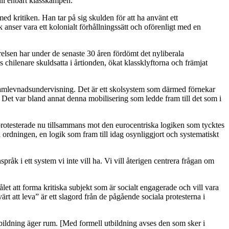
till enbart klasskampen.
ed kritiken. Han tar på sig skulden för att ha använt ett
nser vara ett kolonialt förhållningssätt och oförenligt med en
relsen har under de senaste 30 åren fördömt det nyliberala
s chilenare skuldsatta i årtionden, ökat klassklyftorna och främjat
 samlevnadsundervisning. Det är ett skolsystem som därmed förnekar
. Det var bland annat denna mobilisering som ledde fram till det som i
 protesterade nu tillsammans mot den eurocentriska logiken som tycktes
a ordningen
,
en logik som fram till idag osynliggjort och systematiskt
råk i ett system vi inte vill ha. Vi vill återigen centrera frågan om
et att forma kritiska subjekt som är socialt engagerade och vill vara
 värt att leva” är ett slagord från de pågående sociala protesterna i
tbildning äger rum.
[
Med formell utbildning avses den som sker i