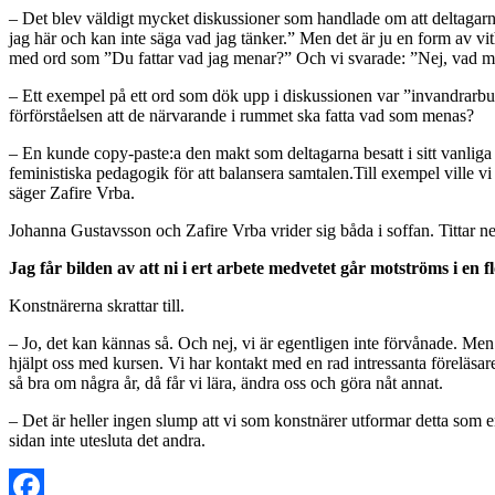
– Det blev väldigt mycket diskussioner som handlade om att deltagarna up
jag här och kan inte säga vad jag tänker.” Men det är ju en form av 
med ord som ”Du fattar vad jag menar?” Och vi svarade: ”Nej, vad menar
– Ett exempel på ett ord som dök upp i diskussionen var ”invandrarbuti
förförståelsen att de närvarande i rummet ska fatta vad som menas?
– En kunde copy-paste:a den makt som deltagarna besatt i sitt vanliga j
feministiska pedagogik för att balansera samtalen.Till exempel ville vi d
säger Zafire Vrba.
Johanna Gustavsson och Zafire Vrba vrider sig båda i soffan. Tittar ner 
Jag får bilden av att ni i ert arbete medvetet går motströms i en 
Konstnärerna skrattar till.
– Jo, det kan kännas så. Och nej, vi är egentligen inte förvånade. Me
hjälpt oss med kursen. Vi har kontakt med en rad intressanta föreläsare 
så bra om några år, då får vi lära, ändra oss och göra nåt annat.
– Det är heller ingen slump att vi som konstnärer utformar detta som en
sidan inte utesluta det andra.