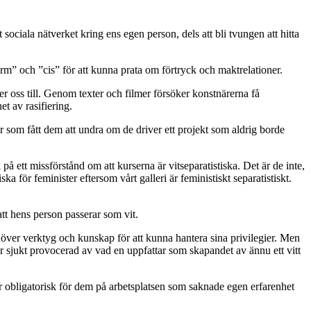
 sociala nätverket kring ens egen person, dels att bli tvungen att hitta
rm” och ”cis” för att kunna prata om förtryck och maktrelationer.
 oss till. Genom texter och filmer försöker konstnärerna få
et av rasifiering.
ter som fått dem att undra om de driver ett projekt som aldrig borde
 ett missförstånd om att kurserna är vitseparatistiska. Det är de inte,
a för feminister eftersom vårt galleri är feministiskt separatistiskt.
 att hens person passerar som vit.
 behöver verktyg och kunskap för att kunna hantera sina privilegier. Men
blir sjukt provocerad av vad en uppfattar som skapandet av ännu ett vitt
ar obligatorisk för dem på arbetsplatsen som saknade egen erfarenhet