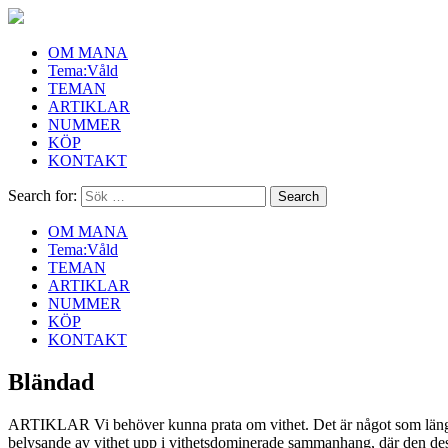
OM MANA
Tema:Våld
TEMAN
ARTIKLAR
NUMMER
KÖP
KONTAKT
Search for:
OM MANA
Tema:Våld
TEMAN
ARTIKLAR
NUMMER
KÖP
KONTAKT
Bländad
ARTIKLAR
Vi behöver kunna prata om vithet. Det är något som läng
belysande av vithet upp i vithetsdominerade sammanhang, där den de