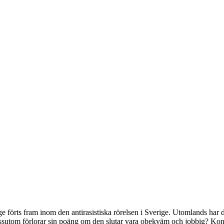
e förts fram inom den antirasistiska rörelsen i Sverige. Utomlands har de
ssutom förlorar sin poäng om den slutar vara obekväm och jobbig? K