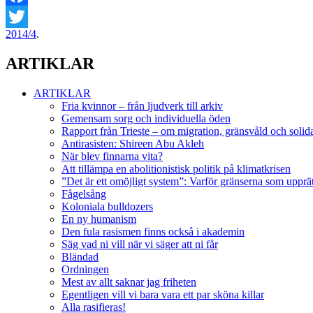
Facebook
2014/4
.
Twitter
ARTIKLAR
ARTIKLAR
Fria kvinnor – från ljudverk till arkiv
Gemensam sorg och individuella öden
Rapport från Trieste – om migration, gränsvåld och solida
Antirasisten: Shireen Abu Akleh
När blev finnarna vita?
Att tillämpa en abolitionistisk politik på klimatkrisen
”Det är ett omöjligt system”: Varför gränserna som upprät
Fågelsång
Koloniala bulldozers
En ny humanism
Den fula rasismen finns också i akademin
Säg vad ni vill när vi säger att ni får
Bländad
Ordningen
Mest av allt saknar jag friheten
Egentligen vill vi bara vara ett par sköna killar
Alla rasifieras!