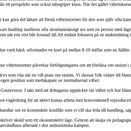
från ett perspektiv som också inbegriper klass. När det gäller vithetsku
göra det lättare att förstå vithetsnormer för den som själv ofta kän
rs hudfärg rasifieras ofta slentrianmässigt ses som en person med lägre k
 när ens röst blir lyssnad till.Att endast fokusera på en maktordning i t
l har varit hård, utformades en kurs på mellan 8-10 träffar som nu hållit
er hur vithetsnormer påverkar förfrågningarna om att föreläsa om rasis
levs som vita när en vill prata om rasism. Vi slussar folk vidare till blan
 egen position som medskapare av normaliserad vithet.
 Gustavsson. I takt med att deltagarna upptäcker sin vithet och hur blä
tan en vägledning för att aktivt kunna arbeta mot konventionell reproduce
Det handlar om en konstruktiv konflikt som vi vill ska leda till handling, 
e beskriver skuld som ett okonstruktivt läge. Genom att skapa en pedagogis
bli användbara allierade i den antirasistiska kampen.