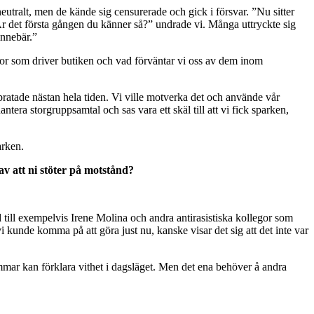
eutralt, men de kände sig censurerade och gick i försvar. ”Nu sitter
 det första gången du känner så?” undrade vi. Många uttryckte sig
nnebär.”
iskor som driver butiken och vad förväntar vi oss av dem inom
atade nästan hela tiden. Vi ville motverka det och använde vår
ntera storgruppsamtal och sas vara ett skäl till att vi fick sparken,
arken.
v att ni stöter på motstånd?
band till exempelvis Irene Molina och andra antirasistiska kollegor som
 vi kunde komma på att göra just nu, kanske visar det sig att det inte var
mmar kan förklara vithet i dagsläget. Men det ena behöver å andra