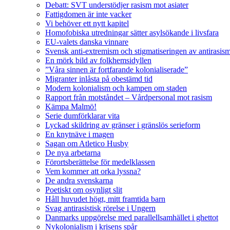
Debatt: SVT understödjer rasism mot asiater
Fattigdomen är inte vacker
Vi behöver ett nytt kapitel
Homofobiska utredningar sätter asylsökande i livsfara
EU-valets danska vinnare
Svensk anti-extremism och stigmatiseringen av antirasis
En mörk bild av folkhemsidyllen
”Våra sinnen är fortfarande kolonialiserade”
Migranter inlåsta på obestämd tid
Modern kolonialism och kampen om staden
Rapport från motståndet – Vårdpersonal mot rasism
Kämpa Malmö!
Serie dumförklarar vita
Lyckad skildring av gränser i gränslös serieform
En knytnäve i magen
Sagan om Atletico Husby
De nya arbetarna
Förortsberättelse för medelklassen
Vem kommer att orka lyssna?
De andra svenskarna
Poetiskt om osynligt slit
Håll huvudet högt, mitt framtida barn
Svag antirasistisk rörelse i Ungern
Danmarks uppgörelse med parallellsamhället i ghettot
Nykolonialism i krisens spår