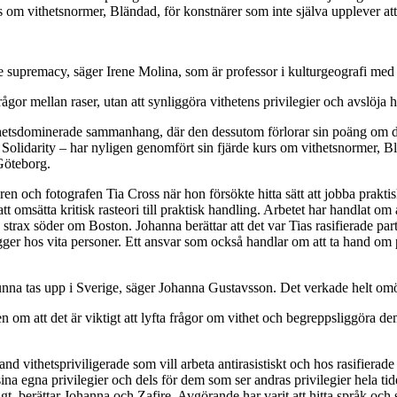
om vithetsnormer, Bländad, för konstnärer som inte själva upplever att d
ite supremacy, säger Irene Molina, som är professor i kulturgeografi med
dfrågor mellan raser, utan att synliggöra vithetens privilegier och avslöja
ithetsdominerade sammanhang, där den dessutom förlorar sin poäng om
rity – har nyligen genomfört sin fjärde kurs om vithetsnormer, Bländad
Göteborg.
en och fotografen Tia Cross när hon försökte hitta sätt att jobba pra
 att omsätta kritisk rasteori till praktisk handling. Arbetet har handlat
d strax söder om Boston. Johanna berättar att det var Tias rasifierade
gger hos vita personer. Ett ansvar som också handlar om att ta hand om 
kunna tas upp i Sverige, säger Johanna Gustavsson. Det verkade helt omöj
n om att det är viktigt att lyfta frågor om vithet och begreppsliggöra de
land vithetspriviligerade som vill arbeta antirasistiskt och hos rasifierad
ina egna privilegier och dels för dem som ser andras privilegier hela tid
gt, berättar Johanna och Zafire. Avgörande har varit att hitta språk o