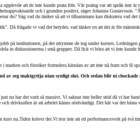
plevde att de inte kunde prata fritt. Vår poäng var att språk inte är n
vithetsuppvaknande och i grunden positivt, säger Johanna Gustavsson. ”Är
 du? Säg vad du tänker så att vi tillsammans kan diskutera vad det i
k”. Då frågade vi vad det betyder, vad tänker en att det är för männ
obb på institutionen, på det utrymme de tog under kursen. Ledningen pr
ela in diskussionerna i små grupper. Då fick vi höra att vi inte kunde ha
i marken och försöker formulera känslan av att inte nå fram och få sp
flod av seg maktgyttja utan synligt slut. Och sedan blir ni chockade a
n just nu har det varit så massivt. Vi saknar inte heller stöd då vi har 
och drivkraften är att arbetet känns nödvändigt. Det här var det bästa
 kurs nu.Tiden kräver det.Vi tror inte att ett performanceverk på två ti