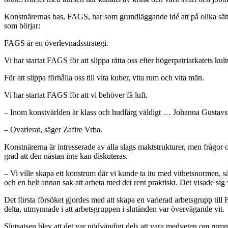
Konstnärernas bas, FAGS, har som grundläggande idé att på olika sa
som börjar:
FAGS är en överlevnadsstrategi.
Vi har startat FAGS för att slippa rätta oss efter högerpatriarkatets kult
För att slippa förhålla oss till vita kuber, vita rum och vita män.
Vi har startat FAGS för att vi behöver få luft.
– Inom konstvärlden är klass och hudfärg väldigt … Johanna Gustavsson
– Ovarierat, säger Zafire Vrba.
Konstnärerna är intresserade av alla slags maktstrukturer, men frågor 
grad att den nästan inte kan diskuteras.
– Vi ville skapa ett konstrum där vi kunde ta itu med vithetsnormen, s
och en helt annan sak att arbeta med det rent praktiskt. Det visade sig v
Det första försöket gjordes med att skapa en varierad arbetsgrupp till
delta, utmynnade i att arbetsgruppen i slutänden var övervägande vit.
Slutsatsen blev att det var nödvändigt dels att vara medveten om rumm