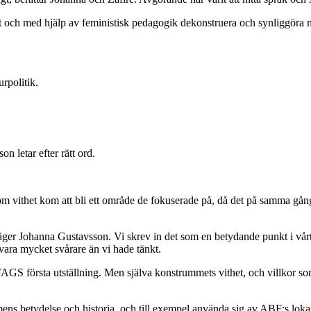
̈tt och med hjälp av feministisk pedagogik dekonstruera och synliggöra
urpolitik.
 letar efter rätt ord.
om vithet kom att bli ett område de fokuserade på, då det på samma gån
äger Johanna Gustavsson. Vi skrev in det som en betydande punkt i vårt
ara mycket svårare än vi hade tänkt.
 FAGS första utställning. Men själva konstrummets vithet, och villkor so
ens betydelse och historia, och till exempel använda sig av ABF:s lokal