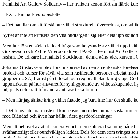
Feminist Art Gallery Solidarity – har nyligen genomfört sin fjärde kurs 
TEXT: Emma Eleonorasdotter
– Det handlar om att förstå hur vithet strukturellt överordnas, om wh
Syftet är inte att kritisera den vita hudfärgen i sig eller dela upp skul
Men hur förs en sådan laddad fråga som belysande av vithet upp i v
Gustavsson och Zafire Vrba som driver FAGS – Feminist Art Gallery Solida
rasism. De tidigare har hållits i Stockholm, denna gång gick kursen i 
Johanna Gustavsson blev först inspirerad av den amerikanska föreläsar
projekt och kurser för såväl vita som rasifierade personer arbetat med
grupper i USA, främst på ett lokalt och regionalt plan kring Cape Co
uppmärksam på hur ansvaret för synliggörande av vithetsskapandet li
tid, plats och kraft från andra antirasistiska forum.
– Men när jag tänkte kring vithet fattade jag bara inte hur det skulle 
– Det finns i det närmaste ett konsensus inom den antirasistiska rörelse
med Bländad och även har hållit i flera gästföreläsningar.
Men att behovet av att diskutera vithet är en etablerad sanning både b
svårhanterligt eller oundvikligen laddat. Dels för dem som tvingas se s
bruk.Arbetet med kursen har kantats av kritik och varit svårt och jobbi