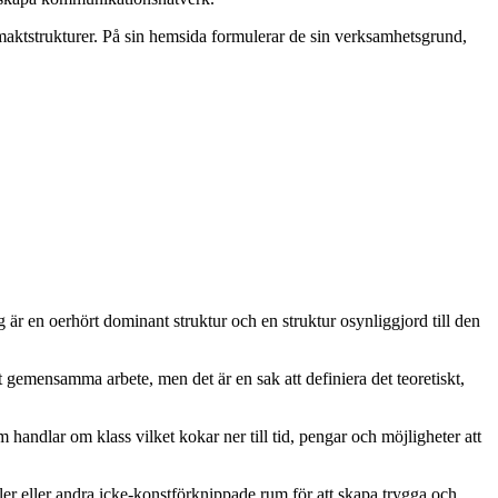
 maktstrukturer. På sin hemsida formulerar de sin verksamhetsgrund,
g är en oerhört dominant struktur och en struktur osynliggjord till den
 gemensamma arbete, men det är en sak att definiera det teoretiskt,
m handlar om klass vilket kokar ner till tid, pengar och möjligheter att
er eller andra icke-konstförknippade rum för att skapa trygga och