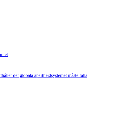
ritet
thåller det globala apartheidsystemet måste falla