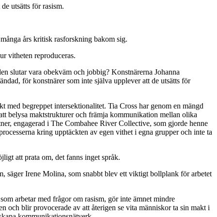
e utsätts för rasism.
 många års kritisk rasforskning bakom sig.
 hur vitheten reproduceras.
 den slutar vara obekväm och jobbig? Konstnärerna Johanna
, för konstnärer som inte själva upplever att de utsätts för
ktiskt med begreppet intersektionalitet. Tia Cross har genom en mängd
 om att belysa maktstrukturer och främja kommunikation mellan olika
 partner, engagerad i The Combahee River Collective, som gjorde henne
processerna kring upptäckten av egen vithet i egna grupper och inte ta
ligt att prata om, det fanns inget språk.
m, säger Irene Molina, som snabbt blev ett viktigt bollplank för arbetet
e som arbetar med frågor om rasism, gör inte ämnet mindre
en och blir provocerade av att återigen se vita människor ta sin makt i
ch skapa kommunikationsnätverk.