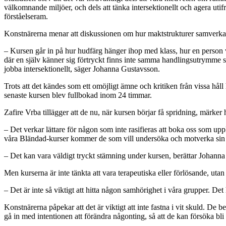
välkomnande miljöer, och dels att tänka intersektionellt och agera uti
förståelseram.
Konstnärerna menar att diskussionen om hur maktstrukturer samverkar kan 
– Kursen går in på hur hudfärg hänger ihop med klass, hur en person va
där en själv känner sig förtryckt finns inte samma handlingsutrymme som
jobba intersektionellt, säger Johanna Gustavsson.
Trots att det kändes som ett omöjligt ämne och kritiken från vissa hål
senaste kursen blev fullbokad inom 24 timmar.
Zafire Vrba tillägger att de nu, när kursen börjar få spridning, märk
– Det verkar lättare för någon som inte rasifieras att boka oss som upp
våra Bländad-kurser kommer de som vill undersöka och motverka sin
– Det kan vara väldigt tryckt stämning under kursen, berättar Johanna
Men kurserna är inte tänkta att vara terapeutiska eller förlösande, u
– Det är inte så viktigt att hitta någon samhörighet i våra grupper. 
Konstnärerna påpekar att det är viktigt att inte fastna i vit skuld. D
gå in med intentionen att förändra någonting, så att de kan försöka 