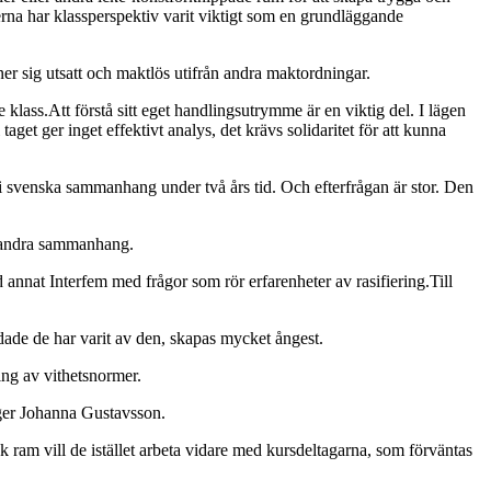
rserna har klassperspektiv varit viktigt som en grundläggande
ner sig utsatt och maktlös utifrån andra maktordningar.
lass.Att förstå sitt eget handlingsutrymme är en viktig del. I lägen
aget ger inget effektivt analys, det krävs solidaritet för att kunna
s i svenska sammanhang under två års tid. Och efterfrågan är stor. Den
m i andra sammanhang.
d annat Interfem med frågor som rör erfarenheter av rasifiering.Till
ndade de har varit av den, skapas mycket ångest.
ring av vithetsnormer.
säger Johanna Gustavsson.
k ram vill de istället arbeta vidare med kursdeltagarna, som förväntas