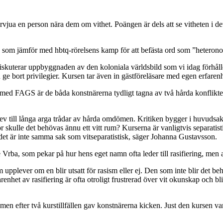
vjua en person nära dem om vithet. Poängen är dels att se vitheten i det
 som jämför med hbtq-rörelsens kamp för att befästa ord som ”heterono
skuterar uppbyggnaden av den koloniala världsbild som vi idag förhåller
h ge bort privilegier. Kursen tar även in gästföreläsare med egen erfarenh
un med FAGS är de båda konstnärerna tydligt tagna av två hårda konflik
v till långa arga trådar av hårda omdömen. Kritiken bygger i huvudsak på
skulle det behövas ännu ett vitt rum? Kurserna är vanligtvis separatistisk
sm, det är inte samma sak som vitseparatistisk, säger Johanna Gustavsson.
ire Vrba, som pekar på hur hens eget namn ofta leder till rasifiering, men
v som upplever om en blir utsatt för rasism eller ej. Den som inte blir det
renhet av rasifiering är ofta otroligt frustrerad över vit okunskap och 
men efter två kurstillfällen gav konstnärerna kicken. Just den kursen v