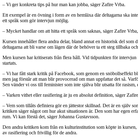
– Vi ger konkreta tips på hur man kan jobba, säger Zafire Vrba.
Ett exempel är en övning i form av en hemläxa där deltagarna ska inter
ett språk som gör intervjun möjlig.
– Mycket handlar om att hitta ett språk som saknas, säger Zafire Vrba,
Kursen innehåller flera andra delar, bland annat en historisk del som di
deltagarna att bli varse om lägen där de behöver ta ett steg tillbaka oc
Men kursen har kritiserats från flera håll. Vid tidpunkten för intervj
startats.
– Vi har fått stark kritik på Facebook, som genom en snöbollseffekt ble
men jag förstår att man blir provocerad om man uppfattar det så. Varför 
Sen vänder vi oss till feminister som inte själva blir utsatta för rasi
– Varken vithet eller rasifiering är ju en absolut definition, säger Zaf
– Vem som tillåts definiera gör en jättestor skillnad. Det är en själ
kritiken säger något om hur akut situationen är. Den som har egen erfa
rum. Vi kan förstå det, säger Johanna Gustavsson.
Den andra kritiken kom från en kulturinstitution som köpte in kursen, 
av rasifiering och frivillig för de andra.