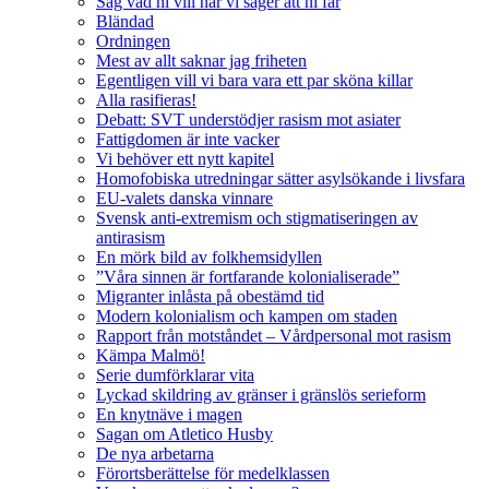
Säg vad ni vill när vi säger att ni får
Bländad
Ordningen
Mest av allt saknar jag friheten
Egentligen vill vi bara vara ett par sköna killar
Alla rasifieras!
Debatt: SVT understödjer rasism mot asiater
Fattigdomen är inte vacker
Vi behöver ett nytt kapitel
Homofobiska utredningar sätter asylsökande i livsfara
EU-valets danska vinnare
Svensk anti-extremism och stigmatiseringen av
antirasism
En mörk bild av folkhemsidyllen
”Våra sinnen är fortfarande kolonialiserade”
Migranter inlåsta på obestämd tid
Modern kolonialism och kampen om staden
Rapport från motståndet – Vårdpersonal mot rasism
Kämpa Malmö!
Serie dumförklarar vita
Lyckad skildring av gränser i gränslös serieform
En knytnäve i magen
Sagan om Atletico Husby
De nya arbetarna
Förortsberättelse för medelklassen