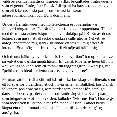
våldsbejakande nazistiska grupper (vilket bekräftades i intervjuerna
som vi genomförde), har Dansk folkeparti lyckats positionera sig
som ett icke-rasistiskt parti, som endast kritiserar
integrationspolitiken och EU:s dominans.
Under våra intervjuer med högerextrema grupperingar var
följdverkningarna av Dansk folkepartis metoder uppenbara. Till och
med de minsta extremistgrupperna var duktiga på PR. En av deras
ledare, som ansåg att alla icke-danskar skulle utrotas (vilket jag
antog innefattade mig själv), skickade ett sms till mig efter vår
intervju för att säga att det hade varit ett nöje att träffa mig.
Och denna hållning av ”icke-rasistisk integration” har uppenbarligen
påverkat den danska mentaliteten. En dansk kille sa nyligen till mig
– vilket jag tolkade som ett försök till raggningsreplik – att jag var
”politikernas ideala, eftertraktade typ av invandrare”.
Förutom att framställa sitt anti-islamistiska budskap som liberalt, som
ett försvar för yttrandefrihet och i synnerhet jämställdhet, har Dansk
folkeparti positionerat sig som partiet som kämpar för ”vanliga”
danskar. Den av partiets ledare som suttit längst, Pia Kjærsgaard,
som tidigare arbetat inom vården, kallades “Mamma Pia”. Hon sågs
som motsatsen till elitpolitiker från medelklassen. Landet tycks
längta efter den romatiserade jämlika politik som det en gångs
ansågs ha.