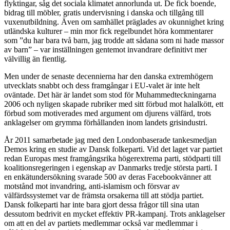
flyktingar, såg det sociala klimatet annorlunda ut. De fick boende,
bidrag till möbler, gratis undervisning i danska och tillgång till
vuxenutbildning. Även om samhället präglades av okunnighet kring
utländska kulturer – min mor fick regelbundet höra kommentarer
som ”du har bara två barn, jag trodde att sådana som ni hade massor
av barn” – var inställningen gentemot invandrare definitivt mer
välvillig än fientlig.
Men under de senaste decennierna har den danska extremhögern
utvecklats snabbt och dess framgångar i EU-valet är inte helt
oväntade. Det här är landet som stod för Muhammedteckningarna
2006 och nyligen skapade rubriker med sitt förbud mot halalkött, ett
förbud som motiverades med argument om djurens välfärd, trots
anklagelser om grymma förhållanden inom landets grisindustri.
År 2011 samarbetade jag med den Londonbaserade tankesmedjan
Demos kring en studie av Dansk folkeparti. Vid det laget var partiet
redan Europas mest framgångsrika högerextrema parti, stödparti till
koalitionsregeringen i egenskap av Danmarks tredje största parti. I
en enkätundersökning svarade 500 av deras Facebookvänner att
motstånd mot invandring, anti-islamism och försvar av
välfärdssystemet var de främsta orsakerna till att stödja partiet.
Dansk folkeparti har inte bara gjort dessa frågor till sina utan
dessutom bedrivit en mycket effektiv PR-kampanj. Trots anklagelser
om att en del av partiets medlemmar också var medlemmar i