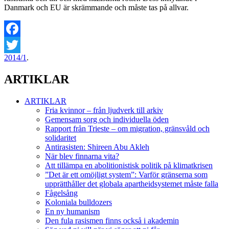
Danmark och EU är skrämmande och måste tas på allvar.
Facebook
2014/1
.
Twitter
ARTIKLAR
ARTIKLAR
Fria kvinnor – från ljudverk till arkiv
Gemensam sorg och individuella öden
Rapport från Trieste – om migration, gränsvåld och
solidaritet
Antirasisten: Shireen Abu Akleh
När blev finnarna vita?
Att tillämpa en abolitionistisk politik på klimatkrisen
”Det är ett omöjligt system”: Varför gränserna som
upprätthåller det globala apartheidsystemet måste falla
Fågelsång
Koloniala bulldozers
En ny humanism
Den fula rasismen finns också i akademin