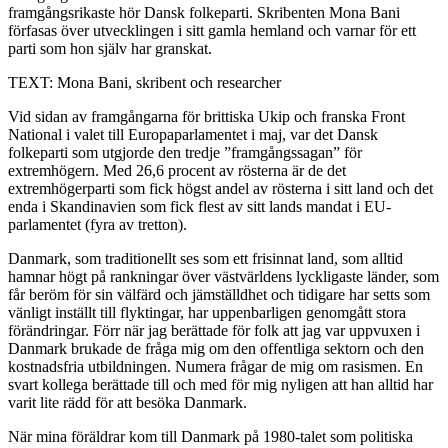
framgångsrikaste hör Dansk folkeparti. Skribenten Mona Bani
förfasas över utvecklingen i sitt gamla hemland och varnar för ett
parti som hon själv har granskat.
TEXT: Mona Bani, skribent och researcher
Vid sidan av framgångarna för brittiska Ukip och franska Front
National i valet till Europaparlamentet i maj, var det Dansk
folkeparti som utgjorde den tredje ”framgångssagan” för
extremhögern. Med 26,6 procent av rösterna är de det
extremhögerparti som fick högst andel av rösterna i sitt land och det
enda i Skandinavien som fick flest av sitt lands mandat i EU-
parlamentet (fyra av tretton).
Danmark, som traditionellt ses som ett frisinnat land, som alltid
hamnar högt på rankningar över västvärldens lyckligaste länder, som
får beröm för sin välfärd och jämställdhet och tidigare har setts som
vänligt inställt till flyktingar, har uppenbarligen genomgått stora
förändringar. Förr när jag berättade för folk att jag var uppvuxen i
Danmark brukade de fråga mig om den offentliga sektorn och den
kostnadsfria utbildningen. Numera frågar de mig om rasismen. En
svart kollega berättade till och med för mig nyligen att han alltid har
varit lite rädd för att besöka Danmark.
När mina föräldrar kom till Danmark på 1980-talet som politiska