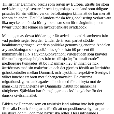
Till sist har Danmark, precis som resten av Europa, utsatts för stora
nedskärningar på senare år och i egenskap av ett land som tidigare
prisades för sin välfärd verkar befolkningen känna att de har mer att
förlora än andra. Det lilla landets rädsla för globalisering verkar vara
lika mycket en rädsla för nyliberalism som för mångkultur, men
tyvärr utgör det senare en mycket enklare syndabock.
Men ingen av dessa förklaringar får avleda uppmärksamheten från
vad partiets seger betyder. Under de år som partiet stödde
koalitionsregeringen, var dess politiska genomslag enormt. Andelen
asylansökningar som godkändes sjönk från 60 procent till
miniminivån i FN:s flyktingkonvention; vistelsetiden som krävdes
för medborgarskap höjdes från tre till sju år; “naturaliserade”
medborgare tvingades att bo i Danmark i 28 år innan de fick
återförenas med sin make/maka och det gjordes försök att återinföra
gränskontroller mellan Danmark och Tyskland respektive Sverige, i
vilket innebar ett brott mot Schengenavtalet. De extrema
migrationslagarna anklagades till och med för att bryta mot de
mänskliga rättigheterna av Danmarks institut för mänskliga
rättigheter. Självklart har framgångarna också betydelse för det
danska civilsamhället.
Bilden av Danmark som ett rasistiskt land saknar inte helt grund.
Trots alla Dansk folkepartis försök att ompositionera sig, har partiet
rasistiska och till och med nazistiska rötter. Dess inflytande i