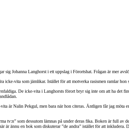
gar sig Johanna Langhorst i ett uppslag i Förortshat. Frågan är mer avsl
a icke-vita som jämlikar. Istället för att motverka rasismen ramlar hon sj
 enfaldiga. De icke-vita i Langhorsts förort bryr sig inte om att ha det 
sandlådan.
vita är Nalin Pekgul, men bara när hon citeras. Äntligen får jag möta e
rma tv:n” som dessutom lämnas på under deras fika. Boken är full av den
är är ännu en bok som diskuterar ”de andra” istället för att inkludera. 