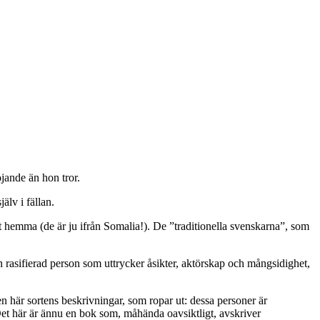
öjande än hon tror.
älv i fällan.
fint hemma (de är ju ifrån Somalia!). De ”traditionella svenskarna”, som
n rasifierad person som uttrycker åsikter, aktörskap och mångsidighet,
 här sortens beskrivningar, som ropar ut: dessa personer är
Det här är ännu en bok som, måhända oavsiktligt, avskriver