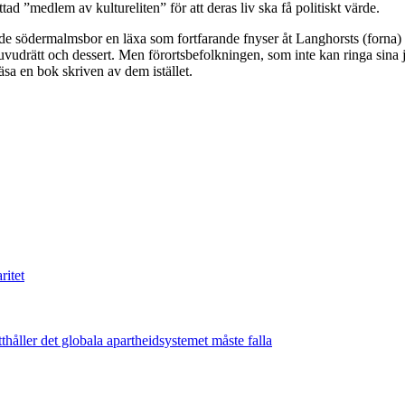
ad ”medlem av kultureliten” för att deras liv ska få politiskt värde.
e södermalmsbor en läxa som fortfarande fnyser åt Langhorsts (forna) b
vudrätt och dessert. Men förortsbefolkningen, som inte kan ringa sina 
äsa en bok skriven av dem istället.
ritet
thåller det globala apartheidsystemet måste falla