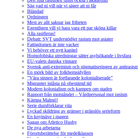
Den fula rasismen finns också i akademin
Säg vad ni vill när vi säger att ni får
Bländad
Ordningen
Mest av allt saknar jag friheten
Egentligen vill vi bara vara ett par sköna killar
Alla rasifieras!
Debatt: SVT understödjer rasism mot asiater
Fattigdomen är inte vacker
Vi behöver ett nytt kapitel
Homofobiska utredningar sätter asylsökande i livsfara
EU-valets danska vinnare
Svensk anti-extremism och stigmatiseringen av antirasis
En mörk bild av folkhemsidyllen
”Våra sinnen är fortfarande kolonialiserade”
Migranter inlåsta på obestämd tid
Modern kolonialism och kampen om staden
Rapport från motståndet – Vårdpersonal mot rasism
Kämpa Malmö!
Serie dumförklarar vita
Lyckad skildring av gränser i gränslös serieform
En knytnäve i magen
Sagan om Atletico Husby
De nya arbetarna
Förortsberättelse för medelklassen