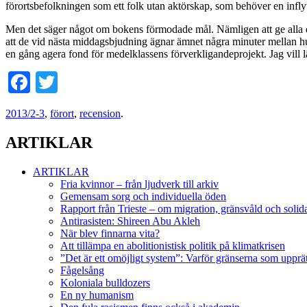
förortsbefolkningen som ett folk utan aktörskap, som behöver en inflytt
Men det säger något om bokens förmodade mål. Nämligen att ge alla d
att de vid nästa middagsbjudning ägnar ämnet några minuter mellan hu
en gång agera fond för medelklassens förverkligandeprojekt. Jag vill l
Facebook
Twitter
2013/2-3
,
förort
,
recension
.
ARTIKLAR
ARTIKLAR
Fria kvinnor – från ljudverk till arkiv
Gemensam sorg och individuella öden
Rapport från Trieste – om migration, gränsvåld och solida
Antirasisten: Shireen Abu Akleh
När blev finnarna vita?
Att tillämpa en abolitionistisk politik på klimatkrisen
”Det är ett omöjligt system”: Varför gränserna som upprät
Fågelsång
Koloniala bulldozers
En ny humanism