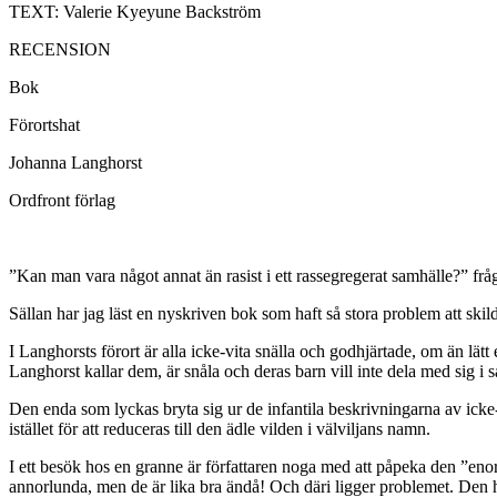
TEXT: Valerie Kyeyune Backström
RECENSION
Bok
Förortshat
Johanna Langhorst
Ordfront förlag
”Kan man vara något annat än rasist i ett rassegregerat samhälle?” frå
Sällan har jag läst en nyskriven bok som haft så stora problem att skildr
I Langhorsts förort är alla icke-vita snälla och godhjärtade, om än lätt
Langhorst kallar dem, är snåla och deras barn vill inte dela med sig i 
Den enda som lyckas bryta sig ur de infantila beskrivningarna av icke-
istället för att reduceras till den ädle vilden i välviljans namn.
I ett besök hos en granne är författaren noga med att påpeka den ”eno
annorlunda, men de är lika bra ändå! Och däri ligger problemet. Den h