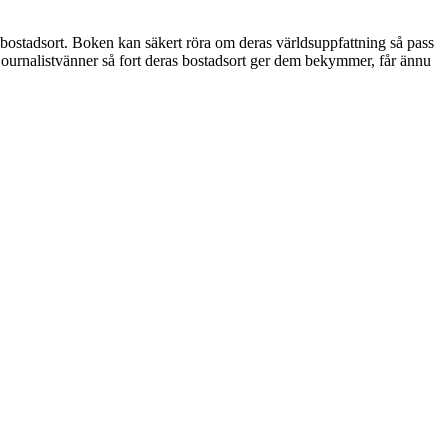
ostadsort. Boken kan säkert röra om deras världsuppfattning så pass
journalistvänner så fort deras bostadsort ger dem bekymmer, får ännu